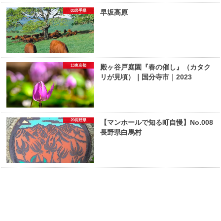
03岩手県
早坂高原
13東京都
殿ヶ谷戸庭園『春の催し』（カタク
リが見頃）｜国分寺市｜2023
20長野県
【マンホールで知る町自慢】No.008
長野県白馬村