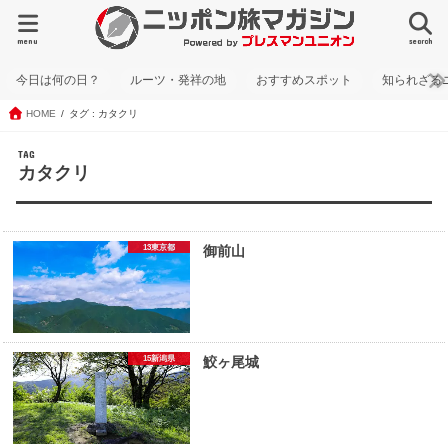
menu
search
今日は何の日？
ルーツ・発祥の地
おすすめスポット
知られざる
HOME
タグ : カタクリ
TAG
カタクリ
13東京都
御前山
15新潟県
鮫ヶ尾城