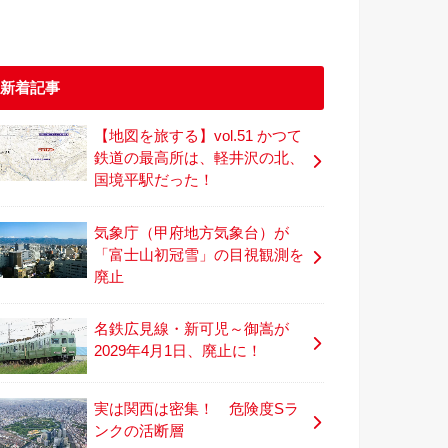
新着記事
【地図を旅する】vol.51 かつて
鉄道の最高所は、軽井沢の北、
国境平駅だった！
気象庁（甲府地方気象台）が
「富士山初冠雪」の目視観測を
廃止
名鉄広見線・新可児～御嵩が
2029年4月1日、廃止に！
実は関西は密集！ 危険度Sラ
ンクの活断層