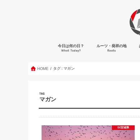
今日は何の日？
ルーツ・発祥の地
What Today?
Roots
タグ : マガン
HOME
TAG
マガン
04宮城県