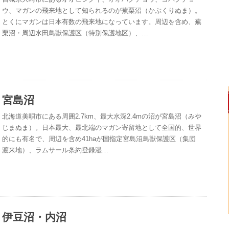
ウ、マガンの飛来地として知られるのが蕪栗沼（かぶくりぬま）。
とくにマガンは日本有数の飛来地になっています。周辺を含め、蕪
栗沼・周辺水田鳥獣保護区（特別保護地区）、…
宮島沼
北海道美唄市にある周囲2.7km、最大水深2.4mの沼が宮島沼（みや
じまぬま）。日本最大、最北端のマガン寄留地として全国的、世界
的にも有名で、周辺を含め41haが国指定宮島沼鳥獣保護区（集団
渡来地）、ラムサール条約登録湿…
伊豆沼・内沼