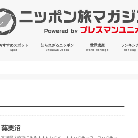
おすすめスポット
知られざるニッポン
世界遺産
ランキン
Spot
Unknown Japan
World Heritage
Ranking
穴場・奇観・珍百景
パワースポット
絶景
マンホールコレクション
蕪栗沼
宮城県大崎市にあるオオヒシクイ、オオハクチョウ、コハクチョ