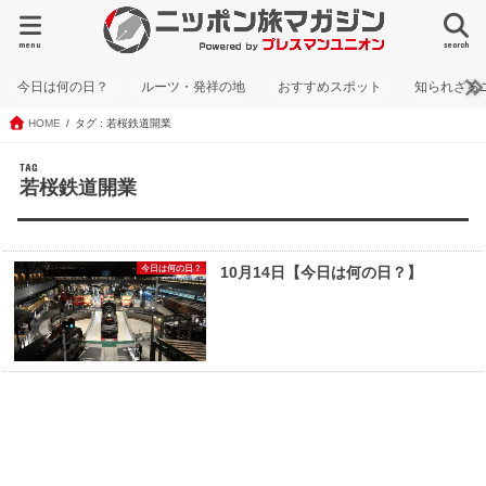
menu
search
今日は何の日？
ルーツ・発祥の地
おすすめスポット
知られざる
HOME
タグ : 若桜鉄道開業
TAG
若桜鉄道開業
今日は何の日？
10月14日【今日は何の日？】