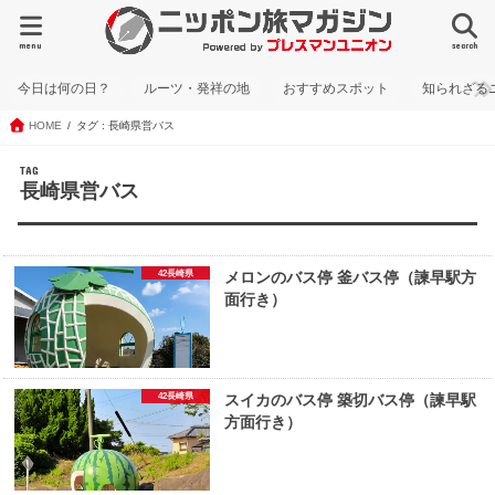
menu
search
今日は何の日？
ルーツ・発祥の地
おすすめスポット
知られざる
HOME
タグ : 長崎県営バス
TAG
長崎県営バス
42長崎県
メロンのバス停 釜バス停（諫早駅方
面行き）
42長崎県
スイカのバス停 築切バス停（諫早駅
方面行き）