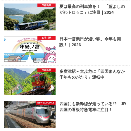
36徳島県
夏は最高の列車旅を！ 「藍よしの
がわトロッコ」に注目｜2024
37香川県
日本一営業日が短い駅、今年も開
設！｜2026
36徳島県
多度津駅～大歩危に「四国まんなか
千年ものがたり」運転中
NEWS&TOPICS
四国にも新幹線が走っている!? JR
四国の看板特急電車に注目！