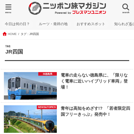
menu
search
今日は何の日？
ルーツ・発祥の地
おすすめスポット
知られざる
HOME
タグ : JR四国
TAG
JR四国
36徳島県
電車の走らない徳島県に、「限りな
く電車に近いハイブリッド車両」登
場！
NEWS&TOPICS
青年は高知をめざす!? 「若者限定四
国フリーきっぷ」発売中！