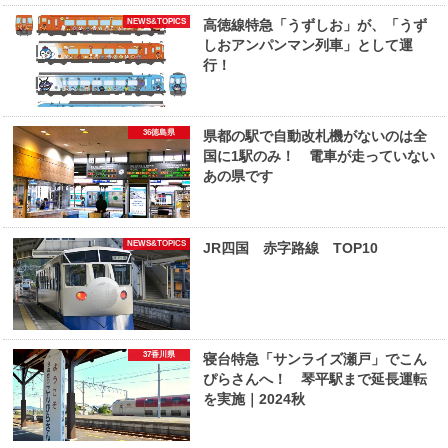
NEWS&TOPICS
高徳線特急「うずしお」が、「うず
しおアンパンマン列車」として運
行！
36徳島県
県都の駅で自動改札機がないのは全
国に1駅のみ！ 電車が走っていない
あの県です
NEWS&TOPICS
JR四国 赤字路線 TOP10
37香川県
寝台特急「サンライズ瀬戸」でこん
ぴらさんへ！ 琴平駅まで延長運転
を実施｜2024秋