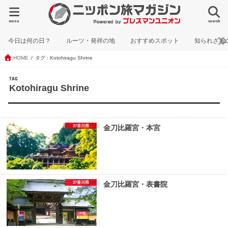
menu
search
今日は何の日？
ルーツ・発祥の地
おすすめスポット
知られざる
HOME
タグ : Kotohiragu Shrine
TAG
Kotohiragu Shrine
37香川県
金刀比羅宮・本宮
37香川県
金刀比羅宮・表書院