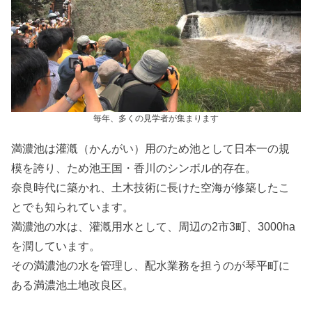
毎年、多くの見学者が集まります
満濃池は灌漑（かんがい）用のため池として日本一の規
模を誇り、ため池王国・香川のシンボル的存在。
奈良時代に築かれ、土木技術に長けた空海が修築したこ
とでも知られています。
満濃池の水は、灌漑用水として、周辺の2市3町、3000ha
を潤しています。
その満濃池の水を管理し、配水業務を担うのが琴平町に
ある満濃池土地改良区。