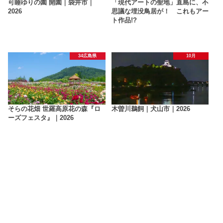
可睡ゆりの園 開園｜袋井市｜
「現代アートの聖地」直島に、不
2026
思議な埋没鳥居が！ これもアー
ト作品!?
34広島県
10月
そらの花畑 世羅高原花の森『ロ
木曽川鵜飼｜犬山市｜2026
ーズフェスタ』｜2026