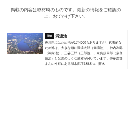
掲載の内容は取材時のものです。最新の情報をご確認の
上、おでかけ下さい。
満濃池
香川県にはため池が1万4000もありますが、代表的な
ため池は、大きな順に満濃太郎（満濃池）、神内次郎
（神内池）、三谷三郎（三郎池）、奈良須四郎（奈良
須池）と兄弟のような愛称が付いています。仲多度郡
まんのう町にある湖水面積138.5ha、貯水