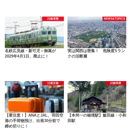
21岐阜県
NEWS&TOPICS
名鉄広見線・新可児～御嵩が
実は関西は密集！ 危険度Sラン
2029年4月1日、廃止に！
クの活断層
13東京都
22静岡県
【要注意！】ANAとJAL、羽田空
【本州一の秘境駅】飯田線・小和
港の手荷物預け、出発30分前で
田駅
締め切りに！