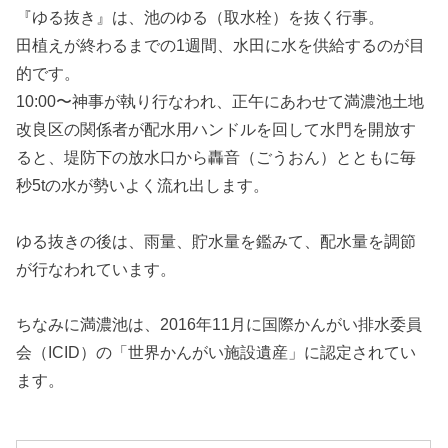
『ゆる抜き』は、池のゆる（取水栓）を抜く行事。
田植えが終わるまでの1週間、水田に水を供給するのが目
的です。
10:00〜神事が執り行なわれ、正午にあわせて満濃池土地
改良区の関係者が配水用ハンドルを回して水門を開放す
ると、堤防下の放水口から轟音（ごうおん）とともに毎
秒5tの水が勢いよく流れ出します。
ゆる抜きの後は、雨量、貯水量を鑑みて、配水量を調節
が行なわれています。
ちなみに満濃池は、2016年11月に国際かんがい排水委員
会（ICID）の「世界かんがい施設遺産」に認定されてい
ます。