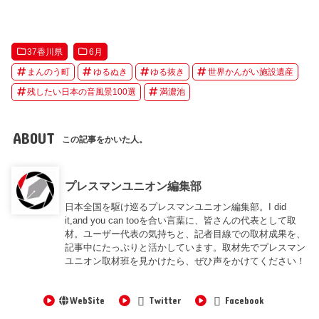
37香川県
6月
まんのう町
ゆるぬき
ゆる抜き
世界かんがい施設遺産
残したい日本の音風景100選
満濃池
ABOUT
この記事をかいた人。
プレスマンユニオン編集部
日本全国を駆け巡るプレスマンユニオン編集部。I did
it,and you can tooを合い言葉に、皆さんの代表として取
材。ユーザー代表の気持ちと、記者目線での取材成果を、
記事中にたっぷりと活かしています。取材先でプレスマン
ユニオン取材班を見かけたら、ぜひ声をかけてください！
WebSite
Twitter
Facebook