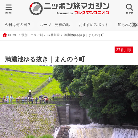
menu
search
今日は何の日？
ルーツ・発祥の地
おすすめスポット
知られざる
HOME
県別・エリア別
37香川県
満濃池ゆる抜き｜まんのう町
37香川県
満濃池ゆる抜き｜まんのう町