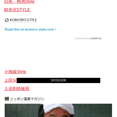
白馬・栂池Style
軽井沢STYLE
小海線Style
上田Style
SPONSOR
入浴剤情報局