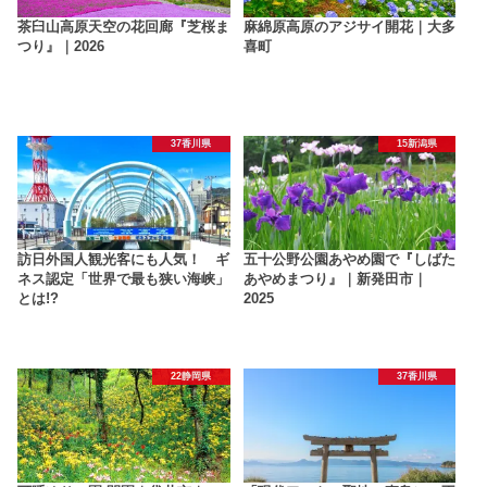
茶臼山高原天空の花回廊『芝桜ま
麻綿原高原のアジサイ開花｜大多
つり』｜2026
喜町
37香川県
15新潟県
訪日外国人観光客にも人気！ ギ
五十公野公園あやめ園で『しばた
ネス認定「世界で最も狭い海峡」
あやめまつり』｜新発田市｜
とは!?
2025
22静岡県
37香川県