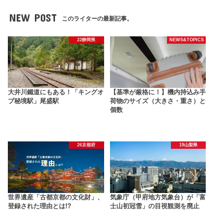
NEW POST
このライターの最新記事。
22静岡県
NEWS&TOPICS
大井川鐵道にもある！「キングオ
【基準が厳格に！】機内持込み手
ブ秘境駅」尾盛駅
荷物のサイズ（大きさ・重さ）と
個数
26京都府
19山梨県
世界遺産「古都京都の文化財」、
気象庁（甲府地方気象台）が「富
登録された理由とは!?
士山初冠雪」の目視観測を廃止