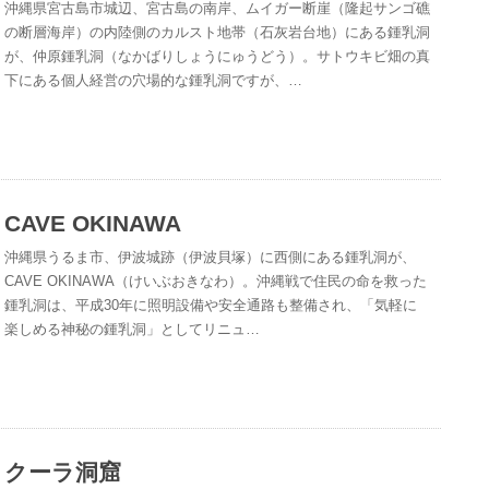
沖縄県宮古島市城辺、宮古島の南岸、ムイガー断崖（隆起サンゴ礁
の断層海岸）の内陸側のカルスト地帯（石灰岩台地）にある鍾乳洞
が、仲原鍾乳洞（なかばりしょうにゅうどう）。サトウキビ畑の真
下にある個人経営の穴場的な鍾乳洞ですが、…
CAVE OKINAWA
沖縄県うるま市、伊波城跡（伊波貝塚）に西側にある鍾乳洞が、
CAVE OKINAWA（けいぶおきなわ）。沖縄戦で住民の命を救った
鍾乳洞は、平成30年に照明設備や安全通路も整備され、「気軽に
楽しめる神秘の鍾乳洞」としてリニュ…
クーラ洞窟