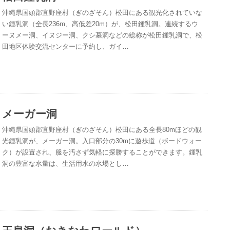
沖縄県国頭郡宜野座村（ぎのざそん）松田にある観光化されていな
い鍾乳洞（全長236m、高低差20m）が、松田鍾乳洞。連続するウ
ーヌメー洞、イヌジー洞、クシ墓洞などの総称が松田鍾乳洞で、松
田地区体験交流センターに予約し、ガイ…
メーガー洞
沖縄県国頭郡宜野座村（ぎのざそん）松田にある全長80mほどの観
光鍾乳洞が、メーガー洞。入口部分の30mに遊歩道（ボードウォー
ク）が設置され、服を汚さず気軽に探勝することができます。鍾乳
洞の豊富な水量は、生活用水の水場とし…