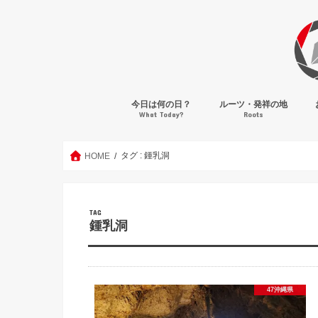
今日は何の日？
ルーツ・発祥の地
What Today?
Roots
タグ : 鍾乳洞
HOME
TAG
鍾乳洞
47沖縄県