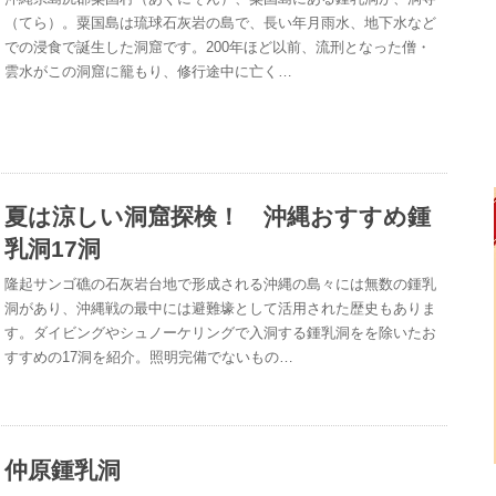
（てら）。粟国島は琉球石灰岩の島で、長い年月雨水、地下水など
での浸食で誕生した洞窟です。200年ほど以前、流刑となった僧・
雲水がこの洞窟に籠もり、修行途中に亡く…
夏は涼しい洞窟探検！ 沖縄おすすめ鍾
乳洞17洞
隆起サンゴ礁の石灰岩台地で形成される沖縄の島々には無数の鍾乳
洞があり、沖縄戦の最中には避難壕として活用された歴史もありま
す。ダイビングやシュノーケリングで入洞する鍾乳洞をを除いたお
すすめの17洞を紹介。照明完備でないもの…
仲原鍾乳洞