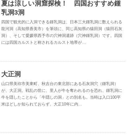
夏は涼しい洞窟探検！ 四国おすすめ鍾
乳洞3洞
四国で観光的に入洞できる鍾乳洞は、日本三大鍾乳洞に数えられる
龍河洞（高知県香美市）を筆頭に、同じ高知県の猿田洞（猿田石灰
洞）、そして愛媛県西予市の穴神洞遺跡（穴神鍾乳洞）です。四国
には四国カルストと称されるカルスト地帯が…
大正洞
山口県美祢市美東町、秋吉台の東北部にある石灰洞穴（鍾乳洞）
が、大正洞。戦乱の世に、里人が牛を奪われるのを恐れ、鍾乳洞に
牛を隠したことから「牛隠しの洞」との別名も。当時は入口100平
米ほどしか知られておらず、大正10年に内…