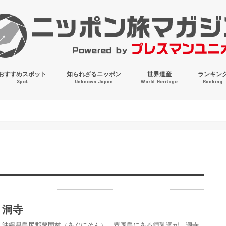
おすすめスポット
知られざるニッポン
世界遺産
ランキン
Spot
Unknown Japan
World Heritage
Ranking
穴場・奇観・珍百景
パワースポット
絶景
マンホールコレクション
洞寺
沖縄県島尻郡粟国村（あぐにそん）、粟国島にある鍾乳洞が、洞寺