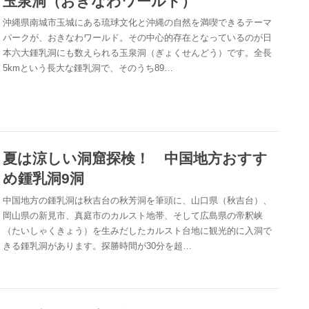
玉泉洞（おきなわワールド）
沖縄県南城市玉城にある琉球文化と沖縄の自然を満喫できるテーマ
パークが、おきなわワールド。その中心的存在となっているのが日
本六大鍾乳洞にも数えられる玉泉洞（ぎょくせんどう）です。全長
5kmという長大な鍾乳洞で、そのうち89…
夏は涼しい洞窟探検！ 中国地方おすす
め鍾乳洞9洞
中国地方の鍾乳洞は秋吉台の秋芳洞を筆頭に、山口県（秋吉台）、
岡山県の新見市、真庭市のカルスト地帯、そして広島県の帝釈峡
（たいしゃくきょう）を生みだしたカルスト台地に観光的に入洞で
きる鍾乳洞があります。探勝時間が30分を超…