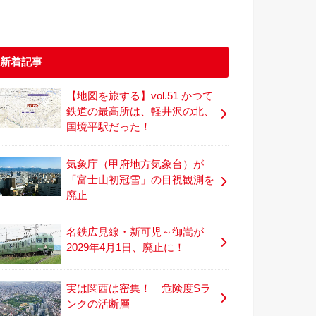
新着記事
【地図を旅する】vol.51 かつて
鉄道の最高所は、軽井沢の北、
国境平駅だった！
気象庁（甲府地方気象台）が
「富士山初冠雪」の目視観測を
廃止
名鉄広見線・新可児～御嵩が
2029年4月1日、廃止に！
実は関西は密集！ 危険度Sラ
ンクの活断層