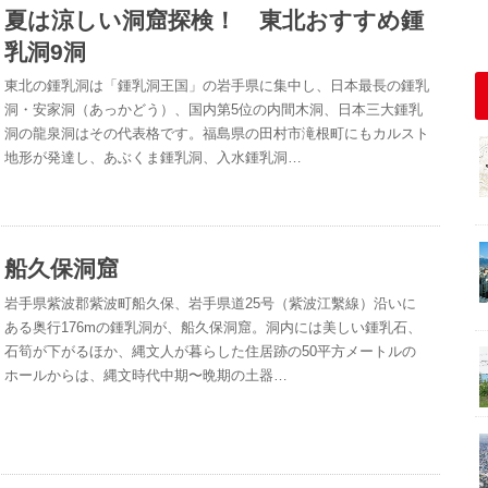
夏は涼しい洞窟探検！ 東北おすすめ鍾
乳洞9洞
東北の鍾乳洞は「鍾乳洞王国」の岩手県に集中し、日本最長の鍾乳
洞・安家洞（あっかどう）、国内第5位の内間木洞、日本三大鍾乳
洞の龍泉洞はその代表格です。福島県の田村市滝根町にもカルスト
地形が発達し、あぶくま鍾乳洞、入水鍾乳洞…
船久保洞窟
岩手県紫波郡紫波町船久保、岩手県道25号（紫波江繫線）沿いに
ある奥行176mの鍾乳洞が、船久保洞窟。洞内には美しい鍾乳石、
石筍が下がるほか、縄文人が暮らした住居跡の50平方メートルの
ホールからは、縄文時代中期〜晩期の土器…