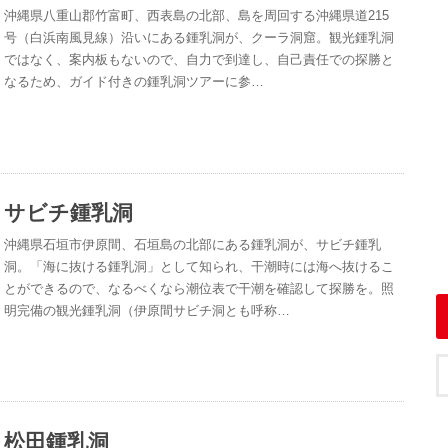
沖縄県八重山郡竹富町、西表島の北部、島を周回する沖縄県道215
号（白浜南風見線）沿いにある鍾乳洞が、クーラ洞窟。観光鍾乳洞
ではなく、案内板もないので、自力で到達し、自己責任での探勝と
なるため、ガイド付きの鍾乳洞ツアーに参…
サビチ鍾乳洞
沖縄県石垣市伊原間、石垣島の北部にある鍾乳洞が、サビチ鍾乳
洞。「海に抜ける鍾乳洞」として知られ、干潮時には海へ抜けるこ
とができるので、なるべくなら潮位表で干潮を確認して探勝を。照
明完備の観光鍾乳洞（伊原間サビチ洞とも呼称…
松田鍾乳洞