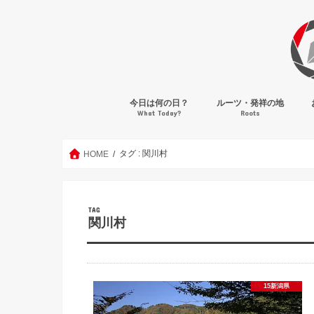
今日は何の日？
ルーツ・発祥の地
What Today?
Roots
タグ : 関川村
HOME
TAG
関川村
15新潟県