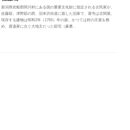
新潟県岩船郡関川村にある国の重要文化財に指定される古民家が、
佐藤邸。津野邸の西、旧米沢街道に面した旧家で、屋号は古関屋。
現存する建物は明和2年（1765）年の築。かつては村の庄屋を務
め、渡邉家に次ぐ大地主だった邸宅（豪農…