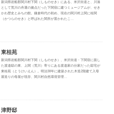
新潟県岩船郡関川村下関（しものせき）にある、米沢街道と、川湊
として荒川の舟運の拠点だった下関宿に建つミュージアムが、せき
かわ歴史とみちの館。鎌倉時代の初め、現在の関川村上関に桂関
（かつらのせき）と呼ばれた関所が置かれたこ…
東桂苑
新潟県岩船郡関川村下関（しものせき）、米沢街道・下関宿に面し
た渡邉邸の東、上関（荒川）寄りにある渡邉家の分家だった邸宅が
東桂苑（とうけいえん）。明治38年に建築された木造2階建て入母
屋造りの母屋が現存、関川村自然環境管理…
津野邸