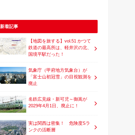
新着記事
【地図を旅する】vol.51 かつて
鉄道の最高所は、軽井沢の北、
国境平駅だった！
気象庁（甲府地方気象台）が
「富士山初冠雪」の目視観測を
廃止
名鉄広見線・新可児～御嵩が
2029年4月1日、廃止に！
実は関西は密集！ 危険度Sラ
ンクの活断層