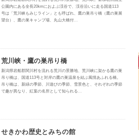
公園内にある全長20kmにおよぶ渓谷で、渓谷沿いに走る国道113
号は「荒川峡もみじライン」とも呼ばれ、鷹の巣吊り橋（鷹の巣展
望台）、鷹の巣キャンプ場、丸山大橋付…
荒川峡・鷹の巣吊り橋
新潟県岩船郡関川村を流れる荒川の景勝地、荒川峡に架かる鷹の巣
吊り橋は、国道113号と対岸の鷹の巣温泉を結ぶ風情あふれる橋。
吊り橋は、新緑の季節、川遊びの季節、雪景色と、それぞれの季節
で趣が異なり、紅葉の名所として知られる…
せきかわ歴史とみちの館