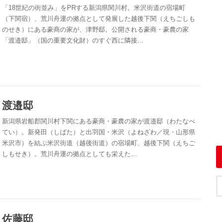
「18世紀の街並み」をPRする新潟県関川村。米沢街道の宿場町
（下関宿）、荒川舟運の拠点として発展した越後下関（えちごしも
のせき）にある豪商の家が、津野邸。公開される豪商・豪農の家
「渡邉邸」（国の重要文化財）のすぐ西に隣接…
渡邉邸
新潟県岩船郡関川村下関にある豪商・豪農の家が渡邉邸（わたなべ
てい）。新発田（しばた）と出羽国・米沢（よねざわ／現・山形県
米沢市）を結ぶ米沢街道（越後街道）の宿場町、越後下関（えちご
しもせき）。荒川舟運の拠点としても栄えた…
佐藤邸