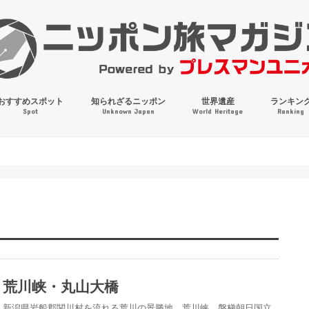
おすすめスポット
知られざるニッポン
世界遺産
ランキン
Spot
Unknown Japan
World Heritage
Ranking
穴場・奇観・珍百景
パワースポット
絶景
マンホールコレクション
荒川峡・丸山大橋
新潟県岩船郡関川村を流れる荒川の景勝地、荒川峡。磐梯朝日国立