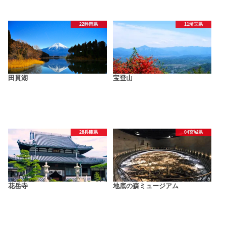
22静岡県
11埼玉県
田貫湖
宝登山
28兵庫県
04宮城県
花岳寺
地底の森ミュージアム