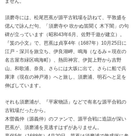
ません。
須磨寺には、松尾芭蕉が源平古戦場を訪ねて、平敦盛を
偲んで詠んだ句、「須磨寺や 吹かぬ笛聞く 木下闇」の句
碑が立っています（昭和43年6月、佐野千遊が建立）。
『笈の小文』で、芭蕉は貞享4年（1687年）10月25日に
江戸・深川を旅立ち、伊良湖岬、鳴海（なるみ＝現在の
名古屋市緑区鳴海町）、熱田神宮、伊賀上野から吉野
山、和歌浦、奈良、さらには大坂に出て、さらに船で兵
庫津（現在の神戸港）へと旅し、須磨浦、明石へと足を
伸ばしています。
それも須磨浦が、『平家物語』などで有名な源平合戦の
古戦場だったから。
木曽義仲（源義仲）のファンで、源平合戦に造詣が深い
芭蕉が、須磨浦を見逃すはずがありません。
享保5年（1688年）4月20日、芭蕉は須磨浦で敦盛塚に参