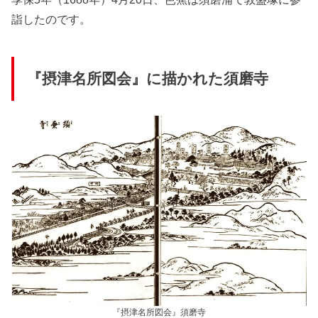
詣したのです。
『摂津名所図会』に描かれた須磨寺
『摂津名所図会』須磨寺