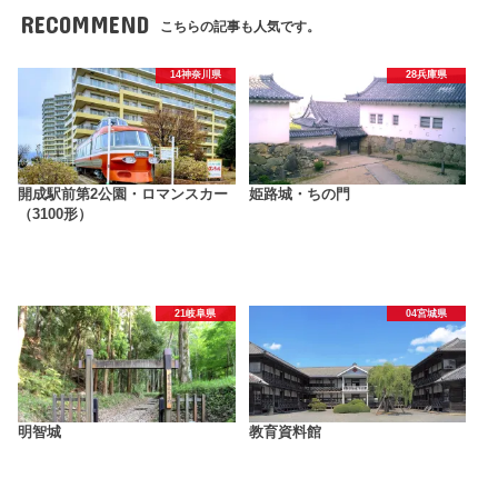
RECOMMEND
こちらの記事も人気です。
14神奈川県
28兵庫県
開成駅前第2公園・ロマンスカー
姫路城・ちの門
（3100形）
21岐阜県
04宮城県
明智城
教育資料館