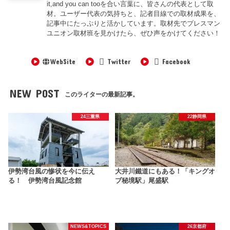
it,and you can tooを合い言葉に、皆さんの代表として取
材。ユーザー代表の気持ちと、記者目線での取材成果を、
記事中にたっぷりと活かしています。取材先でプレスマン
ユニオン取材班を見かけたら、ぜひ声をかけてください！
WebSite
Twitter
Facebook
NEW POST
このライターの最新記事。
24三重県
22静岡県
伊勢湾台風の惨状を今に伝え
大井川鐵道にもある！「キングオ
る！ 伊勢湾台風記念館
ブ秘境駅」尾盛駅
NEWS&TOPICS
26京都府