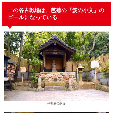
一の谷古戦場は、芭蕉の『笈の小文』の
ゴールになっている
平敦盛の胴塚