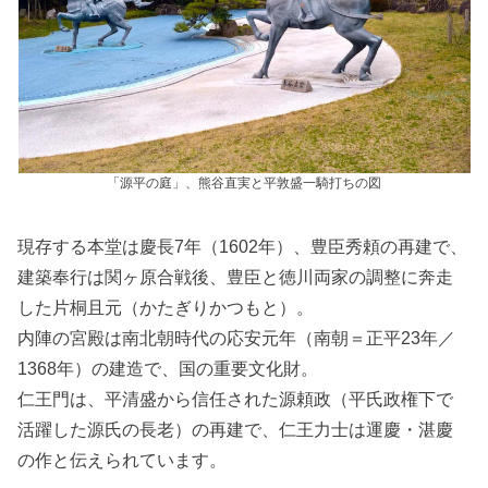
「源平の庭」、熊谷直実と平敦盛一騎打ちの図
現存する本堂は慶長7年（1602年）、豊臣秀頼の再建で、
建築奉行は関ヶ原合戦後、豊臣と徳川両家の調整に奔走
した片桐且元（かたぎりかつもと）。
内陣の宮殿は南北朝時代の応安元年（南朝＝正平23年／
1368年）の建造で、国の重要文化財。
仁王門は、平清盛から信任された源頼政（平氏政権下で
活躍した源氏の長老）の再建で、仁王力士は運慶・湛慶
の作と伝えられています。