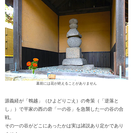
墓前には花が絶えることがありません
源義経が「鵯越」（ひよどりごえ）の奇策（「逆落と
し」）で平家の西の砦「一の谷」を急襲した一の谷の合
戦。
その一の谷がどこにあったかは実は諸説あり定かであり