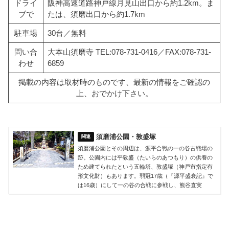
ドライ
阪神高速道路神戸線月見山出口から約1.2km。ま
ブで
たは、須磨出口から約1.7km
駐車場
30台／無料
問い合
大本山須磨寺 TEL:078-731-0416／FAX:078-731-
わせ
6859
掲載の内容は取材時のものです、最新の情報をご確認の
上、おでかけ下さい。
須磨浦公園・敦盛塚
須磨浦公園とその周辺は、源平合戦の一の谷古戦場の
跡。公園内には平敦盛（たいらのあつもり）の供養の
ため建てられたという五輪塔、敦盛塚（神戸市指定有
形文化財）もあります。弱冠17歳（『源平盛衰記』で
は16歳）にして一の谷の合戦に参戦し、熊谷直実