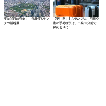
実は関西は密集！ 危険度Sラン
【要注意！】ANAとJAL、羽田空
クの活断層
港の手荷物預け、出発30分前で
締め切りに！