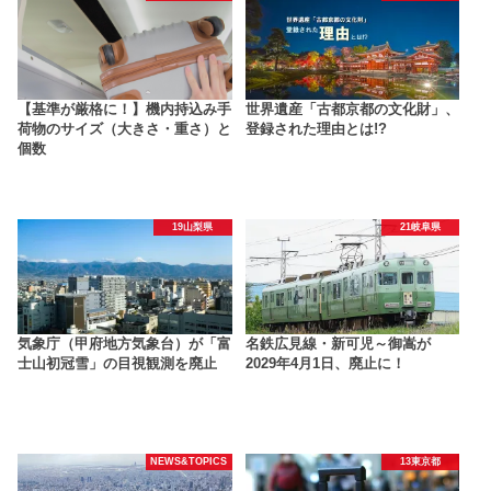
【基準が厳格に！】機内持込み手
世界遺産「古都京都の文化財」、
荷物のサイズ（大きさ・重さ）と
登録された理由とは!?
個数
19山梨県
21岐阜県
気象庁（甲府地方気象台）が「富
名鉄広見線・新可児～御嵩が
士山初冠雪」の目視観測を廃止
2029年4月1日、廃止に！
NEWS&TOPICS
13東京都