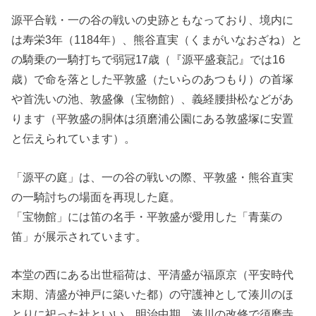
源平合戦・一の谷の戦いの史跡ともなっており、境内に
は寿栄3年（1184年）、熊谷直実（くまがいなおざね）と
の騎乗の一騎打ちで弱冠17歳（『源平盛衰記』では16
歳）で命を落とした平敦盛（たいらのあつもり）の首塚
や首洗いの池、敦盛像（宝物館）、義経腰掛松などがあ
ります（平敦盛の胴体は須磨浦公園にある敦盛塚に安置
と伝えられています）。
「源平の庭」は、一の谷の戦いの際、平敦盛・熊谷直実
の一騎討ちの場面を再現した庭。
「宝物館」には笛の名手・平敦盛が愛用した「青葉の
笛」が展示されています。
本堂の西にある出世稲荷は、平清盛が福原京（平安時代
末期、清盛が神戸に築いた都）の守護神として湊川のほ
とりに祀った社といい、明治中期、湊川の改修で須磨寺