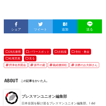
シェア
ツイート
追加
送る
28兵庫県
パワースポット
古戦場
寺社・教会
松尾芭蕉
見る
摂津名所図会
源平の庭
義経腰掛松
須磨のお大師さん
ABOUT
この記事をかいた人。
プレスマンユニオン編集部
日本全国を駆け巡るプレスマンユニオン編集部。I did