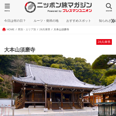
menu
search
今日は何の日？
ルーツ・発祥の地
おすすめスポット
知られざる
HOME
県別・エリア別
28兵庫県
大本山須磨寺
28兵庫県
大本山須磨寺