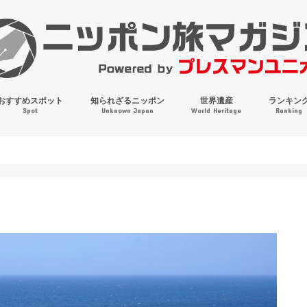
おすすめスポット
知られざるニッポン
世界遺産
ランキン
Spot
Unknown Japan
World Heritage
Ranking
穴場・奇観・珍百景
パワースポット
絶景
マンホールコレクション