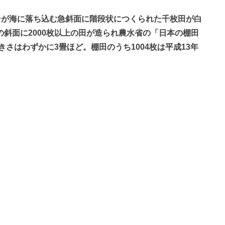
すそが海に落ち込む急斜面に階段状につくられた千枚田が白
の斜面に2000枚以上の田が造られ農水省の「日本の棚田
さはわずかに3畳ほど。棚田のうち1004枚は平成13年