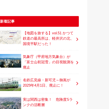
新着記事
【地図を旅する】vol.51 かつて
鉄道の最高所は、軽井沢の北、
国境平駅だった！
気象庁（甲府地方気象台）が
「富士山初冠雪」の目視観測を
廃止
名鉄広見線・新可児～御嵩が
2029年4月1日、廃止に！
実は関西は密集！ 危険度Sラ
ンクの活断層