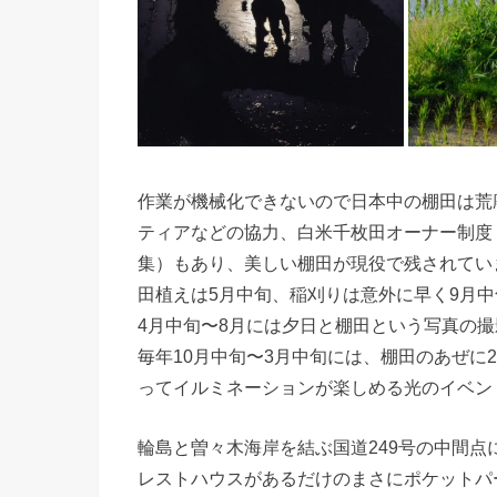
作業が機械化できないので日本中の棚田は荒
ティアなどの協力、白米千枚田オーナー制度
集）もあり、美しい棚田が現役で残されてい
田植えは5月中旬、稲刈りは意外に早く9月
4月中旬〜8月には夕日と棚田という写真の
毎年10月中旬〜3月中旬には、棚田のあぜに2
ってイルミネーションが楽しめる光のイベン
輪島と曽々木海岸を結ぶ国道249号の中間
レストハウスがあるだけのまさにポケットパ