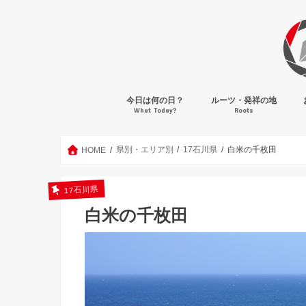
今日は何の日？
ルーツ・発祥の地
What Today?
Roots
県別・エリア別
17石川県
白米の千枚田
HOME
17石川県
白米の千枚田