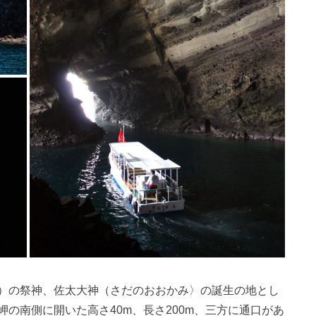
）の祭神、佐太大神（さだのおおかみ〉の誕生の地とし
の南側に開いた高さ40m、長さ200m、三方に通口があ