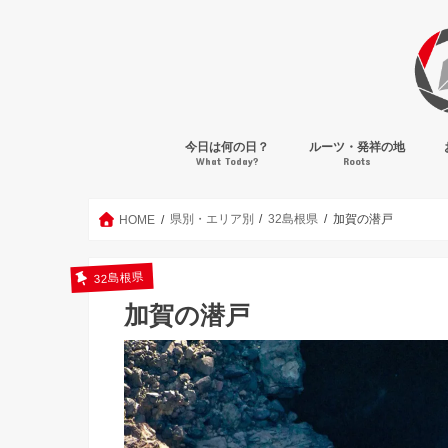
今日は何の日？
ルーツ・発祥の地
What Today?
Roots
県別・エリア別
32島根県
加賀の潜戸
HOME
32島根県
加賀の潜戸