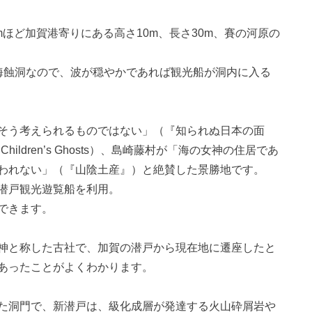
mほど加賀港寄りにある高さ10m、長さ30m、賽の河原の
海蝕洞なので、波が穏やかであれば観光船が洞内に入る
そう考えられるものではない」（『知られぬ日本の面
he Children’s Ghosts）、島崎藤村が「海の女神の住居であ
われない」（『山陰土産』）と絶賛した景勝地です。
潜戸観光遊覧船を利用。
できます。
神と称した古社で、加賀の潜戸から現在地に遷座したと
あったことがよくわかります。
た洞門で、新潜戸は、級化成層が発達する火山砕屑岩や