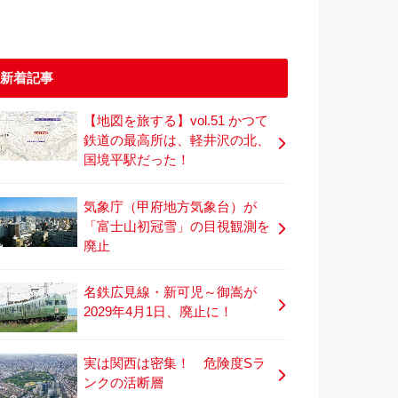
新着記事
【地図を旅する】vol.51 かつて
鉄道の最高所は、軽井沢の北、
国境平駅だった！
気象庁（甲府地方気象台）が
「富士山初冠雪」の目視観測を
廃止
名鉄広見線・新可児～御嵩が
2029年4月1日、廃止に！
実は関西は密集！ 危険度Sラ
ンクの活断層