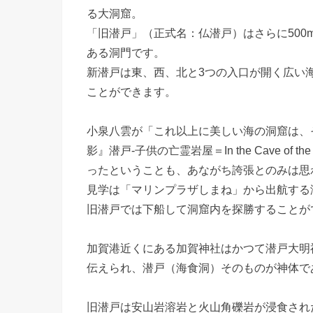
る大洞窟。
「旧潜戸」（正式名：仏潜戸）はさらに500
ある洞門です。
新潜戸は東、西、北と3つの入口が開く広い
ことができます。
小泉八雲が「これ以上に美しい海の洞窟は、
影』潜戸-子供の亡霊岩屋＝In the Cave of t
ったということも、あながち誇張とのみは思
見学は「マリンプラザしまね」から出航する
旧潜戸では下船して洞窟内を探勝することが
加賀港近くにある加賀神社はかつて潜戸大明
伝えられ、潜戸（海食洞）そのものが神体で
旧潜戸は安山岩溶岩と火山角礫岩が浸食され