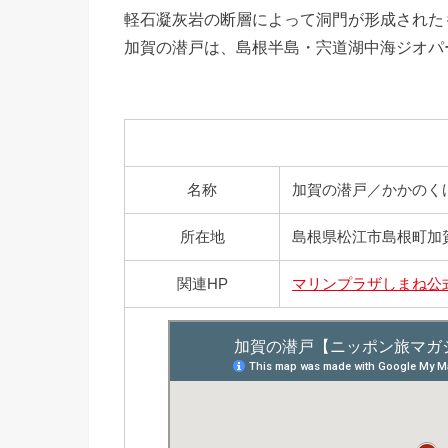
軽石凝灰岩の断層によって洞門が形成された
加賀の潜戸は、島根半島・宍道湖中海ジオパ
名称
加賀の潜戸／かかのく
所在地
島根県松江市島根町加
関連HP
マリンプラザしまね公