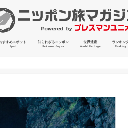
おすすめスポット
知られざるニッポン
世界遺産
ランキン
Spot
Unknown Japan
World Heritage
Ranking
穴場・奇観・珍百景
パワースポット
絶景
マンホールコレクション