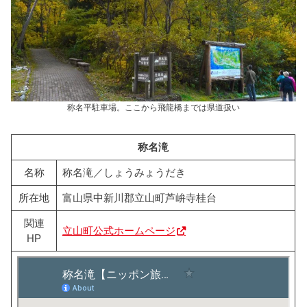
称名平駐車場。ここから飛龍橋までは県道扱い
称名滝
名称
称名滝／しょうみょうだき
所在地
富山県中新川郡立山町芦峅寺桂台
関連
立山町公式ホームページ
HP