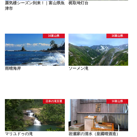
蜃気楼シーズン到来！｜富山県魚
梶取埼灯台
津市
16富山県
16富山県
雨晴海岸
ソーメン滝
日本の滝百選
16富山県
マリユドゥの滝
岩瀬家の清水（皇國晴酒造）