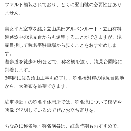
ファルト舗装されており、とくに登山靴の必要性はあり
ません。
美女平と室堂を結ぶ立山黒部アルペンルート・立山有料
道路途中の滝見台からも遠望することができますが、滝
壺目指して称名平駐車場から歩くことをおすすめしま
す。
遊歩道を徒歩30分ほどで、称名橋を渡り、滝見台園地に
到着します。
3年間に渡る治山工事も終了し、称名橋対岸の滝見台園地
から、大瀑布を眺望できます。
駐車場近くの称名平休憩所では、称名滝について模型や
映像で説明しているのでぜひお立ち寄りを。
ちなみに称名滝・称名渓谷は、紅葉時期もおすすめで、