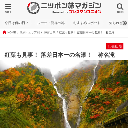
menu
search
今日は何の日？
ルーツ・発祥の地
おすすめスポット
知られざる
HOME
県別・エリア別
16富山県
紅葉も見事！ 落差日本一の名瀑！ 称名滝
16富山県
紅葉も見事！ 落差日本一の名瀑！ 称名滝