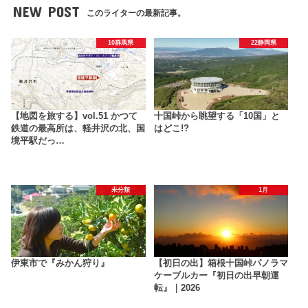
NEW POST
このライターの最新記事。
10群馬県
22静岡県
【地図を旅する】vol.51 かつて
十国峠から眺望する「10国」と
鉄道の最高所は、軽井沢の北、国
はどこ!?
境平駅だっ…
未分類
1月
伊東市で『みかん狩り』
【初日の出】箱根十国峠パノラマ
ケーブルカー『初日の出早朝運
転』｜2026