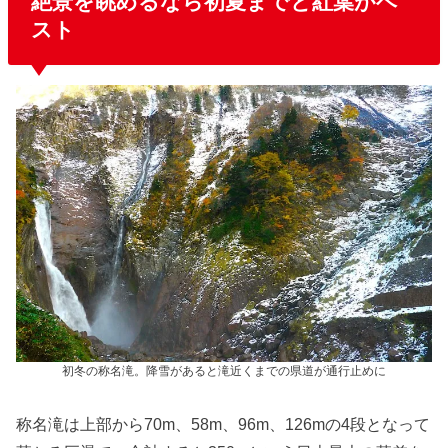
絶景を眺めるなら初夏までと紅葉がベ
スト
初冬の称名滝。降雪があると滝近くまでの県道が通行止めに
称名滝は上部から70m、58m、96m、126mの4段となって