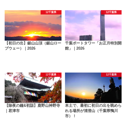
12千葉県
12千葉県
【初日の出】鋸山山頂（鋸山ロー
千葉ポートタワー「お正月特別開
プウェー）｜2026
館」｜2026
12千葉県
12千葉県
【除夜の鐘&初詣】鹿野山神野寺
本土で、最初に初日の出を眺めら
｜君津市
れる場所が清澄山（千葉県鴨川
市）！