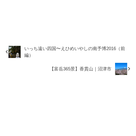
いっち遠い四国〜えひめいやしの南予博2016（前
編）
【富岳365景】香貫山｜沼津市