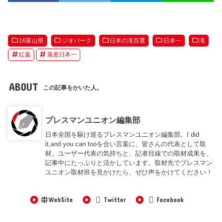
16富山県
ジオパーク
日本の滝百選
日本一
滝
紅葉
落差日本一
ABOUT
この記事をかいた人。
プレスマンユニオン編集部
日本全国を駆け巡るプレスマンユニオン編集部。I did
it,and you can tooを合い言葉に、皆さんの代表として取
材。ユーザー代表の気持ちと、記者目線での取材成果を、
記事中にたっぷりと活かしています。取材先でプレスマン
ユニオン取材班を見かけたら、ぜひ声をかけてください！
WebSite
Twitter
Facebook