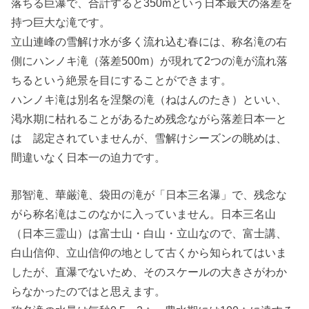
落ちる巨瀑で、合計すると350mという日本最大の落差を
持つ巨大な滝です。
立山連峰の雪解け水が多く流れ込む春には、称名滝の右
側にハンノキ滝（落差500m）が現れて2つの滝が流れ落
ちるという絶景を目にすることができます。
ハンノキ滝は別名を涅槃の滝（ねはんのたき）といい、
渇水期に枯れることがあるため残念ながら落差日本一と
は 認定されていませんが、雪解けシーズンの眺めは、
間違いなく日本一の迫力です。
那智滝、華厳滝、袋田の滝が「日本三名瀑」で、残念な
がら称名滝はこのなかに入っていません。日本三名山
（日本三霊山）は富士山・白山・立山なので、富士講、
白山信仰、立山信仰の地として古くから知られてはいま
したが、直瀑でないため、そのスケールの大きさがわか
らなかったのではと思えます。