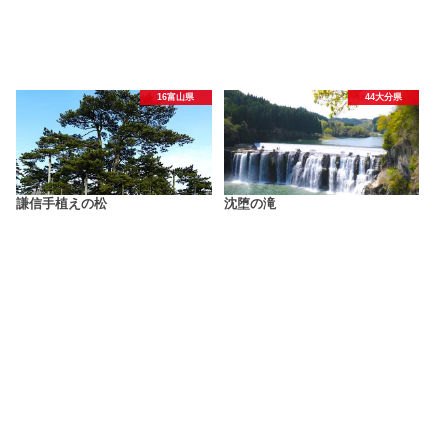
16富山県
44大分県
謙信手植えの松
沈堕の滝