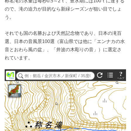
称名滝の水量は毎秒0.5～2ｔ、豊水期には100ｔに達する
ので、滝の迫力が目的なら新緑シーズンが狙い目でしょ
う。
それでも国の名勝および天然記念物であり、日本の滝百
選、日本の音風景100選（富山県では他に「エンナカの水
音とおわら風の盆」、「井波の木彫りの音」）に選定さ
れています。