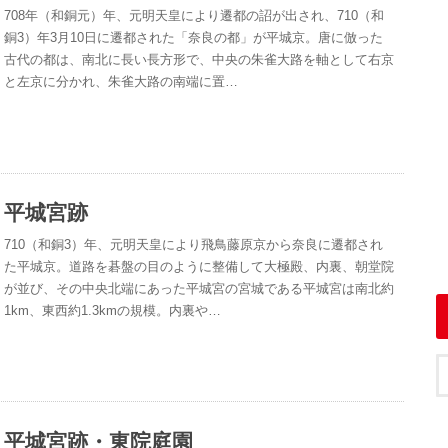
708年（和銅元）年、元明天皇により遷都の詔が出され、710（和
銅3）年3月10日に遷都された「奈良の都」が平城京。唐に倣った
古代の都は、南北に長い長方形で、中央の朱雀大路を軸として右京
と左京に分かれ、朱雀大路の南端に置…
平城宮跡
710（和銅3）年、元明天皇により飛鳥藤原京から奈良に遷都され
た平城京。道路を碁盤の目のように整備して大極殿、内裏、朝堂院
が並び、その中央北端にあった平城宮の宮城である平城宮は南北約
1km、東西約1.3kmの規模。内裏や…
平城宮跡・東院庭園