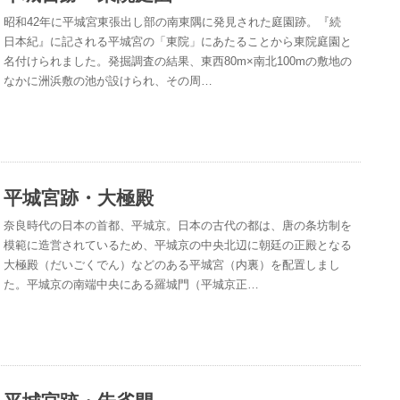
昭和42年に平城宮東張出し部の南東隅に発見された庭園跡。『続
日本紀』に記される平城宮の「東院」にあたることから東院庭園と
名付けられました。発掘調査の結果、東西80m×南北100mの敷地の
なかに洲浜敷の池が設けられ、その周…
平城宮跡・大極殿
奈良時代の日本の首都、平城京。日本の古代の都は、唐の条坊制を
模範に造営されているため、平城京の中央北辺に朝廷の正殿となる
大極殿（だいごくでん）などのある平城宮（内裏）を配置しまし
た。平城京の南端中央にある羅城門（平城京正…