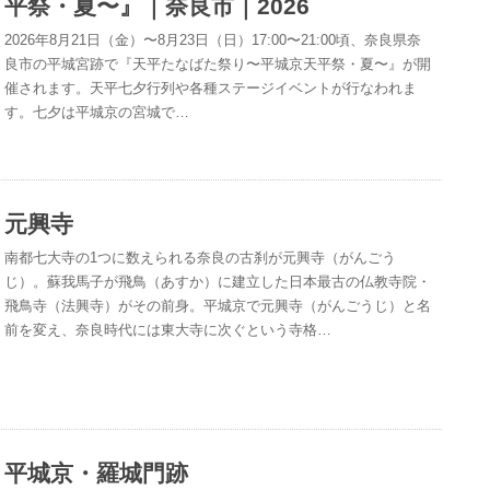
平祭・夏〜』｜奈良市｜2026
2026年8月21日（金）〜8月23日（日）17:00〜21:00頃、奈良県奈
良市の平城宮跡で『天平たなばた祭り〜平城京天平祭・夏〜』が開
催されます。天平七夕行列や各種ステージイベントが行なわれま
す。七夕は平城京の宮城で…
元興寺
南都七大寺の1つに数えられる奈良の古刹が元興寺（がんごう
じ）。蘇我馬子が飛鳥（あすか）に建立した日本最古の仏教寺院・
飛鳥寺（法興寺）がその前身。平城京で元興寺（がんごうじ）と名
前を変え、奈良時代には東大寺に次ぐという寺格…
平城京・羅城門跡