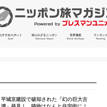
おすすめスポット
知られざるニッポン
世界遺産
ランキン
Spot
Unknown Japan
World Heritage
Ranking
穴場・奇観・珍百景
パワースポット
絶景
マンホールコレクション
平城京建設で破却された「幻の巨大古
墳」発見！ 跡地はなんと住宅街に！