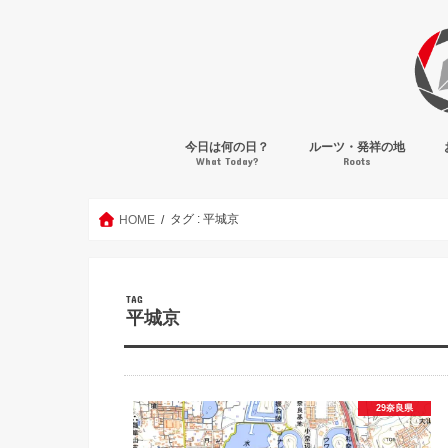
今日は何の日？
ルーツ・発祥の地
What Today?
Roots
タグ : 平城京
HOME
TAG
平城京
29奈良県