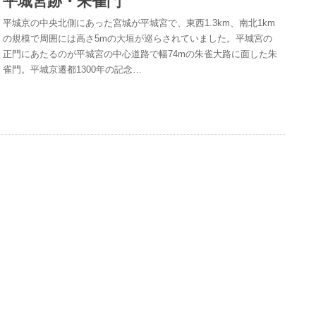
平城宮跡・朱雀門
平城京の中央北側にあった宮城が平城宮で、東西1.3km、南北1km
の規模で周囲には高さ5mの大垣が巡らされていました。平城宮の
正門にあたるのが平城宮の中心道路で幅74mの朱雀大路に面した朱
雀門。平城京遷都1300年の記念…