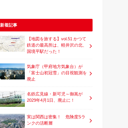
新着記事
【地図を旅する】vol.51 かつて
鉄道の最高所は、軽井沢の北、
国境平駅だった！
気象庁（甲府地方気象台）が
「富士山初冠雪」の目視観測を
廃止
名鉄広見線・新可児～御嵩が
2029年4月1日、廃止に！
実は関西は密集！ 危険度Sラ
ンクの活断層