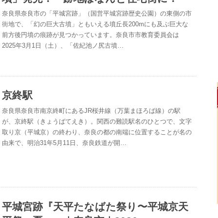
奈良県奈良市の「平城宮跡」（国営平城宮跡歴史公園）の東側の市
街地で、「幻の巨大古墳」ともいえる墳丘長200mにも及ぶ巨大な
前方後円墳の痕跡が見つかっています。奈良市市教育委員会は
2025年3月1日（土）、「佐紀池ノ尻古墳…
京終駅
奈良県奈良市南京終町にあるJR桜井線（万葉まほろば線）の駅
が、京終駅（きょうばてえき）。関西の難読駅名のひとつで、文字
取り京（平城京）の終わり、奈良の都の南端に位置することが名の
由来で、明治31年5月11日、奈良鉄道が開…
平城宮跡『天平たなばた祭り〜平城京天