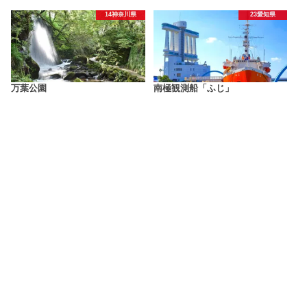
14神奈川県
23愛知県
万葉公園
南極観測船「ふじ」