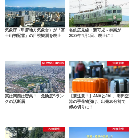
気象庁（甲府地方気象台）が「富
名鉄広見線・新可児～御嵩が
士山初冠雪」の目視観測を廃止
2029年4月1日、廃止に！
NEWS&TOPICS
13東京都
実は関西は密集！ 危険度Sラン
【要注意！】ANAとJAL、羽田空
クの活断層
港の手荷物預け、出発30分前で
締め切りに！
22静岡県
29奈良県