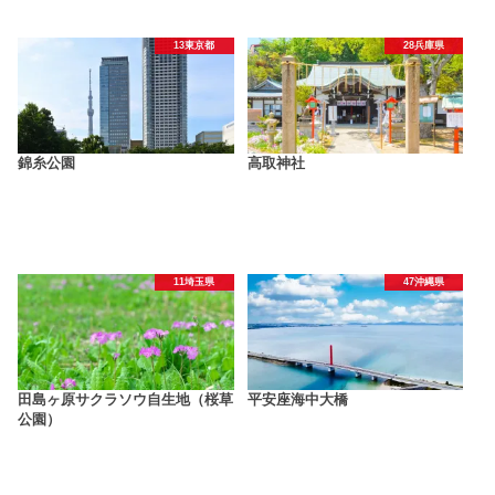
13東京都
28兵庫県
錦糸公園
高取神社
11埼玉県
47沖縄県
田島ヶ原サクラソウ自生地（桜草
平安座海中大橋
公園）