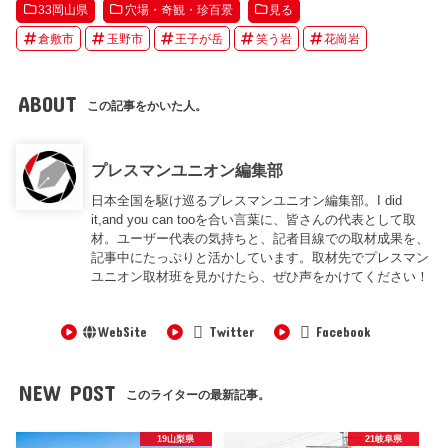
33岡山県
穴場・奇観・珍百景
見る
倉敷市
玉野市
王子が岳
笑う岩
花崗岩
ABOUT
この記事をかいた人。
プレスマンユニオン編集部
日本全国を駆け巡るプレスマンユニオン編集部。I did
it,and you can tooを合い言葉に、皆さんの代表として取
材。ユーザー代表の気持ちと、記者目線での取材成果を、
記事中にたっぷりと活かしています。取材先でプレスマン
ユニオン取材班を見かけたら、ぜひ声をかけてください！
WebSite
Twitter
Facebook
NEW POST
このライターの最新記事。
19山梨県
21岐阜県