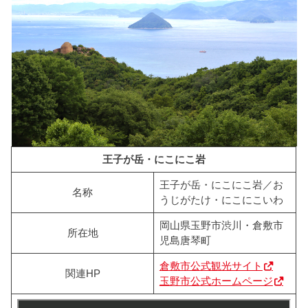
王子が岳・にこにこ岩
王子が岳・にこにこ岩／お
名称
うじがたけ・にこにこいわ
岡山県玉野市渋川・倉敷市
所在地
児島唐琴町
倉敷市公式観光サイト
関連HP
玉野市公式ホームページ