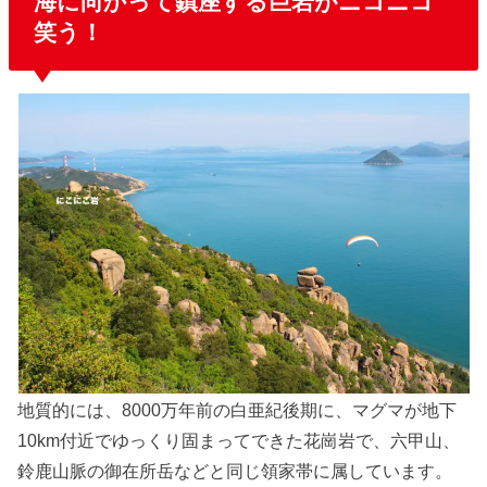
海に向かって鎮座する巨岩がニコニコ
笑う！
地質的には、8000万年前の白亜紀後期に、マグマが地下
10km付近でゆっくり固まってできた花崗岩で、六甲山、
鈴鹿山脈の御在所岳などと同じ領家帯に属しています。