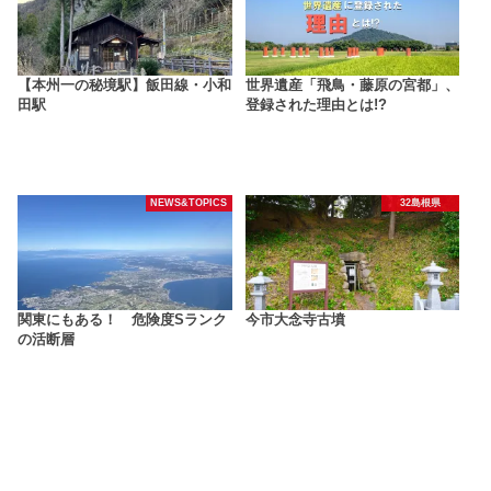
【本州一の秘境駅】飯田線・小和
世界遺産「飛鳥・藤原の宮都」、
田駅
登録された理由とは!?
NEWS&TOPICS
32島根県
関東にもある！ 危険度Sランク
今市大念寺古墳
の活断層