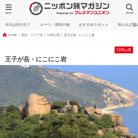
menu
search
今日は何の日？
ルーツ・発祥の地
おすすめスポット
知られざる
HOME
県別・エリア別
33岡山県
王子が岳・にこにこ岩
33岡山県
王子が岳・にこにこ岩