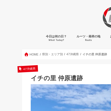
今日は何の日？
ルーツ・発祥の地
What Today?
Roots
県別・エリア別
47沖縄県
イチの里 仲原遺跡
HOME
47沖縄県
イチの里 仲原遺跡