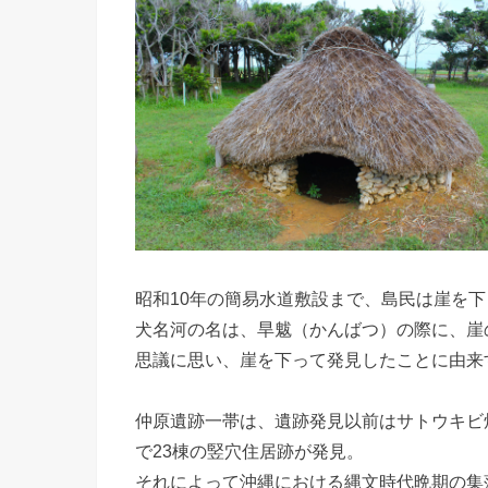
昭和10年の簡易水道敷設まで、島民は崖を
犬名河の名は、旱魃（かんばつ）の際に、崖
思議に思い、崖を下って発見したことに由来
仲原遺跡一帯は、遺跡発見以前はサトウキビ
で23棟の竪穴住居跡が発見。
それによって沖縄における縄文時代晩期の集