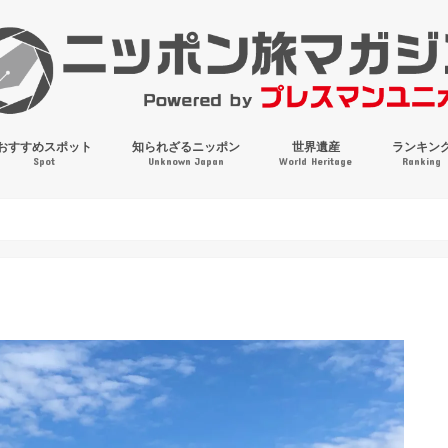
おすすめスポット
知られざるニッポン
世界遺産
ランキン
Spot
Unknown Japan
World Heritage
Ranking
穴場・奇観・珍百景
パワースポット
絶景
マンホールコレクション