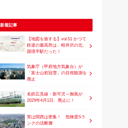
新着記事
【地図を旅する】vol.51 かつて
鉄道の最高所は、軽井沢の北、
国境平駅だった！
気象庁（甲府地方気象台）が
「富士山初冠雪」の目視観測を
廃止
名鉄広見線・新可児～御嵩が
2029年4月1日、廃止に！
実は関西は密集！ 危険度Sラ
ンクの活断層