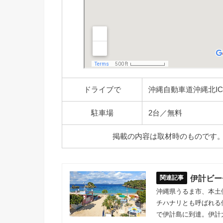
ドライブで
沖縄自動車道沖縄北IC
駐車場
2台／無料
掲載の内容は取材時のものです
伊計ビー
沖縄県うるま市、本土
チハナリとも呼ばれる
で伊計島に到達。伊計