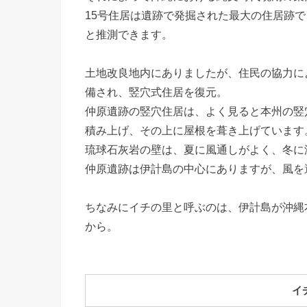
15号住居は遺跡で発掘された最大の住居跡
と推測できます。
土地改良地内にありましたが、住民の協力によ
備され、竪穴式住居を復元。
仲原遺跡の竪穴住居は、よく見ると本州の竪
積み上げ、その上に屋根を葺き上げています
琉球石灰岩の壁は、夏に風通しがよく、冬に
仲原遺跡は伊計島の中心にありますが、風を
ちなみにイチの里と呼ぶのは、伊計島が沖縄
から。
イ