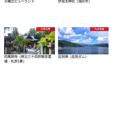
天橋立ビューランド
伊居太神社（池田市）
11埼玉県
01北海道
四萬部寺（秩父三十四所観音霊
忠別湖（忠別ダム）
場・札所1番）