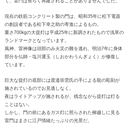
て、雷門は長らく再建されることがありませんでした。
現在の鉄筋コンクリート製の門は、昭和35年に松下電器
の創設者である松下幸之助の寄進によるもの。
重さ700kgの大提灯は平成25年に新調されたもので浅草の
ランドマークとなっています。
風神、雷神像は頭部のみ火災の難を逃れ、明治7年に身体
部分を仏師・塩川運玉（しおかわうんぎょく）が修復し
ています。
巨大な提灯の底部には渡邉崇雲氏の手による龍の彫刻が
施されているのでお見逃しなく。
夜はライトアップが施されるが、残念ながら提灯は灯る
ことはない。
しかし、門の前にあるガス灯に照らされた柳越しに見る
雷門はまさに江戸情緒たっぷりの光景だ。