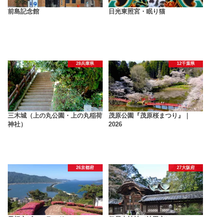
前島記念館
日光東照宮・眠り猫
28兵庫県
12千葉県
三木城（上の丸公園・上の丸稲荷
茂原公園『茂原桜まつり』｜
神社）
2026
26京都府
27大阪府