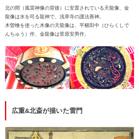
北の間（風雷神像の背後）に安置されている天龍像、金
龍像は水を司る龍神で、浅草寺の護法善神。
木曽檜を使った木像の天龍像は、平櫛田中（ひらくしで
んちゅう）作、金龍像は菅原安男作。
広重&北斎が描いた雷門