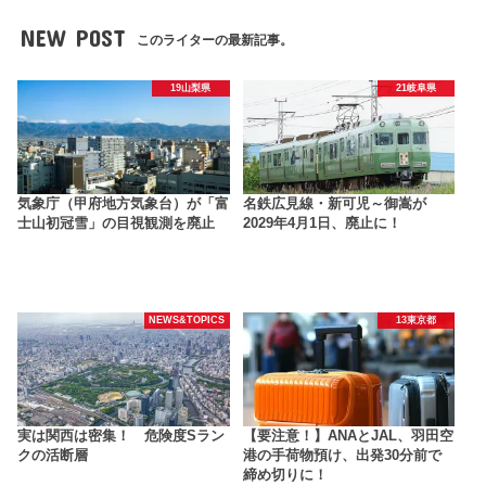
NEW POST
このライターの最新記事。
19山梨県
21岐阜県
気象庁（甲府地方気象台）が「富
名鉄広見線・新可児～御嵩が
士山初冠雪」の目視観測を廃止
2029年4月1日、廃止に！
NEWS&TOPICS
13東京都
実は関西は密集！ 危険度Sラン
【要注意！】ANAとJAL、羽田空
クの活断層
港の手荷物預け、出発30分前で
締め切りに！