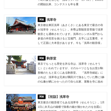
の開始以来、コンテストも年を重
浅草寺
東京都台東区浅草（あさくさ）にある東京で最古の寺
が浅草寺（せんそうじ）。本尊は聖観世音菩薩で浅草
観音とも通称されています。浅草のシンボル雷門から
参道の仲見世を抜けると宝蔵門、左手には五重塔、そ
して正面に大本堂があります。今も「浅草の観音様」
駒形堂
東京でもっとも歴史を誇る寺は、浅草寺（せんそう
じ）といわれていますが、そのルーツとなるお堂が駒
形橋のたもと近くにある駒形堂。 『浅草寺縁起』に
よれば、浅草寺は兄弟が隅田川で漁をしていた際に1躰
の仏像が網にかかったので自ら出家、屋敷を寺に改め
【初詣】浅草寺
東京最古の観音様でもある浅草寺（せんそうじ）。1月
1日に弁天山の鐘楼で除夜の鐘が撞かれたのを合図に