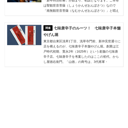
「新年特別祈祷」が始まり、初詣となります。ご本尊
は聖観世音菩薩（しょうかんぜおんぼさつ）なので
「南無観世音菩薩（なむかんぜおんぼさつ）」と唱え
七味唐辛子のルーツ！ 七味唐辛子本舗
やげん堀
東京都台東区浅草1丁目、浅草寺門前、新仲見世通りに
店を構えるのが、七味唐辛子本舗やげん堀。創業は江
戸時代初期、寛永2年（1625年）という老舗の七味唐
辛子店。七味唐辛子を考案したのはここの初代、から
し屋徳右衛門。「山徳」の商号は、3代将軍・