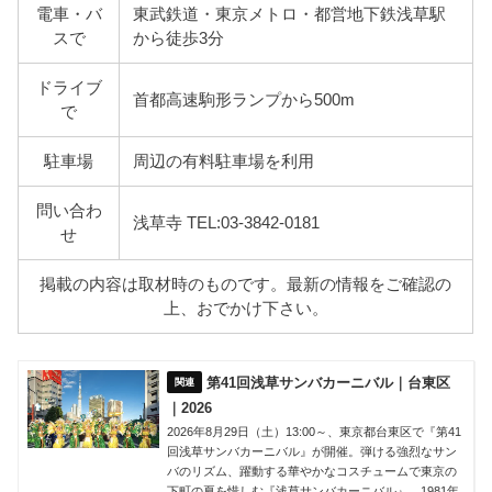
電車・バ
東武鉄道・東京メトロ・都営地下鉄浅草駅
スで
から徒歩3分
ドライブ
首都高速駒形ランプから500m
で
駐車場
周辺の有料駐車場を利用
問い合わ
浅草寺 TEL:03-3842-0181
せ
掲載の内容は取材時のものです。最新の情報をご確認の
上、おでかけ下さい。
第41回浅草サンバカーニバル｜台東区
｜2026
2026年8月29日（土）13:00～、東京都台東区で『第41
回浅草サンバカーニバル』が開催。弾ける強烈なサン
バのリズム、躍動する華やかなコスチュームで東京の
下町の夏を惜しむ『浅草サンバカーニバル』。1981年