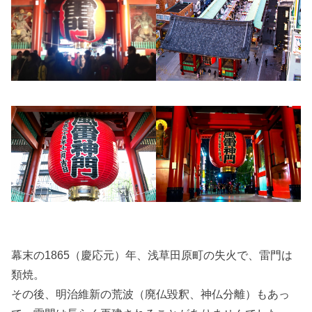
幕末の1865（慶応元）年、浅草田原町の失火で、雷門は
類焼。
その後、明治維新の荒波（廃仏毀釈、神仏分離）もあっ