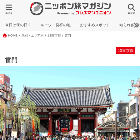
menu
search
今日は何の日？
ルーツ・発祥の地
おすすめスポット
知られざる
HOME
県別・エリア別
13東京都
雷門
13東京都
雷門