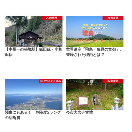
22静岡県
29奈良県
【本州一の秘境駅】飯田線・小和
世界遺産「飛鳥・藤原の宮都」、
田駅
登録された理由とは!?
NEWS&TOPICS
32島根県
関東にもある！ 危険度Sランク
今市大念寺古墳
の活断層