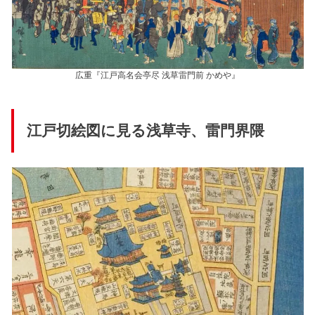
広重『江戸高名会亭尽 浅草雷門前 かめや』
江戸切絵図に見る浅草寺、雷門界隈