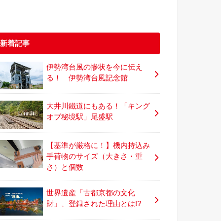
新着記事
伊勢湾台風の惨状を今に伝え
る！ 伊勢湾台風記念館
大井川鐵道にもある！「キング
オブ秘境駅」尾盛駅
【基準が厳格に！】機内持込み
手荷物のサイズ（大きさ・重
さ）と個数
世界遺産「古都京都の文化
財」、登録された理由とは!?