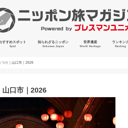
おすすめスポット
知られざるニッポン
世界遺産
ランキン
Spot
Unknown Japan
World Heritage
Ranking
穴場・奇観・珍百景
パワースポット
絶景
マンホールコレクション
つり｜山口市｜2026
山口市｜2026