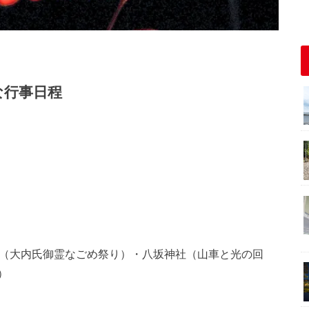
な行事日程
築山神社（大内氏御霊なごめ祭り）・八坂神社（山車と光の回
）