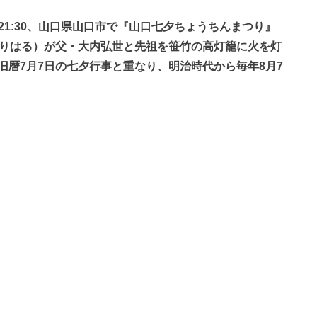
0〜21:30、山口県山口市で『山口七夕ちょうちんまつり』
もりはる）が父・大内弘世と先祖を笹竹の高灯籠に火を灯
暦7月7日の七夕行事と重なり、明治時代から毎年8月7