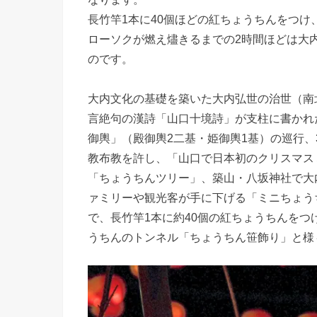
長竹竿1本に40個ほどの紅ちょうちんをつ
ローソクが燃え燼きるまでの2時間ほどは大
のです。
大内文化の基礎を築いた大内弘世の治世（南
言絶句の漢詩「山口十境詩」が支柱に書かれ
御輿」（殿御輿2二基・姫御輿1基）の巡行、
教布教を許し、「山口で日本初のクリスマス
「ちょうちんツリー」、築山・八坂神社で大
ァミリーや観光客が手に下げる「ミニちょう
で、長竹竿1本に約40個の紅ちょうちんを
うちんのトンネル「ちょうちん笹飾り」と様