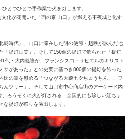
け、ひとつひとつ手作業で火を灯します。
内文化が花開いた「西の京 山口」が燃える不夜城と化す
北朝時代）、山口に滞在した明の使節・趙秩が詠んだ七
た「提灯山笠」、そして150個の提灯で飾られた「提灯
31代・大内義隆が、フランシスコ・サビエルのキリスト
ミサがあった」との史実に基づき800個の提灯を飾った
内氏の霊を慰める「つながる大殿七夕ちょうちん」、フ
ちんツリー」、そして山口市中心商店街のアーケード内
つけ、ろうそくに火が灯される、全国的にも珍しい紅ちょ
々な提灯が祭りを演出します。