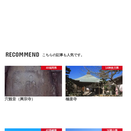
RECOMMEND
こちらの記事も人気です。
40福岡県
14神奈川県
穴観音（興宗寺）
極楽寺
42長崎県
16富山県