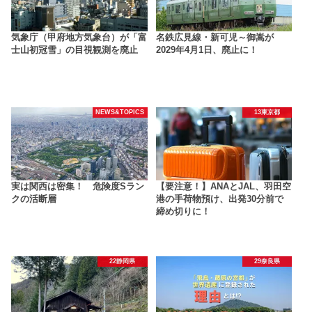
気象庁（甲府地方気象台）が「富
名鉄広見線・新可児～御嵩が
士山初冠雪」の目視観測を廃止
2029年4月1日、廃止に！
NEWS&TOPICS
13東京都
実は関西は密集！ 危険度Sラン
【要注意！】ANAとJAL、羽田空
クの活断層
港の手荷物預け、出発30分前で
締め切りに！
22静岡県
29奈良県