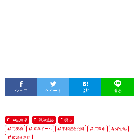
シェア
ツイート
追加
送る
34広島県
戦争遺跡
見る
元安橋
原爆ドーム
平和記念公園
広島市
爆心地
被爆建造物