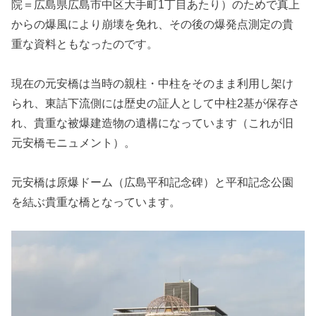
院＝広島県広島市中区大手町1丁目あたり）のためで真上
からの爆風により崩壊を免れ、その後の爆発点測定の貴
重な資料ともなったのです。
現在の元安橋は当時の親柱・中柱をそのまま利用し架け
られ、東詰下流側には歴史の証人として中柱2基が保存さ
れ、貴重な被爆建造物の遺構になっています（これが旧
元安橋モニュメント）。
元安橋は原爆ドーム（広島平和記念碑）と平和記念公園
を結ぶ貴重な橋となっています。