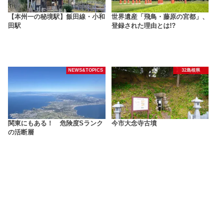
【本州一の秘境駅】飯田線・小和
世界遺産「飛鳥・藤原の宮都」、
田駅
登録された理由とは!?
NEWS&TOPICS
32島根県
関東にもある！ 危険度Sランク
今市大念寺古墳
の活断層