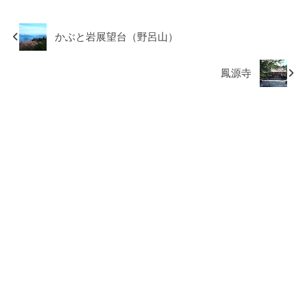
かぶと岩展望台（野呂山）
鳳源寺