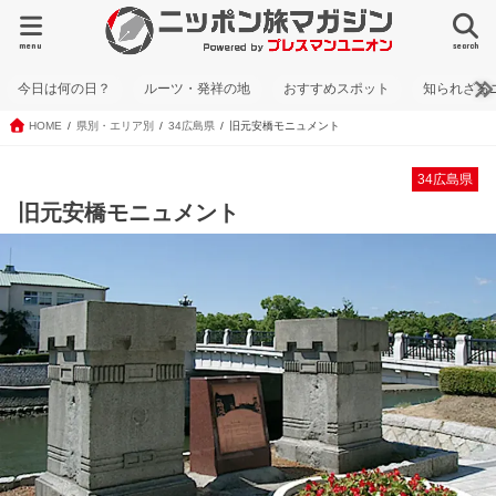
menu
search
今日は何の日？
ルーツ・発祥の地
おすすめスポット
知られざる
HOME
県別・エリア別
34広島県
旧元安橋モニュメント
34広島県
旧元安橋モニュメント