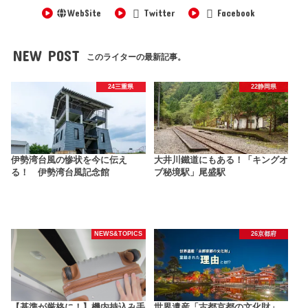
WebSite
Twitter
Facebook
NEW POST
このライターの最新記事。
24三重県
22静岡県
伊勢湾台風の惨状を今に伝え
大井川鐵道にもある！「キングオ
る！ 伊勢湾台風記念館
ブ秘境駅」尾盛駅
NEWS&TOPICS
26京都府
【基準が厳格に！】機内持込み手
世界遺産「古都京都の文化財」、