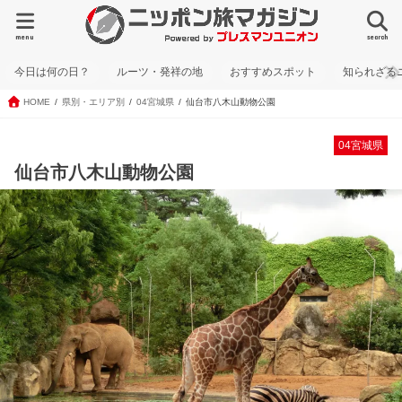
menu
search
今日は何の日？
ルーツ・発祥の地
おすすめスポット
知られざる
HOME
県別・エリア別
04宮城県
仙台市八木山動物公園
04宮城県
仙台市八木山動物公園