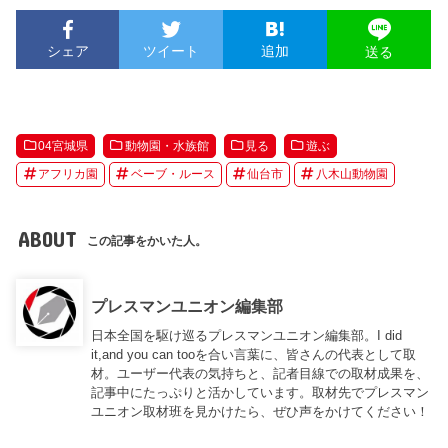
シェア
ツイート
追加
送る
04宮城県
動物園・水族館
見る
遊ぶ
アフリカ園
ベーブ・ルース
仙台市
八木山動物園
ABOUT
この記事をかいた人。
プレスマンユニオン編集部
日本全国を駆け巡るプレスマンユニオン編集部。I did
it,and you can tooを合い言葉に、皆さんの代表として取
材。ユーザー代表の気持ちと、記者目線での取材成果を、
記事中にたっぷりと活かしています。取材先でプレスマン
ユニオン取材班を見かけたら、ぜひ声をかけてください！