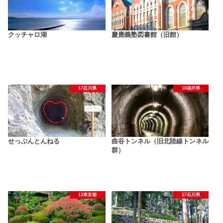
クッチャロ湖
慶應義塾図書館（旧館）
17石川県
18福井県
せっぷんとんねる
曲谷トンネル（旧北陸線トンネル
群）
13東京都
17石川県