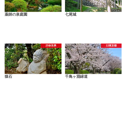
薬師の泉庭園
七尾城
29奈良県
13東京都
猿石
千鳥ヶ淵緑道