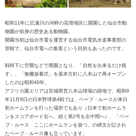
昭和11年に広瀬川の河畔の花壇地区に開園した仙台市動
物園が前身の歴史ある動物園。
開園当初は仙台市電を運営する仙台市電気水道事業部の
管轄で、仙台市電への集客という目的もあったのです。
戦時下に空襲などで廃園となり、「自然を出来るだけ残
す」、「無柵放養式」を基本方針に八木山で再オープン
したのは昭和40年。
アフリカ園エリアは宮城県営八木山球場の跡地で、昭和9
年11月9日の日米野球第4戦では、ベーブ・ルースが来日
初ホームランを打った場所でもあり（日本で初ホームラ
ンをスコアボード右へ、続く第2号を左中間へ）、「ベー
ブ・ルース ここにホームランを放つ」の碑文が記され
たベーブ・ルース像も立っています。