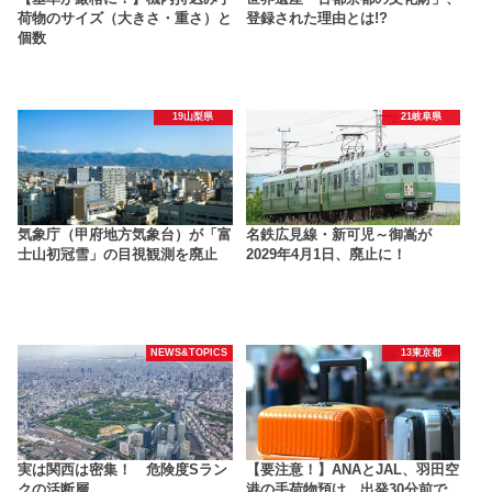
荷物のサイズ（大きさ・重さ）と
登録された理由とは!?
個数
19山梨県
21岐阜県
気象庁（甲府地方気象台）が「富
名鉄広見線・新可児～御嵩が
士山初冠雪」の目視観測を廃止
2029年4月1日、廃止に！
NEWS&TOPICS
13東京都
実は関西は密集！ 危険度Sラン
【要注意！】ANAとJAL、羽田空
クの活断層
港の手荷物預け、出発30分前で