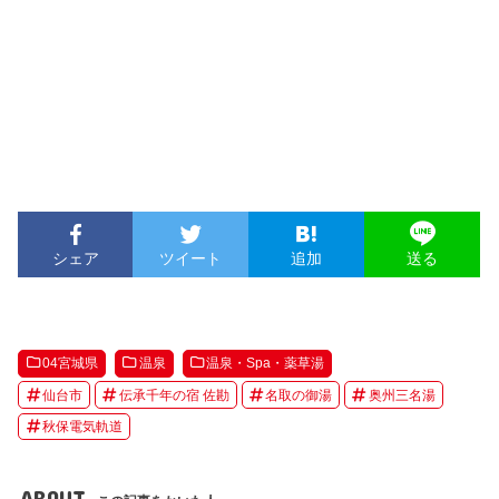
シェア
ツイート
追加
送る
04宮城県
温泉
温泉・Spa・薬草湯
仙台市
伝承千年の宿 佐勘
名取の御湯
奥州三名湯
秋保電気軌道
ABOUT