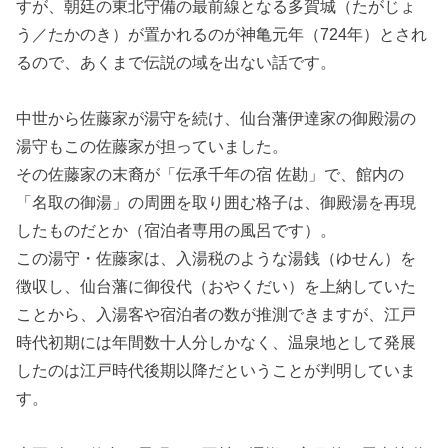
すが、朝廷の東北守備の最前線となる多賀城（たがじょ
う／たかのき）が置かれるのが神亀元年（724年）とされ
るので、あくまで伝説の域を出ない話です。
中世から佐藤家が湯守を続け、仙台藩伊達家の御殿湯の
湯守もこの佐藤家が担っていました。
その佐藤家の末裔が「伝承千年の宿 佐勘‎」で、館内の
「名取の御湯」の周囲を取り囲む格子は、御殿湯を再現
したものだとか（宿泊者専用の風呂です）。
この湯守・佐藤家は、入湯税のような湯銭（ゆせん）を
徴収し、仙台藩に御役代（おやくだい）を上納していた
ことから、入湯客や宿泊者の数が推測できますが、江戸
時代初期には年間数十人分しかなく、温泉地として発展
したのは江戸時代後期以降だということが判明していま
す。