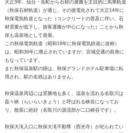
大正3年、仙台・長町から石材の運搬を主目的に馬車軌道
（秋保石材軌道）が通じ、その後電化されて大正14年に
秋保電気軌道となった（コンクリートの普及に伴い、石
材需要が低下し、旅客運搬が中心になった）ことから秋
保も温泉地として発展。
この秋保電気軌道（昭和19年に秋保電気鉄道に改称）
は、昭和36年に廃止されていますが、宮城交通の前身に
もなっています。
また秋保温泉駅の跡は、秋保グランドホテル駐車場に転
用され、駅の名残はありません。
秋保温泉周辺には景勝地も多く、温泉を流れる名取川は
磊々峡（らいらいきょう）と呼ばれる峡谷になってお
り、散策に絶好（名取川の源流部が二口峡谷です）。
秋保大滝入口に秋保大滝不動尊（西光寺）が祀られてい