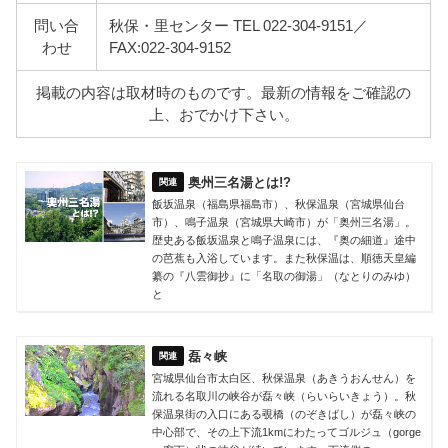
問い合
秋保・里センター TEL 022-304-9151／
わせ
FAX:022-304-9152
掲載の内容は取材時のものです。最新の情報をご確認の
上、おでかけ下さい。
奥州三名湯とは!?
飯坂温泉（福島県福島市）、秋保温泉（宮城県仙台
市）、鳴子温泉（宮城県大崎市）が「奥州三名湯」。
歴史ある飯坂温泉と鳴子温泉には、『奥の細道』途中
の芭蕉も入浴しています。また秋保温は、順徳天皇編
纂の『八雲御抄』に「名取の御湯」（なとりのみゆ）
と
磊々峡
宮城県仙台市太白区、秋保温泉（あきうおんせん）を
流れる名取川の峡谷が磊々峡（らいらいきょう）。秋
保温泉街の入口にある覗橋（のぞきばし）が磊々峡の
中心部で、その上下流1kmにわたってゴルジュ（gorge