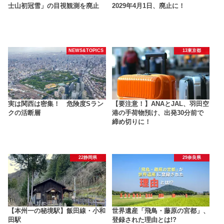
士山初冠雪」の目視観測を廃止
2029年4月1日、廃止に！
NEWS&TOPICS
13東京都
実は関西は密集！ 危険度Sラン
【要注意！】ANAとJAL、羽田空
クの活断層
港の手荷物預け、出発30分前で
締め切りに！
22静岡県
29奈良県
【本州一の秘境駅】飯田線・小和
世界遺産「飛鳥・藤原の宮都」、
田駅
登録された理由とは!?