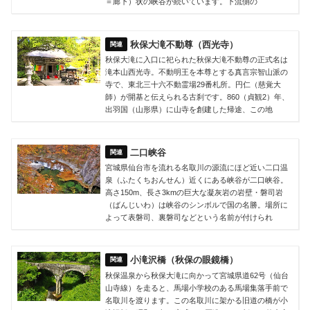
＝廊下）状の峡谷が続いています。下流側の
秋保大滝不動尊（西光寺）
秋保大滝に入口に祀られた秋保大滝不動尊の正式名は
滝本山西光寺。不動明王を本尊とする真言宗智山派の
寺で、東北三十六不動霊場29番札所。円仁（慈覚大
師）が開基と伝えられる古刹です。860（貞観2）年、
出羽国（山形県）に山寺を創建した帰途、この地
二口峡谷
宮城県仙台市を流れる名取川の源流にほど近い二口温
泉（ふたくちおんせん）近くにある峡谷が二口峡谷。
高さ150m、長さ3kmの巨大な凝灰岩の岩壁・磐司岩
（ばんじいわ）は峡谷のシンボルで国の名勝。場所に
よって表磐司、裏磐司などという名前が付けられ
小滝沢橋（秋保の眼鏡橋）
秋保温泉から秋保大滝に向かって宮城県道62号（仙台
山寺線）を走ると、馬場小学校のある馬場集落手前で
名取川を渡ります。この名取川に架かる旧道の橋が小