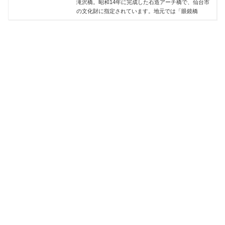
滝沢橋。昭和14年に完成した石造アーチ橋で、仙台市
の文化財に指定されています。地元では「眼鏡橋