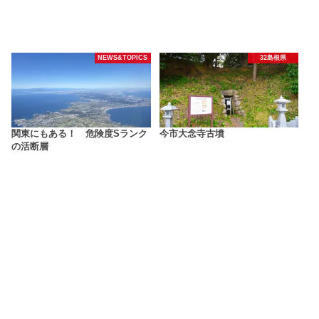
NEWS&TOPICS
32島根県
関東にもある！ 危険度Sランク
今市大念寺古墳
の活断層