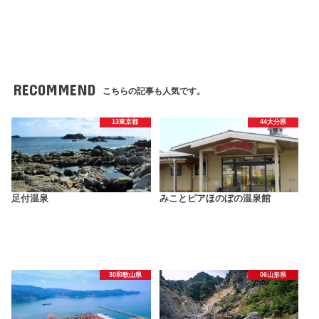
RECOMMEND
こちらの記事も人気です。
13東京都
44大分県
足付温泉
みことピアほのぼの温泉館
30和歌山県
06山形県