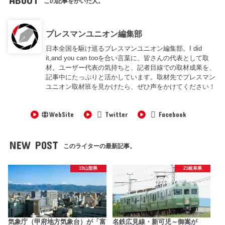
この記事をかいた人。
プレスマンユニオン編集部
日本全国を駆け巡るプレスマンユニオン編集部。I did
it,and you can tooを合い言葉に、皆さんの代表として取
材。ユーザー代表の気持ちと、記者目線での取材成果を、
記事中にたっぷりと活かしています。取材先でプレスマン
ユニオン取材班を見かけたら、ぜひ声をかけてください！
WebSite
Twitter
Facebook
NEW POST
このライターの最新記事。
19山梨県
21岐阜県
気象庁（甲府地方気象台）が「富
名鉄広見線・新可児～御嵩が