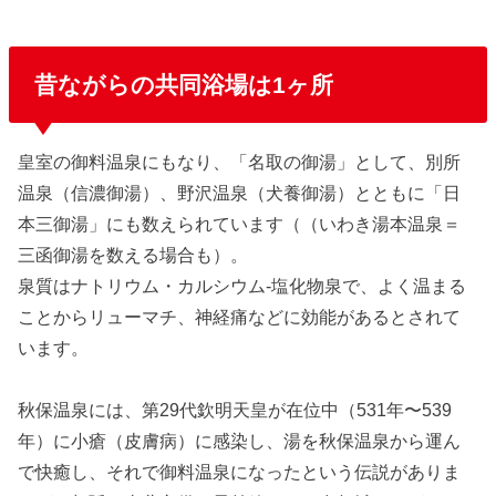
昔ながらの共同浴場は1ヶ所
皇室の御料温泉にもなり、「名取の御湯」として、別所
温泉（信濃御湯）、野沢温泉（犬養御湯）とともに「日
本三御湯」にも数えられています（（いわき湯本温泉＝
三函御湯を数える場合も）。
泉質はナトリウム・カルシウム-塩化物泉で、よく温まる
ことからリューマチ、神経痛などに効能があるとされて
います。
秋保温泉には、第29代欽明天皇が在位中（531年〜539
年）に小瘡（皮膚病）に感染し、湯を秋保温泉から運ん
で快癒し、それで御料温泉になったという伝説がありま