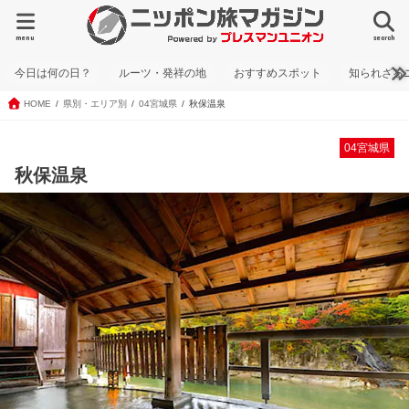
menu
search
今日は何の日？
ルーツ・発祥の地
おすすめスポット
知られざる
HOME
県別・エリア別
04宮城県
秋保温泉
04宮城県
秋保温泉