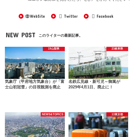
WebSite
Twitter
Facebook
NEW POST
このライターの最新記事。
19山梨県
21岐阜県
気象庁（甲府地方気象台）が「富
名鉄広見線・新可児～御嵩が
士山初冠雪」の目視観測を廃止
2029年4月1日、廃止に！
NEWS&TOPICS
13東京都