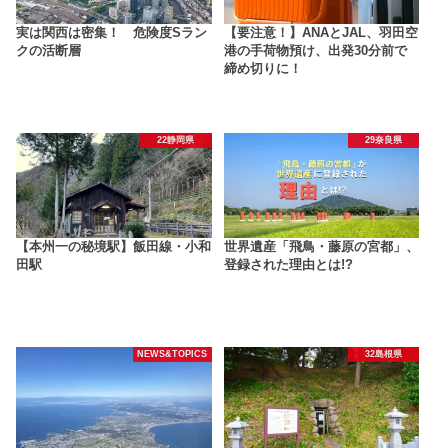
実は関西は密集！ 危険度Sラン
【要注意！】ANAとJAL、羽田空
クの活断層
港の手荷物預け、出発30分前で
締め切りに！
22静岡県
29奈良県
【本州一の秘境駅】飯田線・小和
世界遺産「飛鳥・藤原の宮都」、
田駅
登録された理由とは!?
NEWS&TOPICS
32島根県