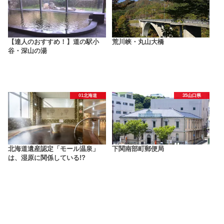
【達人のおすすめ！】道の駅小
荒川峡・丸山大橋
谷・深山の湯
01北海道
35山口県
北海道遺産認定「モール温泉」
下関南部町郵便局
は、湿原に関係している!?