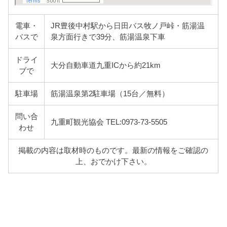
電車・
JR豊後中村駅から日田バス牧ノ戸峠・筋湯温
バスで
泉方面行きで39分、筋湯温泉下車
ドライ
大分自動車道九重ICから約21km
ブで
駐車場
筋湯温泉第2駐車場（15台／無料）
問い合
九重町観光協会 TEL:0973-73-5505
わせ
掲載の内容は取材時のものです。最新の情報をご確認の
上、おでかけ下さい。