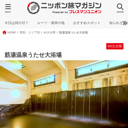
menu
search
今日は何の日？
ルーツ・発祥の地
おすすめスポット
知られざる
HOME
県別・エリア別
44大分県
筋湯温泉うたせ大浴場
44大分県
筋湯温泉うたせ大浴場