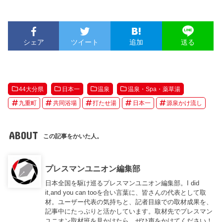
シェア
ツイート
追加
送る
44大分県
日本一
温泉
温泉・Spa・薬草湯
九重町
共同浴場
打たせ湯
日本一
源泉かけ流し
ABOUT
この記事をかいた人。
プレスマンユニオン編集部
日本全国を駆け巡るプレスマンユニオン編集部。I did
it,and you can tooを合い言葉に、皆さんの代表として取
材。ユーザー代表の気持ちと、記者目線での取材成果を、
記事中にたっぷりと活かしています。取材先でプレスマン
ユニオン取材班を見かけたら、ぜひ声をかけてください！