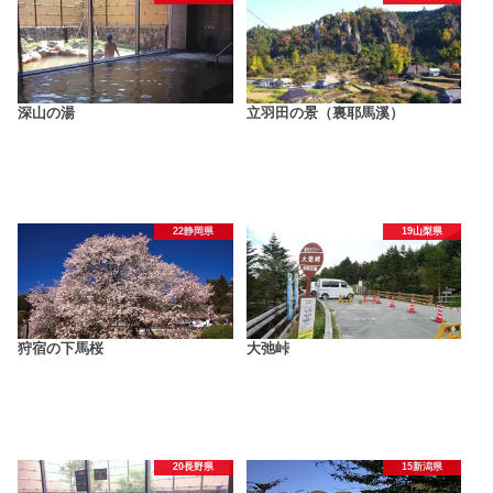
深山の湯
立羽田の景（裏耶馬溪）
22静岡県
19山梨県
狩宿の下馬桜
大弛峠
20長野県
15新潟県