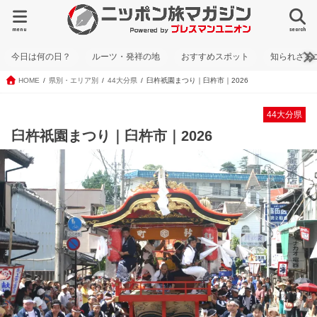
menu
search
今日は何の日？
ルーツ・発祥の地
おすすめスポット
知られざる
HOME
県別・エリア別
44大分県
臼杵祇園まつり｜臼杵市｜2026
44大分県
臼杵祇園まつり｜臼杵市｜2026