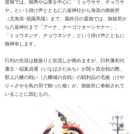
渡御では、御輿や山車を中心に「ミョウサヤ、チョウサ
ヤ」という掛け声とともに八坂神社から海添の御旅所
（北海添･祇園馬場）まで、最終日の還御では、御旅所か
ら八坂神社まで「アーナ、ナーゴリオーシヤナー」、
「ミョウネンナ、チョウネンナ」という掛け声とともに
御神幸します。
行列の先頭は槍振りと吹流しが務めますが、臼杵藩初代
藩主・稲葉貞通（いなばさだみち）が関ヶ原合戦の際、
郡上八幡の戦い（八幡城の合戦）の戦利品の毛槍（けや
り＝さやを鳥の羽で飾った槍）が、御旅所に奉献されて
いることに因むもの。