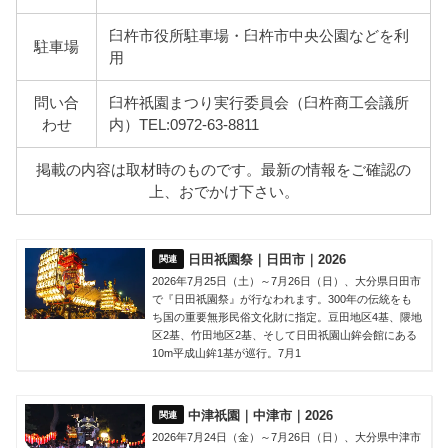
臼杵市役所駐車場・臼杵市中央公園などを利
駐車場
用
問い合
臼杵祇園まつり実行委員会（臼杵商工会議所
わせ
内）TEL:0972-63-8811
掲載の内容は取材時のものです。最新の情報をご確認の
上、おでかけ下さい。
日田祇園祭｜日田市｜2026
2026年7月25日（土）～7月26日（日）、大分県日田市
で『日田祇園祭』が行なわれます。300年の伝統をも
ち国の重要無形民俗文化財に指定。豆田地区4基、隈地
区2基、竹田地区2基、そして日田祇園山鉾会館にある
10m平成山鉾1基が巡行。7月1
中津祇園｜中津市｜2026
2026年7月24日（金）～7月26日（日）、大分県中津市