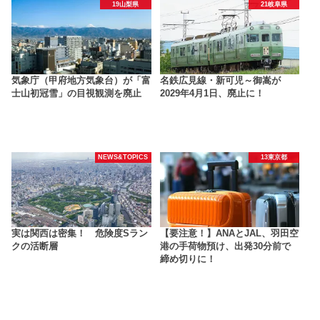
19山梨県
21岐阜県
気象庁（甲府地方気象台）が「富
名鉄広見線・新可児～御嵩が
士山初冠雪」の目視観測を廃止
2029年4月1日、廃止に！
NEWS&TOPICS
13東京都
実は関西は密集！ 危険度Sラン
【要注意！】ANAとJAL、羽田空
クの活断層
港の手荷物預け、出発30分前で
締め切りに！