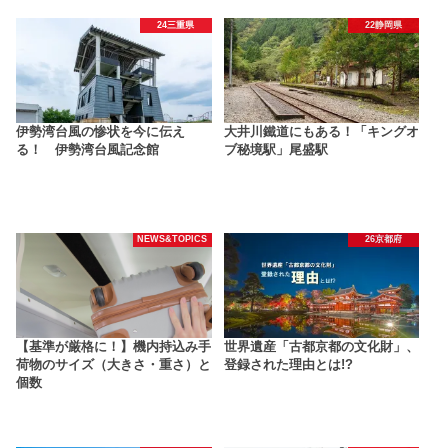
24三重県
22静岡県
伊勢湾台風の惨状を今に伝え
大井川鐵道にもある！「キングオ
る！ 伊勢湾台風記念館
ブ秘境駅」尾盛駅
NEWS&TOPICS
26京都府
【基準が厳格に！】機内持込み手
世界遺産「古都京都の文化財」、
荷物のサイズ（大きさ・重さ）と
登録された理由とは!?
個数