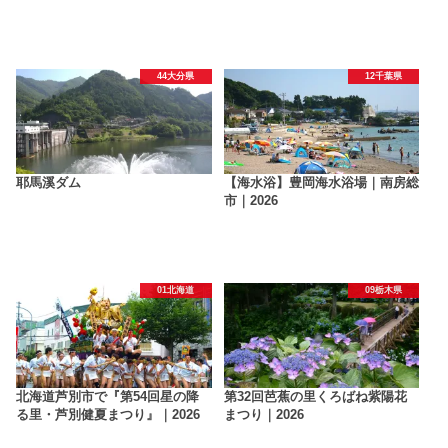
44大分県
12千葉県
耶馬溪ダム
【海水浴】豊岡海水浴場｜南房総
市｜2026
01北海道
09栃木県
北海道芦別市で『第54回星の降
第32回芭蕉の里くろばね紫陽花
る里・芦別健夏まつり』｜2026
まつり｜2026