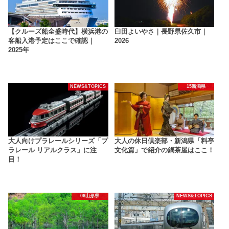
【クルーズ船全盛時代】横浜港の
臼田よいやさ｜長野県佐久市｜
客船入港予定はここで確認｜
2026
2025年
NEWS&TOPICS
15新潟県
大人向けプラレールシリーズ「プ
大人の休日倶楽部・新潟県「料亭
ラレール リアルクラス」に注
文化篇」で紹介の鍋茶屋はここ！
目！
06山形県
NEWS&TOPICS