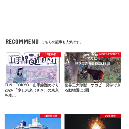
RECOMMEND
こちらの記事も人気です。
13東京都
NEWS&TOPICS
FUN！TOKYO！山手線謎めぐり
世界三大珍獣・オカピ 見学でき
2024 「少し未来（さき）の東京
る動物園は3園
を歩…
14神奈川県
20長野県