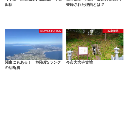
田駅
登録された理由とは!?
NEWS&TOPICS
32島根県
関東にもある！ 危険度Sランク
今市大念寺古墳
の活断層