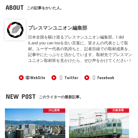
ABOUT
この記事をかいた人。
プレスマンユニオン編集部
日本全国を駆け巡るプレスマンユニオン編集部。I did
it,and you can tooを合い言葉に、皆さんの代表として取
材。ユーザー代表の気持ちと、記者目線での取材成果を、
記事中にたっぷりと活かしています。取材先でプレスマン
ユニオン取材班を見かけたら、ぜひ声をかけてください！
WebSite
Twitter
Facebook
NEW POST
このライターの最新記事。
19山梨県
21岐阜県