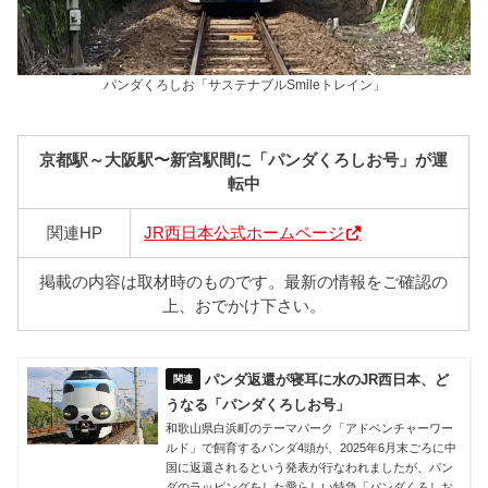
パンダくろしお「サステナブルSmileトレイン」
京都駅～大阪駅〜新宮駅間に「パンダくろしお号」が運
転中
関連HP
JR西日本公式ホームページ
掲載の内容は取材時のものです。最新の情報をご確認の
上、おでかけ下さい。
パンダ返還が寝耳に水のJR西日本、ど
うなる「パンダくろしお号」
和歌山県白浜町のテーマパーク「アドベンチャーワー
ルド」で飼育するパンダ4頭が、2025年6月末ごろに中
国に返還されるという発表が行なわれましたが、パン
ダのラッピングをした愛らしい特急「パンダくろしお