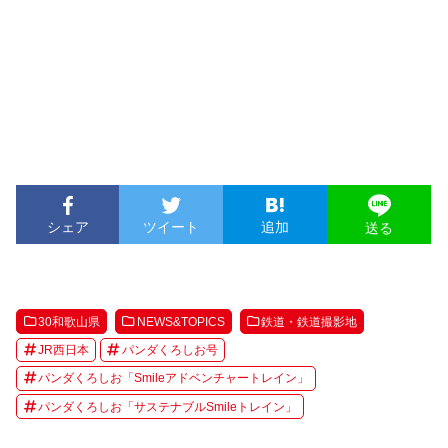
シェア
ツイート
追加
送る
30和歌山県
NEWS&TOPICS
鉄道・鉄道撮影地
JR西日本
パンダくろしお号
パンダくろしお「Smileアドベンチャートレイン」
パンダくろしお「サステナブルSmileトレイン」