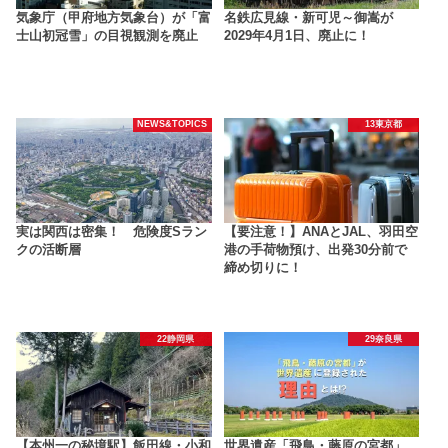
気象庁（甲府地方気象台）が「富
名鉄広見線・新可児～御嵩が
士山初冠雪」の目視観測を廃止
2029年4月1日、廃止に！
NEWS&TOPICS
13東京都
実は関西は密集！ 危険度Sラン
【要注意！】ANAとJAL、羽田空
クの活断層
港の手荷物預け、出発30分前で
締め切りに！
22静岡県
29奈良県
【本州一の秘境駅】飯田線・小和
世界遺産「飛鳥・藤原の宮都」、