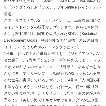
編成が運行を開始し、2020年7月23日には、第3編成とし
て「パンダくろしお『サステナブルSmileトレイン』」が
登場。
この『サステナブルSmileトレイン』は、車両前頭部にジ
ャイアントパンダの親子がデザインされ、さらに車体側
面には2015年9月に国連で採択されたSDGs（Sustainable
Development Goals＝持続可能な開発目標）の17の目標
（ゴール）のうち6つのテーマをラッピング。
1号車「すべての人に健康と福祉を」（ジャイアントパン
ダの親子）、2号車「ジェンダー平等を実現しよう」（ラ
イオンやキリンのオス・メス）、3号車「エネルギーをみ
んなにそしてクリーンに」（動物たちがSmileあふれる豊
かな世界が実現しているデザイン）、4号車「人や国の不
平等をなくそう」（格差なく、だれ一人、何一つ取り残
さない社会を実現したデザイン）、5号車「海の豊かさを
守ろう」（美しい海でイルカやホッキョクグマが生き生