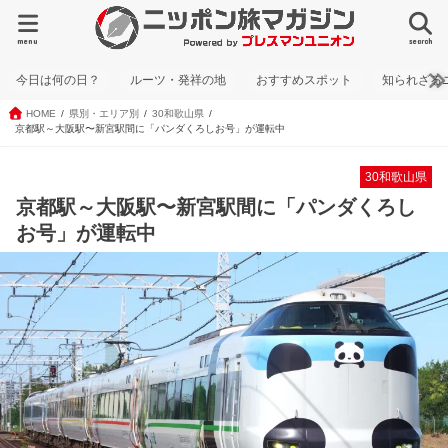
menu
search
今日は何の日？
ルーツ・発祥の地
おすすめスポット
知られざる
HOME
県別・エリア別
30和歌山県
京都駅～大阪駅〜新宮駅間に「パンダくろしお号」が運転中
30和歌山県
京都駅～大阪駅〜新宮駅間に「パンダくろし
お号」が運転中