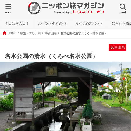
menu
search
今日は何の日？
ルーツ・発祥の地
おすすめスポット
知られざる
HOME
県別・エリア別
16富山県
名水公園の清水（くろべ名水公園）
16富山県
名水公園の清水（くろべ名水公園）