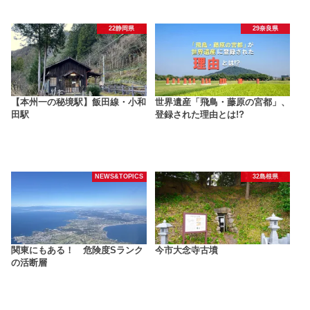
22静岡県
29奈良県
【本州一の秘境駅】飯田線・小和
世界遺産「飛鳥・藤原の宮都」、
田駅
登録された理由とは!?
NEWS&TOPICS
32島根県
関東にもある！ 危険度Sランク
今市大念寺古墳
の活断層