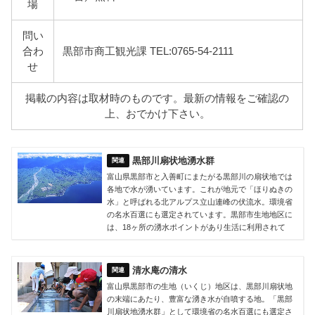
場
問い
合わ
黒部市商工観光課 TEL:0765-54-2111
せ
掲載の内容は取材時のものです。最新の情報をご確認の
上、おでかけ下さい。
黒部川扇状地湧水群
富山県黒部市と入善町にまたがる黒部川の扇状地では
各地で水が湧いています。これが地元で「ほりぬきの
水」と呼ばれる北アルプス立山連峰の伏流水。環境省
の名水百選にも選定されています。黒部市生地地区に
は、18ヶ所の湧水ポイントがあり生活に利用されて
清水庵の清水
富山県黒部市の生地（いくじ）地区は、黒部川扇状地
の末端にあたり、豊富な湧き水が自噴する地。「黒部
川扇状地湧水群」として環境省の名水百選にも選定さ