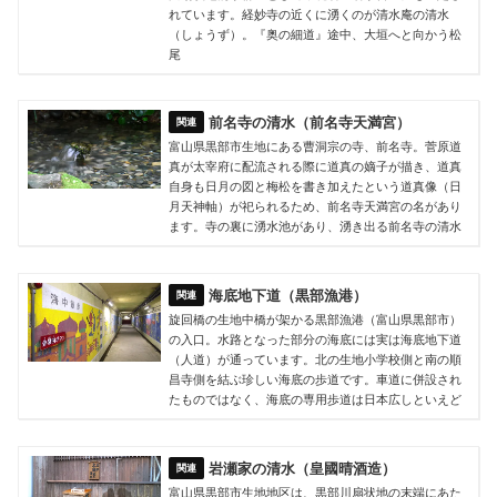
れています。経妙寺の近くに湧くのが清水庵の清水
（しょうず）。『奥の細道』途中、大垣へと向かう松
尾
前名寺の清水（前名寺天満宮）
富山県黒部市生地にある曹洞宗の寺、前名寺。菅原道
真が太宰府に配流される際に道真の嫡子が描き、道真
自身も日月の図と梅松を書き加えたという道真像（日
月天神軸）が祀られるため、前名寺天満宮の名があり
ます。寺の裏に湧水池があり、湧き出る前名寺の清水
海底地下道（黒部漁港）
旋回橋の生地中橋が架かる黒部漁港（富山県黒部市）
の入口。水路となった部分の海底には実は海底地下道
（人道）が通っています。北の生地小学校側と南の順
昌寺側を結ぶ珍しい海底の歩道です。車道に併設され
たものではなく、海底の専用歩道は日本広しといえど
岩瀬家の清水（皇國晴酒造）
富山県黒部市生地地区は、黒部川扇状地の末端にあた