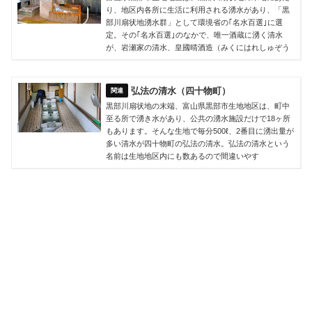
り、地区内各所に生活に利用される湧水があり、「黒
部川扇状地湧水群」として環境省の｢名水百選｣に選
定。その｢名水百選｣のなかで、唯一酒蔵に湧く清水
が、岩瀬家の清水、皇國晴酒造（みくにはれしゅぞう
弘法の清水（四十物町）
黒部川扇状地の末端、富山県黒部市生地地区は、町中
至る所で湧き水があり、公共の湧水施設だけで18ヶ所
もあります。そんな生地で毎分500ℓ、2番目に湧出量が
多い清水が四十物町の弘法の清水。弘法の清水という
名前は生地地区内にも数あるので間違いやす