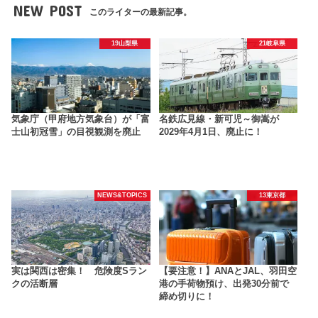
NEW POST
このライターの最新記事。
19山梨県
21岐阜県
気象庁（甲府地方気象台）が「富
名鉄広見線・新可児～御嵩が
士山初冠雪」の目視観測を廃止
2029年4月1日、廃止に！
NEWS&TOPICS
13東京都
実は関西は密集！ 危険度Sラン
【要注意！】ANAとJAL、羽田空
クの活断層
港の手荷物預け、出発30分前で
締め切りに！