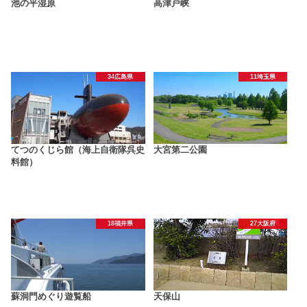
池の平湿原
高津戸峡
34広島県
11埼玉県
てつのくじら館（海上自衛隊呉史
大宮第二公園
料館）
18福井県
27大阪府
蘇洞門めぐり遊覧船
天保山