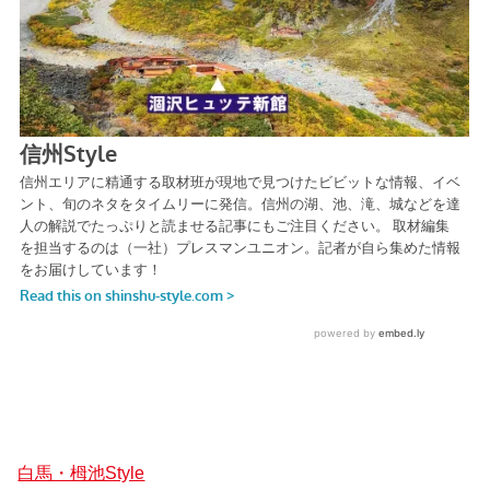
白馬・栂池Style