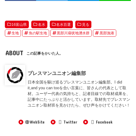
16富山県
名水
名水百選
見る
生地
魚の駅生地
黒部川扇状地湧水群
黒部漁港
ABOUT
この記事をかいた人。
プレスマンユニオン編集部
日本全国を駆け巡るプレスマンユニオン編集部。I did
it,and you can tooを合い言葉に、皆さんの代表として取
材。ユーザー代表の気持ちと、記者目線での取材成果を、
記事中にたっぷりと活かしています。取材先でプレスマン
ユニオン取材班を見かけたら、ぜひ声をかけてください！
WebSite
Twitter
Facebook