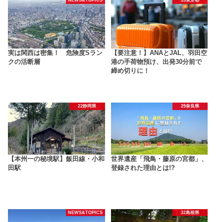
NEWS&TOPICS
13東京都
実は関西は密集！ 危険度Sラン
【要注意！】ANAとJAL、羽田空
クの活断層
港の手荷物預け、出発30分前で
締め切りに！
22静岡県
29奈良県
【本州一の秘境駅】飯田線・小和
世界遺産「飛鳥・藤原の宮都」、
田駅
登録された理由とは!?
NEWS&TOPICS
32島根県