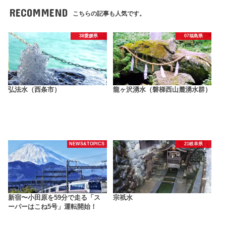
RECOMMEND
こちらの記事も人気です。
38愛媛県
07福島県
弘法水（西条市）
龍ヶ沢湧水（磐梯西山麓湧水群）
NEWS&TOPICS
21岐阜県
新宿〜小田原を59分で走る「ス
宗祇水
ーパーはこね5号」運転開始！