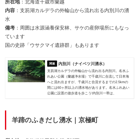
所在地
：北海道千歳市蘭越
内容
：支笏湖カルデラの外輪山から流れ出る内別川の湧
水
備考
：周囲は水源涵養保安林、サケの産卵場所にもなっ
ています
国の史跡「ウサクマイ遺跡群」もあります
内別川（ナイベツ川湧水）
支笏湖カルデラの外輪山から流れ出る内別川。名水ふ
れあい公園（蘭越浄水場）で千歳川に合流して日本海
へと流れ出ますが、千歳川と合流するまでの2.5kmの
間には60ヶ所以上の湧水地があります。名水ふれあい
公園に設置の遊歩道を歩こう!内別川一帯は、
羊蹄のふきだし湧水｜京極町