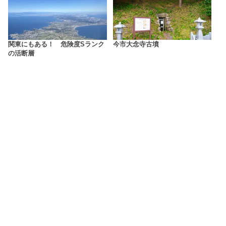
関東にもある！ 危険度Sランク
今市大念寺古墳
の活断層