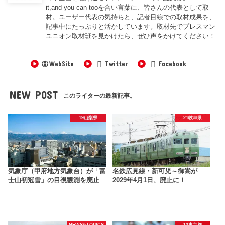
it,and you can tooを合い言葉に、皆さんの代表として取
材。ユーザー代表の気持ちと、記者目線での取材成果を、
記事中にたっぷりと活かしています。取材先でプレスマン
ユニオン取材班を見かけたら、ぜひ声をかけてください！
WebSite
Twitter
Facebook
NEW POST
このライターの最新記事。
19山梨県
21岐阜県
気象庁（甲府地方気象台）が「富
名鉄広見線・新可児～御嵩が
士山初冠雪」の目視観測を廃止
2029年4月1日、廃止に！