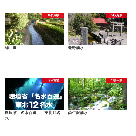
10群馬県
44大分県
雄川堰
老野湧水
名水百選
09栃木県
環境省「名水百選」 東北12名
尚仁沢湧水
水