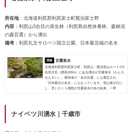
所在地
：北海道利尻郡利尻富士町鴛泊富士野
内容
：利尻山3合目の原生林（利尻島自然休養林、森林浴
の森百選）から湧出
備考
：利尻礼文サロベツ国立公園、日本最北端の名水
甘露泉水
北海道利尻郡利尻富士町、利尻山・鴛泊登山ルートの3
合目付近（標高290m）にある湧水が甘露泉水（かんろ
せんすい）。環境省の「名水百選」にも選定され、
「日本最北の名水」にもなっています。登山者が口に
し、甘いという感想が甘露泉水の名の由来。一帯
ナイベツ川湧水｜千歳市