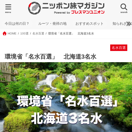
menu
search
今日は何の日？
ルーツ・発祥の地
おすすめスポット
知られざる
HOME
100選
名水百選
環境省「名水百選」 北海道3名水
名水百選
環境省「名水百選」 北海道3名水