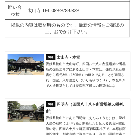
問い合
太山寺 TEL:089-978-0329
わせ
掲載の内容は取材時のものです、最新の情報をご確認の
上、おでかけ下さい。
太山寺・本堂
愛媛県松山市太山寺町、四国八十八ヶ所霊場第52番札
所の伽藍エリアにある太山寺・本堂は、発見された墨
書から嘉元3年（1305年）の建立であることが確認さ
れ、国宝。入母屋造り（いりもやづくり）、本瓦葺き
で木造建築としては愛媛県下最大の建築物にな
円明寺（四国八十八ヶ所霊場第53番札
所）
愛媛県松山市にある円明寺（えんみょうじ）は、聖武
天皇の勅願により行基が開基したと伝わる真言宗豊山
派の寺。四国八十八ヶ所霊場第53番札所で、本尊は阿
弥陀如来。創建当時は海岸にあり、海岸山圓明密寺と