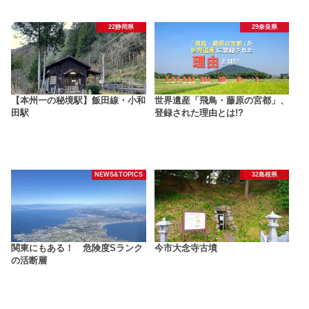
22静岡県
29奈良県
【本州一の秘境駅】飯田線・小和
世界遺産「飛鳥・藤原の宮都」、
田駅
登録された理由とは!?
NEWS&TOPICS
32島根県
関東にもある！ 危険度Sランク
今市大念寺古墳
の活断層