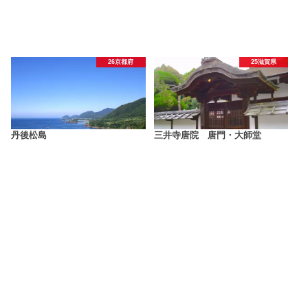
26京都府
25滋賀県
丹後松島
三井寺唐院 唐門・大師堂