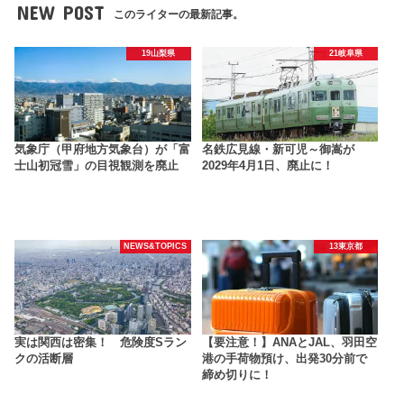
NEW POST
このライターの最新記事。
19山梨県
21岐阜県
気象庁（甲府地方気象台）が「富
名鉄広見線・新可児～御嵩が
士山初冠雪」の目視観測を廃止
2029年4月1日、廃止に！
NEWS&TOPICS
13東京都
実は関西は密集！ 危険度Sラン
【要注意！】ANAとJAL、羽田空
クの活断層
港の手荷物預け、出発30分前で
締め切りに！