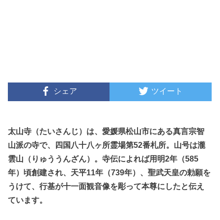
シェア
ツイート
太山寺（たいさんじ）は、愛媛県松山市にある真言宗智
山派の寺で、四国八十八ヶ所霊場第52番札所。山号は瀧
雲山（りゅううんざん）。寺伝によれば用明2年（585
年）頃創建され、天平11年（739年）、聖武天皇の勅願を
うけて、行基が十一面観音像を彫って本尊にしたと伝え
ています。