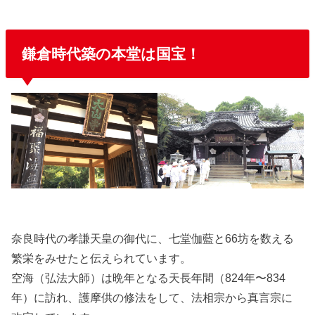
鎌倉時代築の本堂は国宝！
奈良時代の孝謙天皇の御代に、七堂伽藍と66坊を数える
繁栄をみせたと伝えられています。
空海（弘法大師）は晩年となる天長年間（824年〜834
年）に訪れ、護摩供の修法をして、法相宗から真言宗に