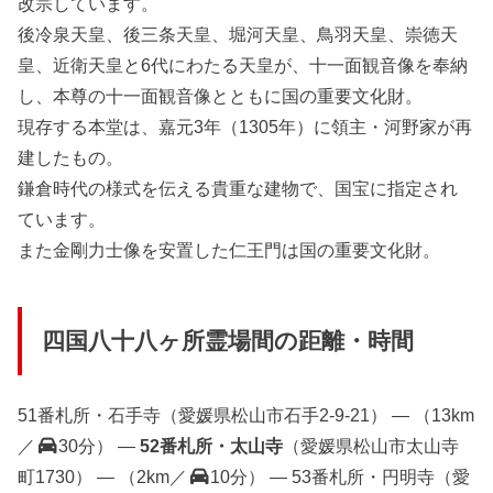
改宗しています。
後冷泉天皇、後三条天皇、堀河天皇、鳥羽天皇、崇徳天
皇、近衛天皇と6代にわたる天皇が、十一面観音像を奉納
し、本尊の十一面観音像とともに国の重要文化財。
現存する本堂は、嘉元3年（1305年）に領主・河野家が再
建したもの。
鎌倉時代の様式を伝える貴重な建物で、国宝に指定され
ています。
また金剛力士像を安置した仁王門は国の重要文化財。
四国八十八ヶ所霊場間の距離・時間
51番札所・石手寺（愛媛県松山市石手2-9-21） — （13km
／
30分） —
52番札所・太山寺
（愛媛県松山市太山寺
町1730） — （2km／
10分） — 53番札所・円明寺（愛