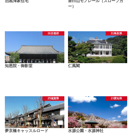
旧黒澤家住宅
茶臼山モノレール（スロープカ
ー）
26京都府
31鳥取県
知恩院・御影堂
仁風閣
25滋賀県
23愛知県
夢京橋キャッスルロード
水源公園・水源神社