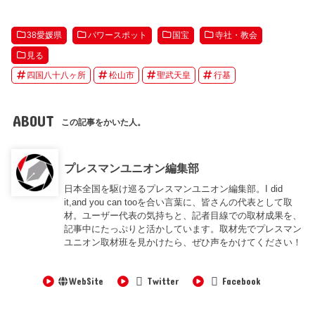
38愛媛県
パワースポット
国宝
寺社・教会
見る
四国八十八ヶ所
松山市
聖武天皇
行基
ABOUT
この記事をかいた人。
プレスマンユニオン編集部
日本全国を駆け巡るプレスマンユニオン編集部。I did
it,and you can tooを合い言葉に、皆さんの代表として取
材。ユーザー代表の気持ちと、記者目線での取材成果を、
記事中にたっぷりと活かしています。取材先でプレスマン
ユニオン取材班を見かけたら、ぜひ声をかけてください！
WebSite
Twitter
Facebook