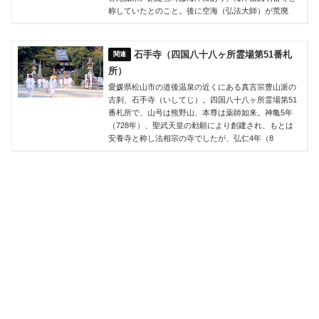
称していたとのこと。後に空海（弘法大師）が荒廃
石手寺（四国八十八ヶ所霊場第51番札
所）
愛媛県松山市の道後温泉の近くにある真言宗豊山派の
古刹、石手寺（いしてじ）。四国八十八ヶ所霊場第51
番札所で、山号は熊野山、本尊は薬師如来。神亀5年
（728年）、聖武天皇の勅願により創建され、もとは
安養寺と称し法相宗の寺でしたが、弘仁4年（8