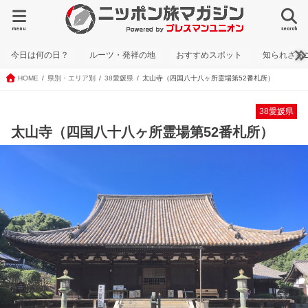
menu
search
今日は何の日？
ルーツ・発祥の地
おすすめスポット
知られざる
HOME
県別・エリア別
38愛媛県
太山寺（四国八十八ヶ所霊場第52番札所）
38愛媛県
太山寺（四国八十八ヶ所霊場第52番札所）