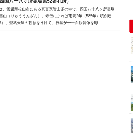
四国八十八ヶ所霊場第52番札所）
は、愛媛県松山市にある真言宗智山派の寺で、四国八十八ヶ所霊場
雲山（りゅううんざん）。寺伝によれば用明2年（585年）頃創建
39年）、聖武天皇の勅願をうけて、行基が十一面観音像を彫