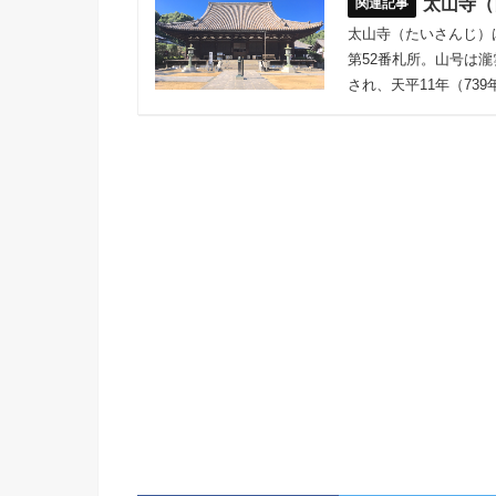
太山寺（
太山寺（たいさんじ）
第52番札所。山号は瀧
され、天平11年（7