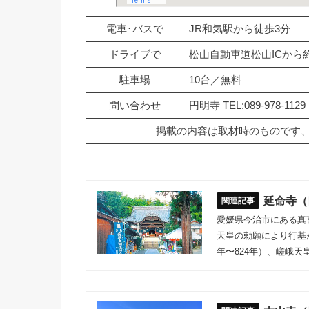
電車･バスで
JR和気駅から徒歩3分
ドライブで
松山自動車道松山ICから約1
駐車場
10台／無料
問い合わせ
円明寺 TEL:089-978-1129
掲載の内容は取材時のものです
延命寺（
愛媛県今治市にある真
天皇の勅願により行基
年〜824年）、嵯峨