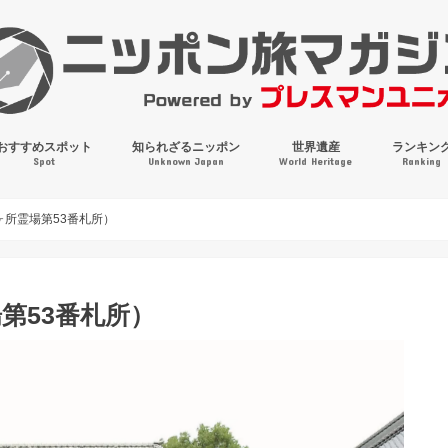
おすすめスポット
知られざるニッポン
世界遺産
ランキン
Spot
Unknown Japan
World Heritage
Ranking
穴場・奇観・珍百景
パワースポット
絶景
マンホールコレクション
所霊場第53番札所）
第53番札所）