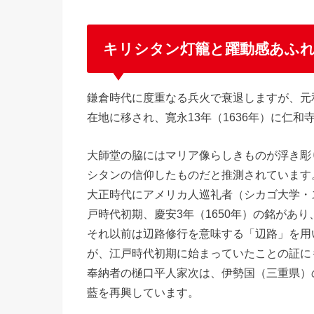
キリシタン灯籠と躍動感あふ
鎌倉時代に度重なる兵火で衰退しますが、元和
在地に移され、寛永13年（1636年）に仁
大師堂の脇にはマリア像らしきものが浮き彫
シタンの信仰したものだと推測されています
大正時代にアメリカ人巡礼者（シカゴ大学・
戸時代初期、慶安3年（1650年）の銘があ
それ以前は辺路修行を意味する「辺路」を用
が、江戸時代初期に始まっていたことの証に
奉納者の樋口平人家次は、伊勢国（三重県）の
藍を再興しています。