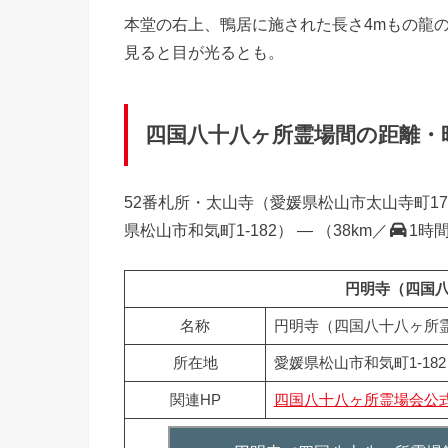
本堂の右上、鴨居に施された長さ4mもの龍
見ると目が光るとも。
四国八十八ヶ所霊場間の距離・
52番札所・太山寺（愛媛県松山市太山寺町1730
県松山市和気町1-182） — （38km／
1時
円明寺（四国八
名称
円明寺（四国八十八ヶ所霊
所在地
愛媛県松山市和気町1-182
関連HP
四国八十八ヶ所霊場会公