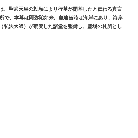
は、聖武天皇の勅願により行基が開基したと伝わる真言
札所で、本尊は阿弥陀如来。創建当時は海岸にあり、海岸
（弘法大師）が荒廃した諸堂を整備し、霊場の札所とし