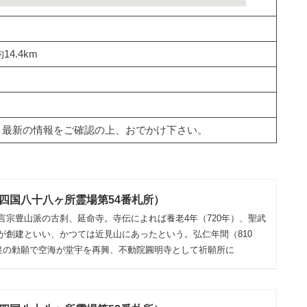
4.4km
、最新の情報をご確認の上、おでかけ下さい。
四国八十八ヶ所霊場第54番札所）
言宗豊山派の古刹、延命寺。寺伝によれば養老4年（720年）、聖武
が創建といい、かつては近見山にあったという。弘仁年間（810
天皇の勅願で空海が堂宇を再興、不動院圓明寺として祈願所に