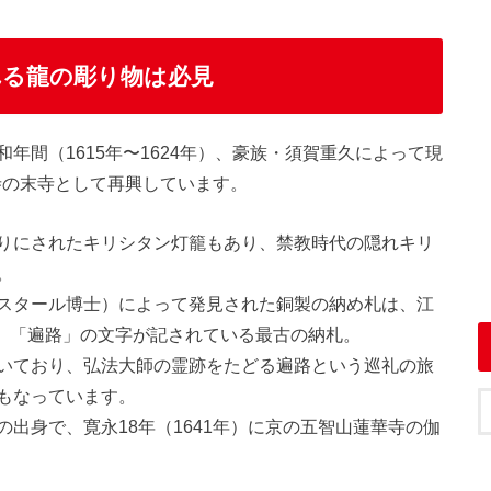
れる龍の彫り物は必見
年間（1615年〜1624年）、豪族・須賀重久によって現
和寺の末寺として再興しています。
りにされたキリシタン灯籠もあり、禁教時代の隠れキリ
。
スタール博士）によって発見された銅製の納め札は、江
り、「遍路」の文字が記されている最古の納札。
いており、弘法大師の霊跡をたどる遍路という巡礼の旅
もなっています。
出身で、寛永18年（1641年）に京の五智山蓮華寺の伽