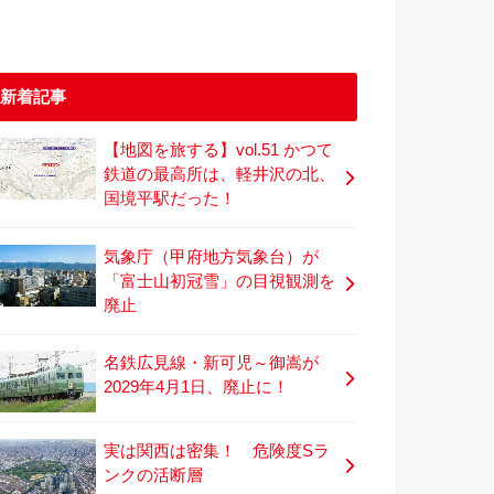
新着記事
【地図を旅する】vol.51 かつて
鉄道の最高所は、軽井沢の北、
国境平駅だった！
気象庁（甲府地方気象台）が
「富士山初冠雪」の目視観測を
廃止
名鉄広見線・新可児～御嵩が
2029年4月1日、廃止に！
実は関西は密集！ 危険度Sラ
ンクの活断層