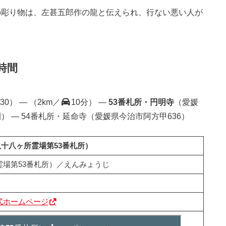
の彫り物は、左甚五郎作の龍と伝えられ、行ない悪い人が
時間
） — （2km／
10分） —
53番札所・円明寺
（愛媛
間） — 54番札所・延命寺（愛媛県今治市阿方甲636）
十八ヶ所霊場第53番札所）
場第53番札所）／えんみょうじ
式ホームページ