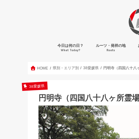
今日は何の日？
ルーツ・発祥の地
What Today?
Roots
県別・エリア別
38愛媛県
円明寺（四国八十八ヶ
HOME
38愛媛県
円明寺（四国八十八ヶ所霊場