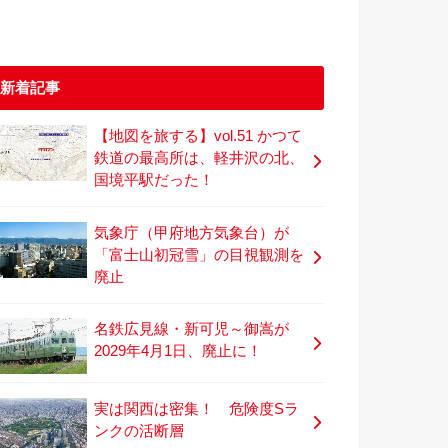
新着記事
【地図を旅する】vol.51 かつて
鉄道の最高所は、軽井沢の北、
国境平駅だった！
気象庁（甲府地方気象台）が
「富士山初冠雪」の目視観測を
廃止
名鉄広見線・新可児～御嵩が
2029年4月1日、廃止に！
実は関西は密集！ 危険度Sラ
ンクの活断層