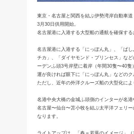
東京・名古屋と関西を結ぶ伊勢湾岸自動車道（
3月30日供用開始。
名古屋港に入港する大型船の通航を確保する
名古屋港に入港する「にっぽん丸」、「ぱし
チカ」、「ダイヤモンド・プリンセス」など
ーデンふ頭3号岸壁に着岸（年間30隻〜40隻
運が良ければ眼下に「にっぽん丸」などのク
ただし、近年の外洋クルーズ船の大型化によ
名港中央大橋の金城ふ頭側のインターが名港中
名古屋〜仙台〜苫小牧を結ぶ太平洋フェリー
なります。
ライトアップは、「春＝若葉のイメージ」（