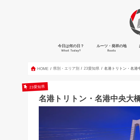
今日は何の日？
ルーツ・発祥の地
What Today?
Roots
県別・エリア別
23愛知県
名港トリトン・名港
HOME
23愛知県
名港トリトン・名港中央大