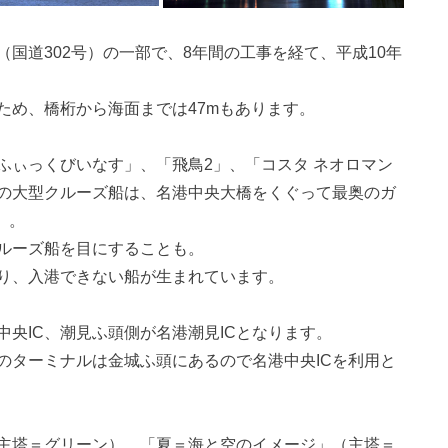
国道302号）の一部で、8年間の工事を経て、平成10年
ため、橋桁から海面までは47mもあります。
ふぃっくびいなす」、「飛鳥2」、「コスタ ネオロマン
の大型クルーズ船は、名港中央大橋をくぐって最奥のガ
）。
ルーズ船を目にすることも。
り、入港できない船が生まれています。
央IC、潮見ふ頭側が名港潮見ICとなります。
のターミナルは金城ふ頭にあるので名港中央ICを利用と
主塔＝グリーン）、「夏＝海と空のイメージ」（主塔＝