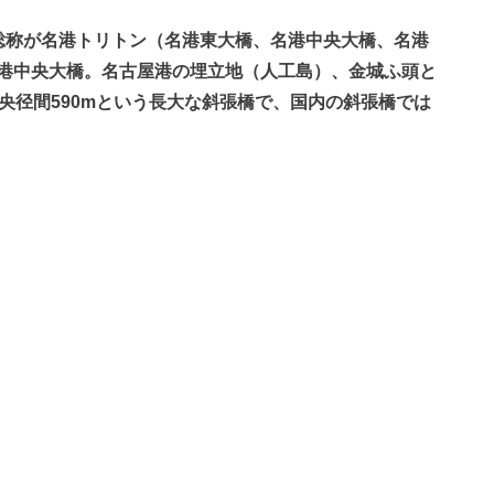
総称が名港トリトン（名港東大橋、名港中央大橋、名港
港中央大橋。名古屋港の埋立地（人工島）、金城ふ頭と
中央径間590mという長大な斜張橋で、国内の斜張橋では