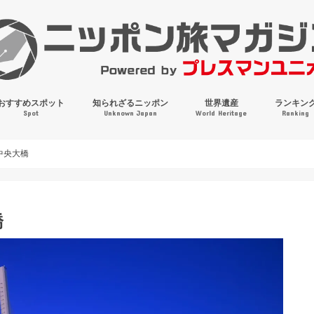
おすすめスポット
知られざるニッポン
世界遺産
ランキン
Spot
Unknown Japan
World Heritage
Ranking
穴場・奇観・珍百景
パワースポット
絶景
マンホールコレクション
中央大橋
橋