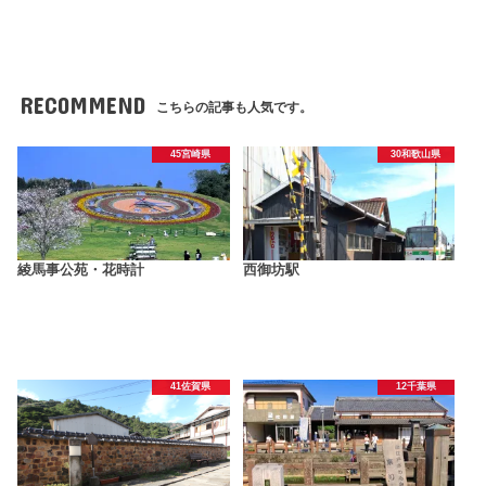
RECOMMEND
こちらの記事も人気です。
45宮崎県
30和歌山県
綾馬事公苑・花時計
西御坊駅
41佐賀県
12千葉県