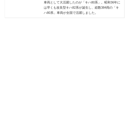
車両として大活躍したのが「キハ80系」。昭和36年に
は早くも改良型キハ82系が誕生し、総数384両の「キ
ハ80系」車両が全国で活躍しました。