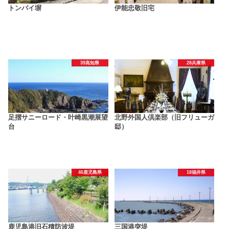
トンバイ塀
伊能忠敬旧宅
39高知県
28兵庫県
足摺サニーロード・叶崎黒潮展望
北野外国人倶楽部（旧フリューガ
台
邸）
46鹿児島県
18福井県
鹿児島港旧石積防波堤
三国港突堤