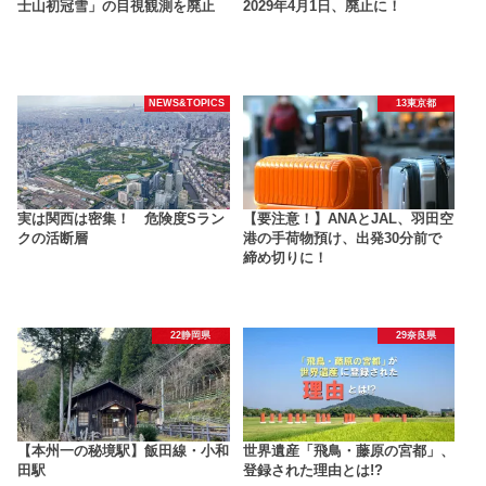
士山初冠雪」の目視観測を廃止
2029年4月1日、廃止に！
NEWS&TOPICS
13東京都
実は関西は密集！ 危険度Sラン
【要注意！】ANAとJAL、羽田空
クの活断層
港の手荷物預け、出発30分前で
締め切りに！
22静岡県
29奈良県
【本州一の秘境駅】飯田線・小和
世界遺産「飛鳥・藤原の宮都」、
田駅
登録された理由とは!?