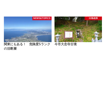
NEWS&TOPICS
32島根県
関東にもある！ 危険度Sランク
今市大念寺古墳
の活断層