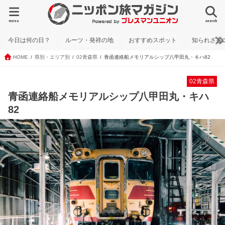
menu
search
今日は何の日？
ルーツ・発祥の地
おすすめスポット
知られざる
HOME
県別・エリア別
02青森県
青函連絡船メモリアルシップ八甲田丸・キハ82
02青森県
青函連絡船メモリアルシップ八甲田丸・キハ
82