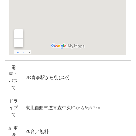
電
車・
JR青森駅から徒歩5分
バス
で
ドラ
イブ
東北自動車道青森中央ICから約5.7km
で
駐車
20台／無料
場