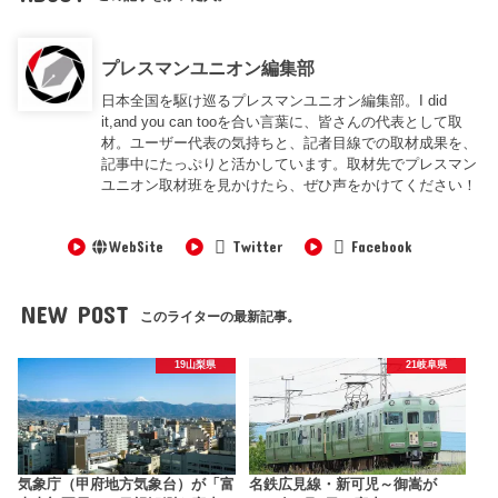
プレスマンユニオン編集部
日本全国を駆け巡るプレスマンユニオン編集部。I did
it,and you can tooを合い言葉に、皆さんの代表として取
材。ユーザー代表の気持ちと、記者目線での取材成果を、
記事中にたっぷりと活かしています。取材先でプレスマン
ユニオン取材班を見かけたら、ぜひ声をかけてください！
WebSite
Twitter
Facebook
NEW POST
このライターの最新記事。
19山梨県
21岐阜県
気象庁（甲府地方気象台）が「富
名鉄広見線・新可児～御嵩が