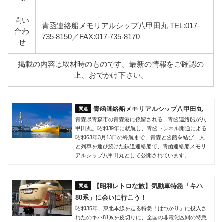
問い
青函連絡船メモリアルシップ八甲田丸 TEL:017-
合わ
735-8150／FAX:017-735-8170
せ
掲載の内容は取材時のものです。最新の情報をご確認の
上、おでかけ下さい。
青函連絡船メモリアルシップ八甲田丸
青森県青森市の青森港に係留される、青函連絡船が八
甲田丸。昭和39年に就航し、青函トンネル開通による
昭和63年3月13日の終航まで、青森と函館を結び、人
と列車を運び続けた鉄道連絡船で、青函連絡船メモリ
アルシップ八甲田丸として公開されています。
【昭和レトロな旅】気動車特急「キハ
80系」に会いに行こう！
昭和35年、東北本線を走る特急「はつかり」に投入さ
れたのキハ81系を皮切りに、全国の非電化区間の特急