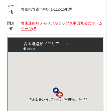
所在
青森県青森市柳川1-112-15地先
地
関連
青函連絡船メモリアルシップ八甲田丸公式ホーム
HP
ページ