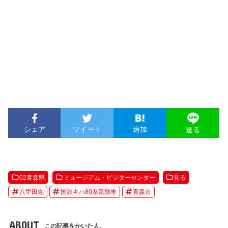
シェア
ツイート
追加
送る
02青森県
ミュージアム・ビジターセンター
見る
八甲田丸
国鉄キハ80系気動車
青森市
ABOUT
この記事をかいた人。