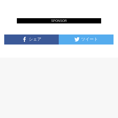
SPONSOR
シェア
ツイート
福岡県札幌、喜多方と並び、「日本三大ラーメン」にも
数えられる博多ラーメン。今も営業を続ける店の中で、
最古の歴史を有するのが中洲（福岡市博多区中洲）のど
真ん中にあるらーめん博多荘。戦後間もない昭和21年に
中洲に開店し、博多ラーメンを全国区にした立役者。ワ
ンタン麺発祥の店にもなっています。