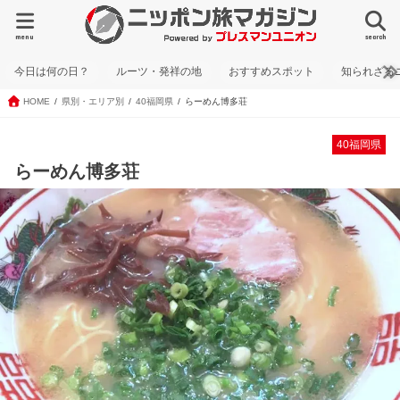
menu
search
今日は何の日？
ルーツ・発祥の地
おすすめスポット
知られざる
HOME
県別・エリア別
40福岡県
らーめん博多荘
40福岡県
らーめん博多荘