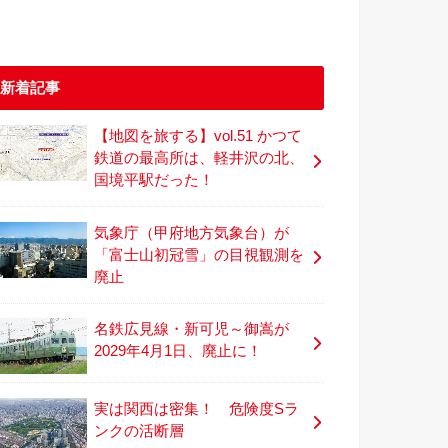
新着記事
【地図を旅する】vol.51 かつて
鉄道の最高所は、軽井沢の北、
国境平駅だった！
気象庁（甲府地方気象台）が
「富士山初冠雪」の目視観測を
廃止
名鉄広見線・新可児～御嵩が
2029年4月1日、廃止に！
実は関西は密集！ 危険度Sラ
ンクの活断層