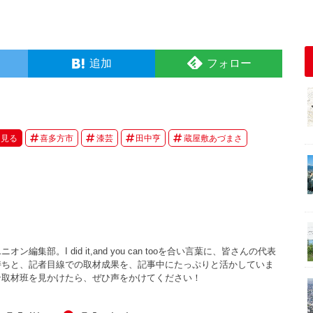
追加
フォロー
見る
喜多方市
漆芸
田中亨
蔵屋敷あづまさ
集部。I did it,and you can tooを合い言葉に、皆さんの代表
持ちと、記者目線での取材成果を、記事中にたっぷりと活かしていま
ン取材班を見かけたら、ぜひ声をかけてください！