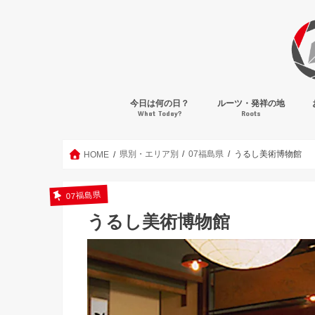
今日は何の日？
ルーツ・発祥の地
What Today?
Roots
県別・エリア別
07福島県
うるし美術博物館
HOME
07福島県
うるし美術博物館