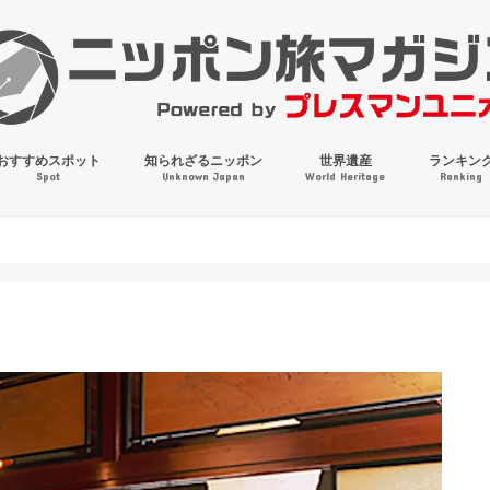
おすすめスポット
知られざるニッポン
世界遺産
ランキン
Spot
Unknown Japan
World Heritage
Ranking
穴場・奇観・珍百景
パワースポット
絶景
マンホールコレクション