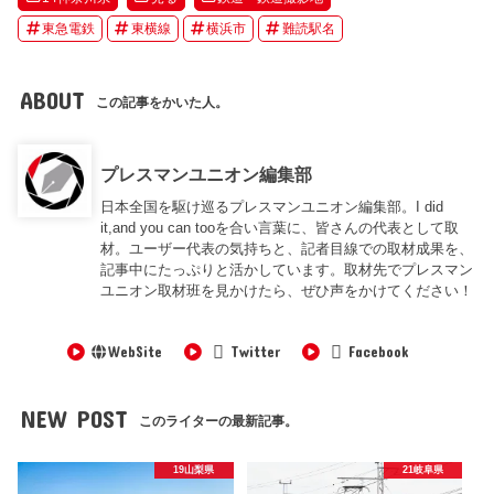
東急電鉄
東横線
横浜市
難読駅名
ABOUT
この記事をかいた人。
プレスマンユニオン編集部
日本全国を駆け巡るプレスマンユニオン編集部。I did
it,and you can tooを合い言葉に、皆さんの代表として取
材。ユーザー代表の気持ちと、記者目線での取材成果を、
記事中にたっぷりと活かしています。取材先でプレスマン
ユニオン取材班を見かけたら、ぜひ声をかけてください！
WebSite
Twitter
Facebook
NEW POST
このライターの最新記事。
19山梨県
21岐阜県