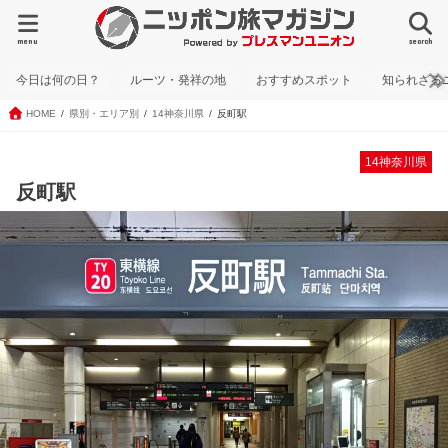
menu
search
今日は何の日？
ルーツ・発祥の地
おすすめスポット
知られざる
HOME
県別・エリア別
14神奈川県
反町駅
14神奈川県
反町駅