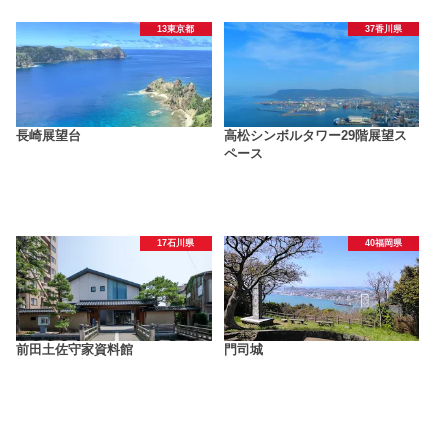
13東京都
37香川県
長崎展望台
高松シンボルタワー29階展望ス
ペース
17石川県
40福岡県
前田土佐守家資料館
門司城