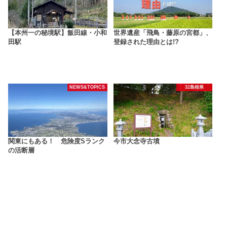
【本州一の秘境駅】飯田線・小和
世界遺産「飛鳥・藤原の宮都」、
田駅
登録された理由とは!?
NEWS&TOPICS
32島根県
関東にもある！ 危険度Sランク
今市大念寺古墳
の活断層