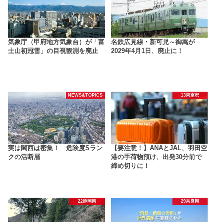
気象庁（甲府地方気象台）が「富
名鉄広見線・新可児～御嵩が
士山初冠雪」の目視観測を廃止
2029年4月1日、廃止に！
NEWS&TOPICS
13東京都
実は関西は密集！ 危険度Sラン
【要注意！】ANAとJAL、羽田空
クの活断層
港の手荷物預け、出発30分前で
締め切りに！
22静岡県
29奈良県