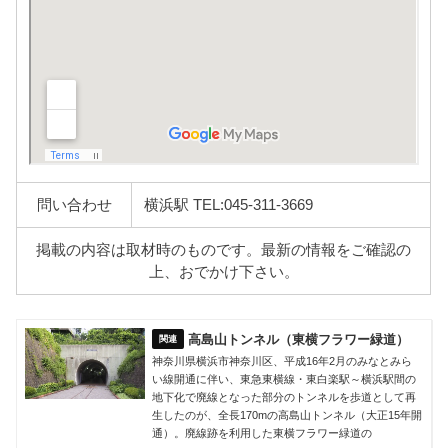
問い合わせ
横浜駅 TEL:045-311-3669
掲載の内容は取材時のものです。最新の情報をご確認の
上、おでかけ下さい。
高島山トンネル（東横フラワー緑道）
神奈川県横浜市神奈川区、平成16年2月のみなとみら
い線開通に伴い、東急東横線・東白楽駅～横浜駅間の
地下化で廃線となった部分のトンネルを歩道として再
生したのが、全長170mの高島山トンネル（大正15年開
通）。廃線跡を利用した東横フラワー緑道の