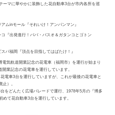
テーマに華やかに装飾した花自動車3台が市内各所を巡
アムinモール『それいけ！アンパンマン』
ンコ『出発進行！ババ・バスオ＆ガタンコとゴトン
ビスパ福岡『頂点を目指してはばたけ！』
福博電気軌道開業記念の花電車（福岡市）を運行が始まり
軌道開業記念の花電車を運行しています。
する花電車3台を運行していますが、これが最後の花電車と
の廃止）。
3台をどんたく広場パレードで運行、1978年5月の『博多
初めて花自動車3台を運行しています。