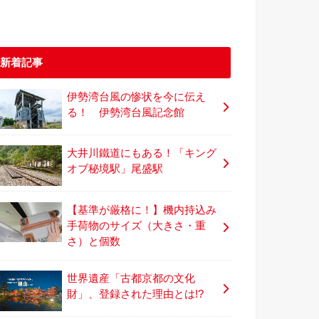
新着記事
伊勢湾台風の惨状を今に伝え
る！ 伊勢湾台風記念館
大井川鐵道にもある！「キング
オブ秘境駅」尾盛駅
【基準が厳格に！】機内持込み
手荷物のサイズ（大きさ・重
さ）と個数
世界遺産「古都京都の文化
財」、登録された理由とは!?