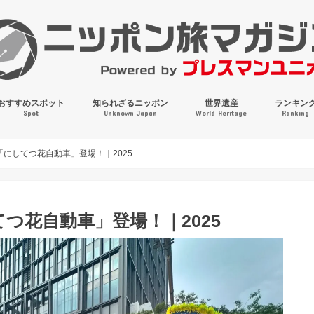
おすすめスポット
知られざるニッポン
世界遺産
ランキン
Spot
Unknown Japan
World Heritage
Ranking
穴場・奇観・珍百景
パワースポット
絶景
マンホールコレクション
にしてつ花自動車」登場！｜2025
つ花自動車」登場！｜2025