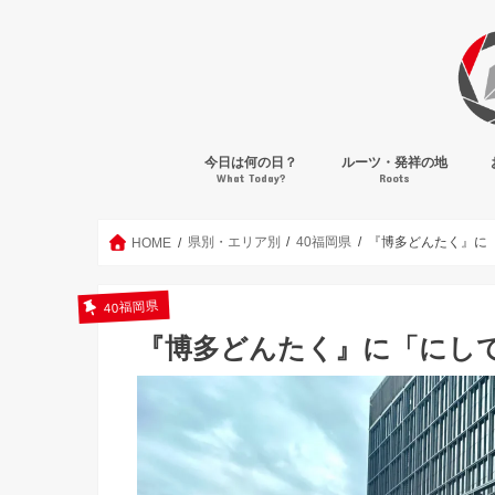
今日は何の日？
ルーツ・発祥の地
What Today?
Roots
県別・エリア別
40福岡県
『博多どんたく』に「
HOME
40福岡県
『博多どんたく』に「にして