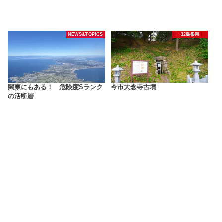
NEWS&TOPICS
32島根県
関東にもある！ 危険度Sランク
今市大念寺古墳
の活断層