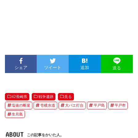
シェア
ツイート
追加
送る
42長崎県
戦争遺跡
見る
塩俵の断崖
壱岐水道
大バエ灯台
平戸島
平戸市
生月島
ABOUT
この記事をかいた人。