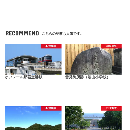
RECOMMEND
こちらの記事も人気です。
47沖縄県
28兵庫県
ゆいレール那覇空港駅
雪見御所跡（湊山小学校）
47沖縄県
01北海道