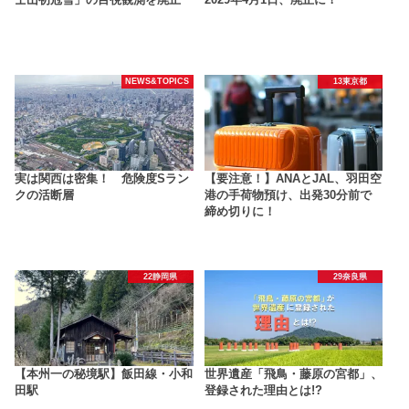
NEWS&TOPICS
13東京都
実は関西は密集！ 危険度Sラン
【要注意！】ANAとJAL、羽田空
クの活断層
港の手荷物預け、出発30分前で
締め切りに！
22静岡県
29奈良県
【本州一の秘境駅】飯田線・小和
世界遺産「飛鳥・藤原の宮都」、
田駅
登録された理由とは!?