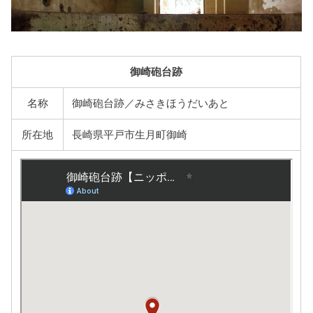
御崎砲台跡
名称
御崎砲台跡／みさきほうだいあと
所在地
長崎県平戸市生月町御崎