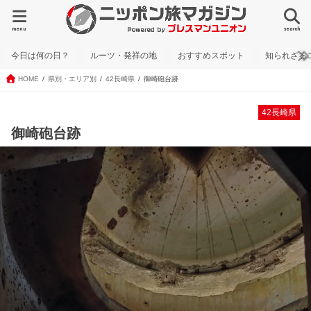
menu
search
今日は何の日？
ルーツ・発祥の地
おすすめスポット
知られざる
HOME
県別・エリア別
42長崎県
御崎砲台跡
42長崎県
御崎砲台跡