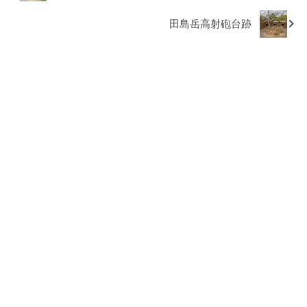
田島岳高射砲台跡