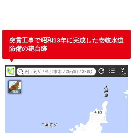
突貫工事で昭和13年に完成した
壱岐水道
防備の砲台跡