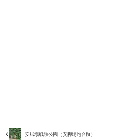
安脚場戦跡公園（安脚場砲台跡）