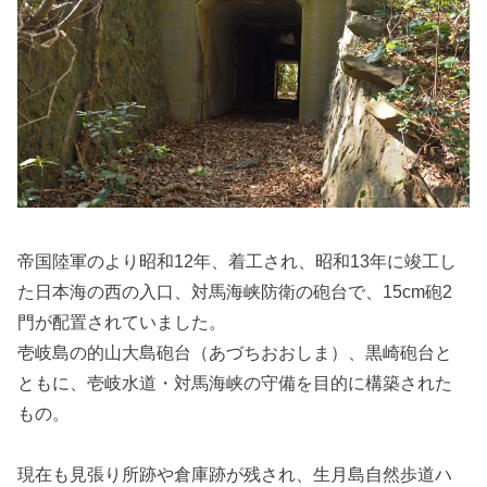
帝国陸軍のより昭和12年、着工され、昭和13年に竣工し
た日本海の西の入口、対馬海峡防衛の砲台で、15cm砲2
門が配置されていました。
壱岐島の的山大島砲台（あづちおおしま）、黒崎砲台と
ともに、壱岐水道・対馬海峡の守備を目的に構築された
もの。
現在も見張り所跡や倉庫跡が残され、生月島自然歩道ハ