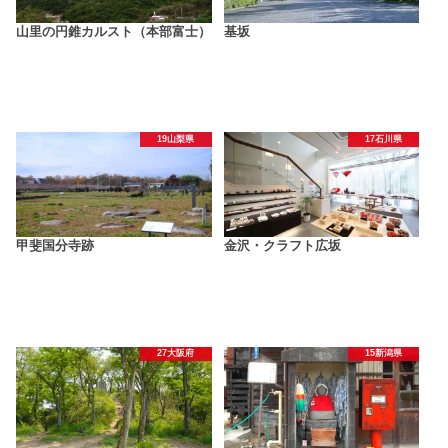
山里の円錐カルスト（本部富士）
基坂
19山梨県
17石川県
甲斐国分寺跡
金沢・クラフト広坂
27大阪府
15新潟県