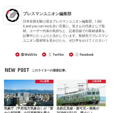
プレスマンユニオン編集部
日本全国を駆け巡るプレスマンユニオン編集部。I did
it,and you can tooを合い言葉に、皆さんの代表として取
材。ユーザー代表の気持ちと、記者目線での取材成果を、
記事中にたっぷりと活かしています。取材先でプレスマン
ユニオン取材班を見かけたら、ぜひ声をかけてください！
WebSite
Twitter
Facebook
NEW POST
このライターの最新記事。
19山梨県
21岐阜県
気象庁（甲府地方気象台）が「富
名鉄広見線・新可児～御嵩が
士山初冠雪」の目視観測を廃止
2029年4月1日、廃止に！