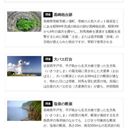
黒崎砲台跡
長崎県壱岐市郷ノ浦町、壱岐の人気スポット猿岩近く
にある昭和8年完成の砲台の跡が黒崎砲台跡。昭和3年
から6年の歳月を費やし、対馬海峡を通過する艦船を攻
撃するために戦艦「土佐」または巡洋戦艦「赤城」の
主砲が据えられた砲台ですが、実戦で使用される
大バエ灯台
佐賀県平戸市、平戸島から生月大橋で渡った生月島
（いきつきしま）の最北端に突き出した大婆鼻（おお
ばえ）。大バエ断崖といわれる90mほどの断崖が連な
り、晴れた日には壱岐、対馬を望む絶景の地。先端に
は白亜の大バエ灯台（大婆鼻灯台）が建ち、外部階段
塩俵の断崖
長崎県平戸市、平戸島から生月大橋で渡った生月島
（いきつきしま）の絶景の海岸。断崖が連続する生月
島西岸の海岸線のなかでも、とびきり印象的な断崖
が、塩俵の断崖。高さ20m、南北500mもの玄武岩の柱