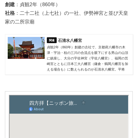
創建
：貞観2年（860年）
社格
：二十二社（上七社）の一社、伊勢神宮と並び天皇
家の二所宗廟
石清水八幡宮
貞観2年（860年）創建の古社で、京都府八幡市の木
津・宇治・桂の三川の合流点を眼下にする男山の山頂
に鎮座し、大分の宇佐神宮（宇佐八幡宮）、福岡の筥
崎宮とともに日本三大八幡宮（鎌倉・鶴岡八幡宮を加
える場合も）に数えられるのが石清水八幡宮。平将