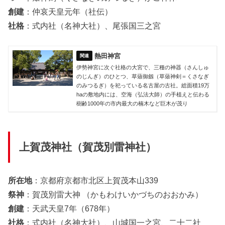
創建
：仲哀天皇元年（社伝）
社格
：式内社（名神大社）、尾張国三之宮
熱田神宮
伊勢神宮に次ぐ社格の大宮で、三種の神器（さんしゅ
のじんぎ）のひとつ、草薙御劔（草薙神剣＝くさなぎ
のみつるぎ）を祀っている名古屋の古社。総面積19万
haの敷地内には、空海（弘法大師）の手植えと伝わる
樹齢1000年の市内最大の楠木など巨木が茂り
上賀茂神社（賀茂別雷神社）
所在地
：京都府京都市北区上賀茂本山339
祭神
：賀茂別雷大神 （かもわけいかづちのおおかみ）
創建
：天武天皇7年（678年）
社格
：式内社（名神大社）、山城国一之宮、二十二社