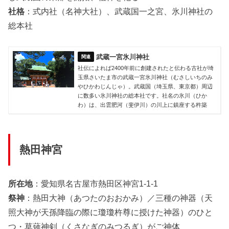
社格
：式内社（名神大社）、武蔵国一之宮、氷川神社の
総本社
武蔵一宮氷川神社
社伝によれば2400年前に創建されたと伝わる古社が埼
玉県さいたま市の武蔵一宮氷川神社（むさしいちのみ
やひかわじんじゃ）。武蔵国（埼玉県、東京都）周辺
に数多い氷川神社の総本社です。社名の氷川（ひか
わ）は、出雲肥河（斐伊川）の川上に鎮座する杵築
熱田神宮
所在地
：愛知県名古屋市熱田区神宮1-1-1
祭神
：熱田大神（あつたのおおかみ）／三種の神器（天
照大神が天孫降臨の際に瓊瓊杵尊に授けた神器）のひと
つ・草薙神剣（くさなぎのみつるぎ）がご神体