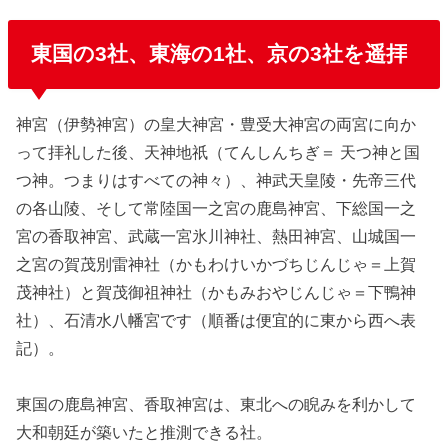
東国の3社、東海の1社、京の3社を遥拝
神宮（伊勢神宮）の皇大神宮・豊受大神宮の両宮に向か
って拝礼した後、天神地祇（てんしんちぎ＝ 天つ神と国
つ神。つまりはすべての神々）、神武天皇陵・先帝三代
の各山陵、そして常陸国一之宮の鹿島神宮、下総国一之
宮の香取神宮、武蔵一宮氷川神社、熱田神宮、山城国一
之宮の賀茂別雷神社（かもわけいかづちじんじゃ＝上賀
茂神社）と賀茂御祖神社（かもみおやじんじゃ＝下鴨神
社）、石清水八幡宮です（順番は便宜的に東から西へ表
記）。
東国の鹿島神宮、香取神宮は、東北への睨みを利かして
大和朝廷が築いたと推測できる社。