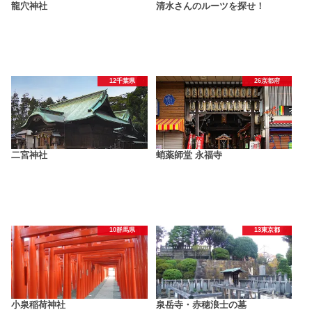
龍穴神社
清水さんのルーツを探せ！
12千葉県
26京都府
二宮神社
蛸薬師堂 永福寺
10群馬県
13東京都
小泉稲荷神社
泉岳寺・赤穂浪士の墓