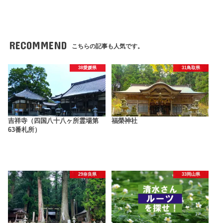
RECOMMEND
こちらの記事も人気です。
38愛媛県
31鳥取県
吉祥寺（四国八十八ヶ所霊場第
福榮神社
63番札所）
29奈良県
33岡山県