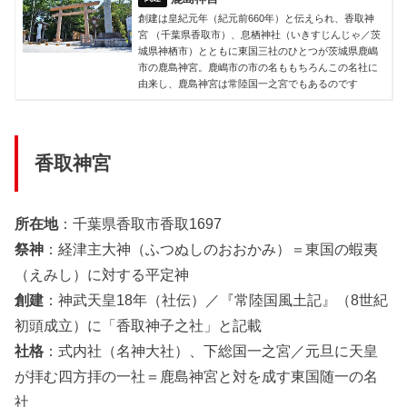
創建は皇紀元年（紀元前660年）と伝えられ、香取神
宮 （千葉県香取市）、息栖神社（いきすじんじゃ／茨
城県神栖市）とともに東国三社のひとつが茨城県鹿嶋
市の鹿島神宮。鹿嶋市の市の名ももちろんこの名社に
由来し、鹿島神宮は常陸国一之宮でもあるのです
香取神宮
所在地
：千葉県香取市香取1697
祭神
：経津主大神（ふつぬしのおおかみ）＝東国の蝦夷
（えみし）に対する平定神
創建
：神武天皇18年（社伝）／『常陸国風土記』（8世紀
初頭成立）に「香取神子之社」と記載
社格
：式内社（名神大社）、下総国一之宮／元旦に天皇
が拝む四方拝の一社＝鹿島神宮と対を成す東国随一の名
社