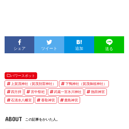
シェア
ツイート
追加
送る
パワースポット
上賀茂神社（賀茂別雷神社）
下鴨神社（賀茂御祖神社）
四方拝
宮中祭祀
武蔵一宮氷川神社
熱田神宮
石清水八幡宮
香取神宮
鹿島神宮
ABOUT
この記事をかいた人。