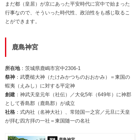
まだ都（皇居）が京にあった平安時代に宮中で始まった
行事なので、そういった時代性、政治性をも感じ取るこ
とができます。
鹿島神宮
所在地
：茨城県鹿嶋市宮中2306-1
祭神
：武甕槌大神（たけみかつちのおおかみ）＝東国の
蝦夷（えみし）に対する平定神
創建
：神武天皇元年（社伝）／大化5年（649年）に神郡
として香島郡（鹿島郡）が成立
社格
：式内社（名神大社）、常陸国一之宮／元旦に天皇
が拝む四方拝の一社＝東国随一の名社
鹿島神宮