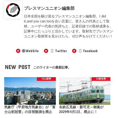
プレスマンユニオン編集部
日本全国を駆け巡るプレスマンユニオン編集部。I did
it,and you can tooを合い言葉に、皆さんの代表として取
材。ユーザー代表の気持ちと、記者目線での取材成果を、
記事中にたっぷりと活かしています。取材先でプレスマン
ユニオン取材班を見かけたら、ぜひ声をかけてください！
WebSite
Twitter
Facebook
NEW POST
このライターの最新記事。
19山梨県
21岐阜県
気象庁（甲府地方気象台）が「富
名鉄広見線・新可児～御嵩が
士山初冠雪」の目視観測を廃止
2029年4月1日、廃止に！