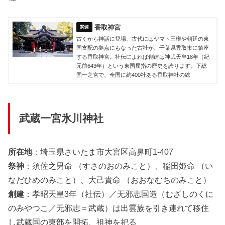
香取神宮
古くから神話に登場、古代にはヤマト王権や朝廷の東
国支配の拠点にもなった古社が、千葉県香取市に鎮座
する香取神宮。社伝によれば創建は神武天皇18年（紀
元前643年）という東国屈指の歴史を誇ります。下総
国一之宮で、全国に約400社ある香取神社の総
武蔵一宮氷川神社
所在地
：埼玉県さいたま市大宮区高鼻町1-407
祭神
：須佐之男命 （すさのおのみこと）、稲田姫命 （い
なだひめのみこと）、大己貴命 （おおなむちのみこと）
創建
：孝昭天皇3年（社伝）／无邪志国造（むざしのくに
のみやつこ／无邪志＝武蔵）は出雲族を引き連れて移住
し武蔵国の東部を開拓、祖神を祀る