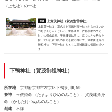
（上七社）の一社
上賀茂神社（賀茂別雷神社）
上賀茂神社は、正式名を賀茂別雷神社（かもわけいか
づちじんじゃ）といい、世界遺産「古都京都の文化
財」の構成資産。平安遷都以前に、京で大きな勢力を
持っていた賀茂氏の祖先を祀る神社で、遷都後は賀茂
御祖神社（下鴨神社）とともに王城鎮護の役割を担い
ま
下鴨神社（賀茂御祖神社）
所在地
：京都府京都市左京区下鴨泉川町59
祭神
：玉依姫命 （たまよりひめのみこと）、賀茂建角身
命 （かもたけつぬみのみこと）
創建
：不詳