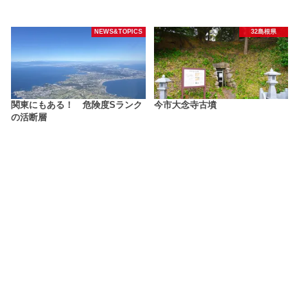
NEWS&TOPICS
32島根県
関東にもある！ 危険度Sランク
今市大念寺古墳
の活断層