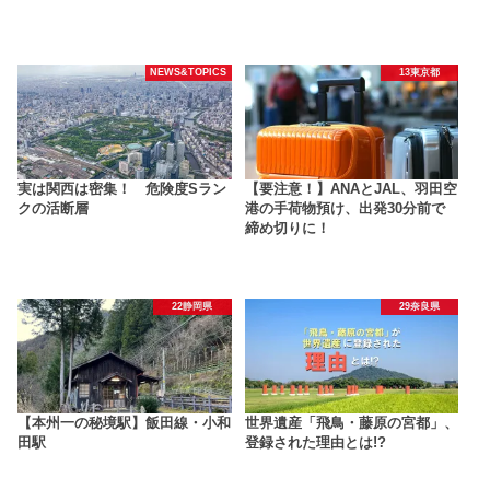
NEWS&TOPICS
13東京都
実は関西は密集！ 危険度Sラン
【要注意！】ANAとJAL、羽田空
クの活断層
港の手荷物預け、出発30分前で
締め切りに！
22静岡県
29奈良県
【本州一の秘境駅】飯田線・小和
世界遺産「飛鳥・藤原の宮都」、
田駅
登録された理由とは!?