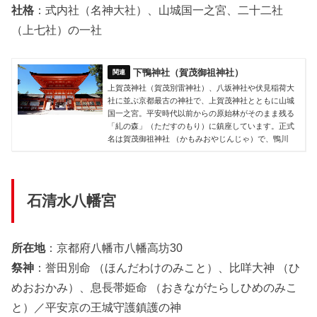
社格
：式内社（名神大社）、山城国一之宮、二十二社
（上七社）の一社
下鴨神社（賀茂御祖神社）
上賀茂神社（賀茂別雷神社）、八坂神社や伏見稲荷大
社に並ぶ京都最古の神社で、上賀茂神社とともに山城
国一之宮。平安時代以前からの原始林がそのまま残る
「糺の森」（ただすのもり）に鎮座しています。正式
名は賀茂御祖神社 （かもみおやじんじゃ）で、鴨川
石清水八幡宮
所在地
：京都府八幡市八幡高坊30
祭神
：誉田別命 （ほんだわけのみこと）、比咩大神 （ひ
めおおかみ）、息長帯姫命 （おきながたらしひめのみこ
と）／平安京の王城守護鎮護の神