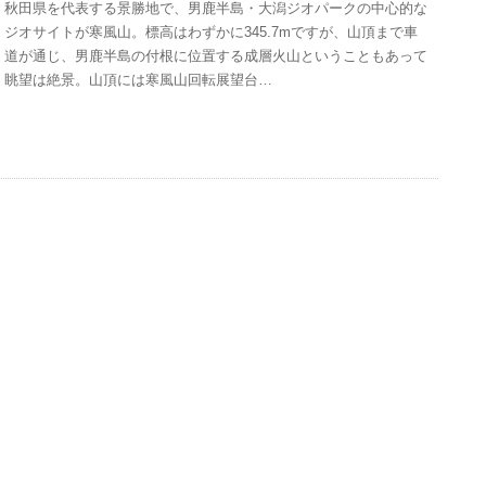
秋田県を代表する景勝地で、男鹿半島・大潟ジオパークの中心的な
ジオサイトが寒風山。標高はわずかに345.7mですが、山頂まで車
道が通じ、男鹿半島の付根に位置する成層火山ということもあって
眺望は絶景。山頂には寒風山回転展望台…