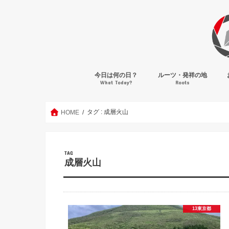
今日は何の日？
ルーツ・発祥の地
What Today?
Roots
タグ : 成層火山
HOME
TAG
成層火山
13東京都