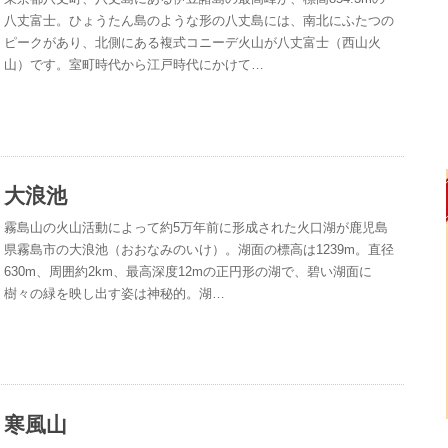
八丈富士。ひょうたん島のような形の八丈島には、南北にふたつの
ピークがあり、北側にある複式コニーデ火山が八丈富士（西山火
山）です。室町時代から江戸時代にかけて…
大浪池
霧島山の火山活動によって約5万年前に形成された火口湖が鹿児島
県霧島市の大浪池（おおなみのいけ）。湖面の標高は1239m。直径
630m、周囲約2km、最高深度12mの正円形の湖で、碧い湖面に
樹々の緑を映し出す姿は神秘的。湖…
寒風山