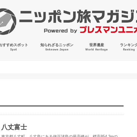
おすすめスポット
知られざるニッポン
世界遺産
ランキン
Spot
Unknown Japan
World Heritage
Ranking
穴場・奇観・珍百景
パワースポット
絶景
マンホールコレクション
八丈富士
東京都八丈町、八丈島にある伊豆諸島の最高峰が、標高854.3mの