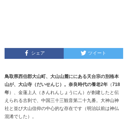
シェア
ツイート
鳥取県西伯郡大山町、大山山麓ににある天台宗の別格本
山が、大山寺（だいせんじ）。奈良時代の
養老2年
（
718
年
）、金蓮上人（きんれんしょうにん）が創建したと伝
えられる古刹で、中国三十三観音第二十九番。大神山神
社と並び大山信仰の中心的な存在です（明治以前は神仏
混淆でした）。