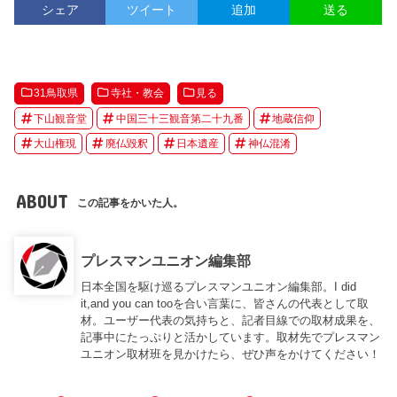
シェア
ツイート
追加
送る
31鳥取県
寺社・教会
見る
下山観音堂
中国三十三観音第二十九番
地蔵信仰
大山権現
廃仏毀釈
日本遺産
神仏混淆
ABOUT
この記事をかいた人。
プレスマンユニオン編集部
日本全国を駆け巡るプレスマンユニオン編集部。I did
it,and you can tooを合い言葉に、皆さんの代表として取
材。ユーザー代表の気持ちと、記者目線での取材成果を、
記事中にたっぷりと活かしています。取材先でプレスマン
ユニオン取材班を見かけたら、ぜひ声をかけてください！