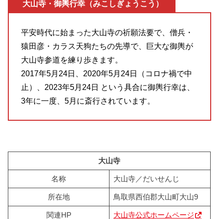
大山寺・御輿行幸（みこしぎょうこう）
平安時代に始まった大山寺の祈願法要で、僧兵・
猿田彦・カラス天狗たちの先導で、巨大な御輿が
大山寺参道を練り歩きます。
2017年5月24日、2020年5月24日（コロナ禍で中
止）、2023年5月24日 という具合に御輿行幸は、
3年に一度、5月に斎行されています。
大山寺
名称
大山寺／だいせんじ
所在地
鳥取県西伯郡大山町大山9
関連HP
大山寺公式ホームページ