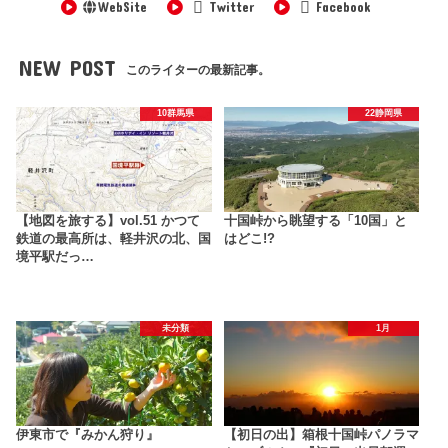
WebSite
Twitter
Facebook
NEW POST
このライターの最新記事。
10群馬県
22静岡県
【地図を旅する】vol.51 かつて
十国峠から眺望する「10国」と
鉄道の最高所は、軽井沢の北、国
はどこ!?
境平駅だっ…
未分類
1月
伊東市で『みかん狩り』
【初日の出】箱根十国峠パノラマ