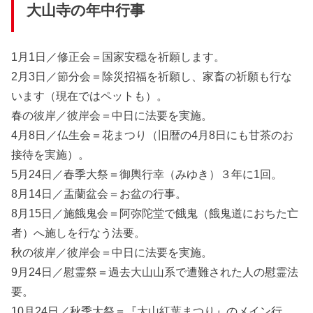
大山寺の年中行事
1月1日／修正会＝国家安穏を祈願します。
2月3日／節分会＝除災招福を祈願し、家畜の祈願も行な
います（現在ではペットも）。
春の彼岸／彼岸会＝中日に法要を実施。
4月8日／仏生会＝花まつり（旧暦の4月8日にも甘茶のお
接待を実施）。
5月24日／春季大祭＝御輿行幸（みゆき）３年に1回。
8月14日／盂蘭盆会＝お盆の行事。
8月15日／施餓鬼会＝阿弥陀堂で餓鬼（餓鬼道におちた亡
者）へ施しを行なう法要。
秋の彼岸／彼岸会＝中日に法要を実施。
9月24日／慰霊祭＝過去大山山系で遭難された人の慰霊法
要。
10月24日／秋季大祭＝『大山紅葉まつり』のメイン行