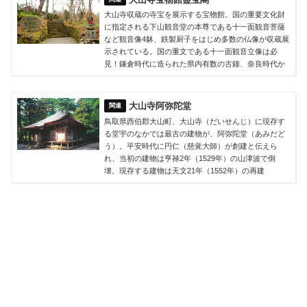
大山寺収蔵の寺宝を展示する宝物館。国の重要文化財
に指定される下山観音堂の本尊である十一面観音菩薩
など観音像4躰、鉄製厨子をはじめ多数の仏像が収蔵展
示されている。国の重文である十一面観音立像は必
見！鎌倉時代に造られた県内有数の古鐘、奈良時代か
大山寺阿弥陀堂
鳥取県西伯郡大山町、大山寺（だいせんじ）に現存す
る堂宇のなかでは最古の建物が、阿弥陀堂（あみだど
う）。平安時代に円仁（慈覚大師）が創建と伝えら
れ、当初の建物は亨禄2年（1529年）の山津波で倒
壊。現存する建物は天文21年（1552年）の再建