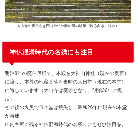
大山寺の後ろ向き門（神仏分離の際の移築で後ろ向きに設置）
神仏混淆時代の名残にも注目
明治8年の廃仏毀釈で、本殿を大神山神社（現在の奥宮）
に譲り、本尊の地蔵菩薩を当時の大日堂（現在の本堂）
に遷しています（大山寺は廃寺となり、明治36年に復
活）。
その後の火災で仮本堂は焼失し、昭和26年に現在の本堂
が再建。
山内各所に残る神仏混淆時代の名残りにもぜひ注目を。