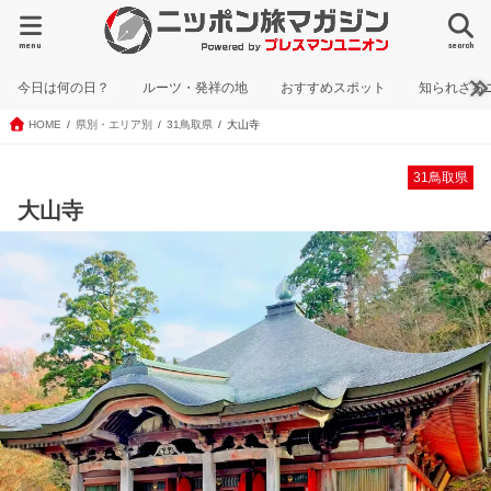
menu
search
今日は何の日？
ルーツ・発祥の地
おすすめスポット
知られざる
HOME
県別・エリア別
31鳥取県
大山寺
31鳥取県
大山寺