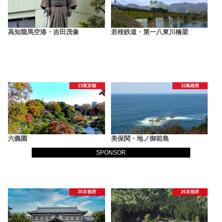
高知龍馬空港・吉田茂像
若桜鉄道・第一八東川橋梁
13東京都
32島根県
六義園
美保関・地ノ御前島
SPONSOR
26京都府
26京都府