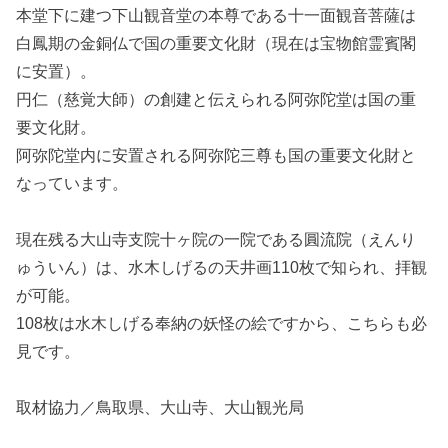
本堂下に建つ下山観音堂の本尊である十一面観音菩薩は
白鳳期の金銅仏で国の重要文化財（現在は宝物館霊賓閣
に安置）。
円仁（慈覚大師）の創建と伝えられる阿弥陀堂は国の重
要文化財。
阿弥陀堂内に安置される阿弥陀三尊も国の重要文化財と
なっています。
現在残る大山寺支院十ヶ院の一院である圓流院（えんり
ゅういん）は、水木しげるの天井画110枚で知られ、拝観
が可能。
108枚は水木しげる奉納の妖怪の絵ですから、こちらも必
見です。
取材協力／鳥取県、大山寺、大山観光局