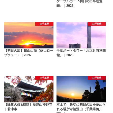
ケーブルカー『初日の出早朝運
転』｜2026
12千葉県
12千葉県
【初日の出】鋸山山頂（鋸山ロー
千葉ポートタワー「お正月特別開
プウェー）｜2026
館」｜2026
12千葉県
12千葉県
【除夜の鐘&初詣】鹿野山神野寺
本土で、最初に初日の出を眺めら
｜君津市
れる場所が清澄山（千葉県鴨川