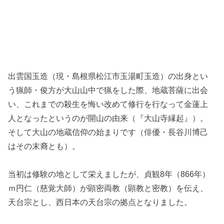
大山寺本堂
出雲国玉造（現・島根県松江市玉湯町玉造）の出身とい
う猟師・俊方が大山山中で猟をした際、地蔵菩薩に出会
い、これまでの殺生を悔い改めて修行を行なって金蓮上
人となったというのが開山の由来（『大山寺縁起』）。
そして大山の地蔵信仰の始まりです（俳優・長谷川博己
はその末裔とも）。
当初は修験の地として栄えましたが、貞観8年（866年）
ｍ円仁（慈覚大師）が顕密両教（顕教と密教）を伝え、
天台宗とし、西日本の天台宗の拠点となりました。