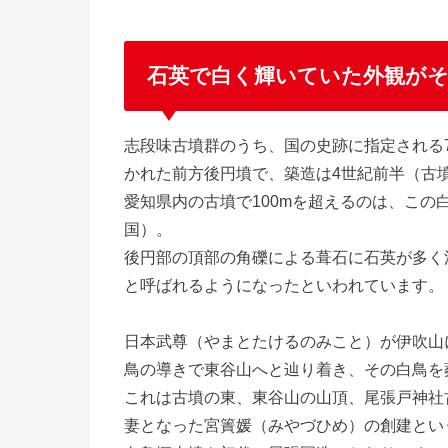
石英で白く輝いていた外観が
志段味古墳群のうち、国の史跡に指定される
かれた前方後円墳で、築造は4世紀前半（古
愛知県内の古墳で100mを超えるのは、この
国）。
後円部の頂部の角礫による葺石に石英が多く
と呼ばれるようになったといわれています。
日本武尊（やまとたけるのみこと）が伊吹山
鳥の導きで東谷山へと辿り着き、その白鳥を
これは古墳の東、東谷山の山頂、尾張戸神社
妻となった宮簀媛（みやづひめ）の創建とい