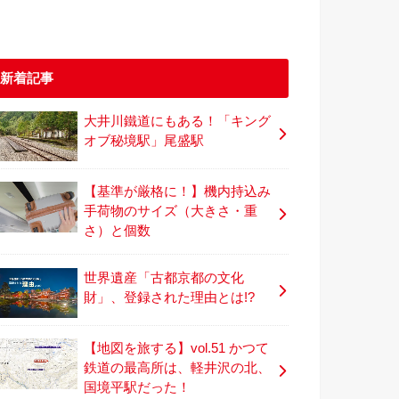
新着記事
大井川鐵道にもある！「キング
オブ秘境駅」尾盛駅
【基準が厳格に！】機内持込み
手荷物のサイズ（大きさ・重
さ）と個数
世界遺産「古都京都の文化
財」、登録された理由とは!?
【地図を旅する】vol.51 かつて
鉄道の最高所は、軽井沢の北、
国境平駅だった！