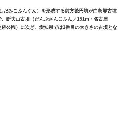
しだみこふんぐん）を形成する前方後円墳が白鳥塚古墳
で、断夫山古墳（だんぷさんこふん／151m・名古屋
史跡公園）に次ぎ、愛知県では3番目の大きさの古墳とな