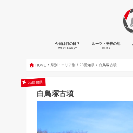
今日は何の日？
ルーツ・発祥の地
What Today?
Roots
県別・エリア別
23愛知県
白鳥塚古墳
HOME
23愛知県
白鳥塚古墳