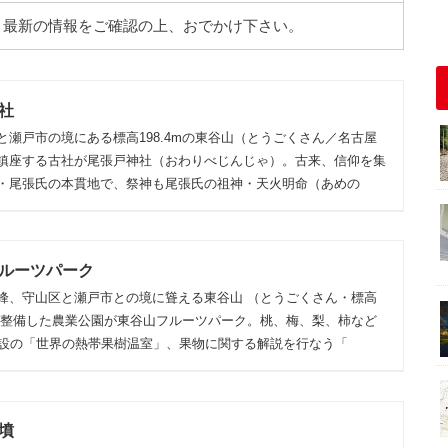
。最新の情報をご確認の上、おでかけ下さい。
社
瀬戸市の境にある標高198.4mの東谷山（とうごくさん／名古屋
鎮座する古社が尾張戸神社（おわりべじんじゃ）。古来、信仰を集
・尾張氏の本貫地で、祭神も尾張氏の祖神・天火明命（あめの
ルーツパーク
峰、守山区と瀬戸市との境に聳える東谷山 （とうごくさん・標高
帯を整備した農業公園が東谷山フルーツパーク。桃、梅、梨、柿など
施設の「世界の熱帯果樹温室」、果物に関する解説を行なう「
墳