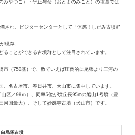
のみやつこ）・乎止与命（おとよのみこと）の墳墓では
整備され、ビジターセンターとして「体感！しだみ古墳群
基が現存。
どることができる古墳群として注目されています。
橋市（750基）で、数でいえば圧倒的に尾張より三河の
国、名古屋市、春日井市、犬山市に集中しています。
山区／98ｍ）、同率5位が墳丘長95mの船山1号墳（豊
三河国最大）、そして妙感寺古墳（犬山市）です。
白鳥塚古墳