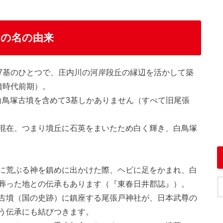
その名の由来
7基のひとつで、庄内川の河岸段丘の縁辺を活かして築
墳時代前期）。
白鳥塚古墳を含めて3基しかありません（すべて旧尾張
混在、つまり墳丘に石英をまいたため白く輝き、白鳥塚
に荒ぶる神を鎮めに出かけた際、ヘビに足をかまれ、白
葬った地との伝承もあります（『東春日井郡誌』）。
古墳（国の史跡）に鎮座する尾張戸神社が、日本武尊の
う伝承にも結びつきます。