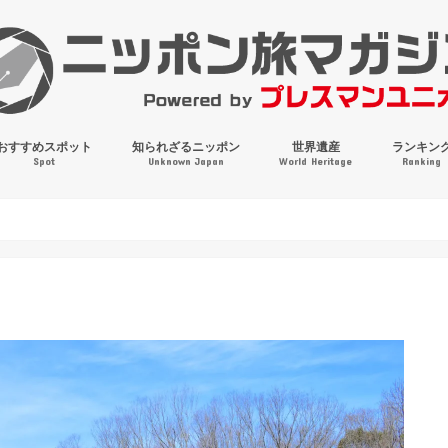
おすすめスポット
知られざるニッポン
世界遺産
ランキン
Spot
Unknown Japan
World Heritage
Ranking
穴場・奇観・珍百景
パワースポット
絶景
マンホールコレクション