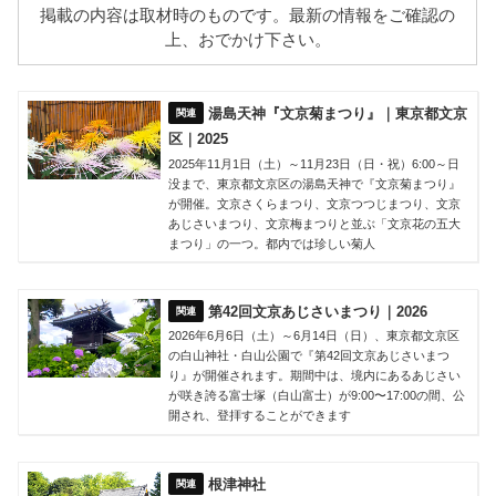
掲載の内容は取材時のものです。最新の情報をご確認の
上、おでかけ下さい。
湯島天神『文京菊まつり』｜東京都文京
区｜2025
2025年11月1日（土）～11月23日（日・祝）6:00～日
没まで、東京都文京区の湯島天神で『文京菊まつり』
が開催。文京さくらまつり、文京つつじまつり、文京
あじさいまつり、文京梅まつりと並ぶ「文京花の五大
まつり」の一つ。都内では珍しい菊人
第42回文京あじさいまつり｜2026
2026年6月6日（土）～6月14日（日）、東京都文京区
の白山神社・白山公園で『第42回文京あじさいまつ
り』が開催されます。期間中は、境内にあるあじさい
が咲き誇る富士塚（白山富士）が9:00〜17:00の間、公
開され、登拝することができます
根津神社