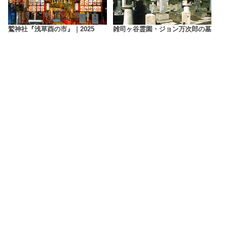
鷲神社『浅草酉の市』｜2025
雑司ヶ谷霊園・ジョン万次郎の墓