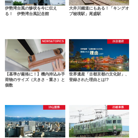
伊勢湾台風の惨状を今に伝え
大井川鐵道にもある！「キングオ
る！ 伊勢湾台風記念館
ブ秘境駅」尾盛駅
NEWS&TOPICS
26京都府
【基準が厳格に！】機内持込み手
世界遺産「古都京都の文化財」、
荷物のサイズ（大きさ・重さ）と
登録された理由とは!?
個数
19山梨県
21岐阜県