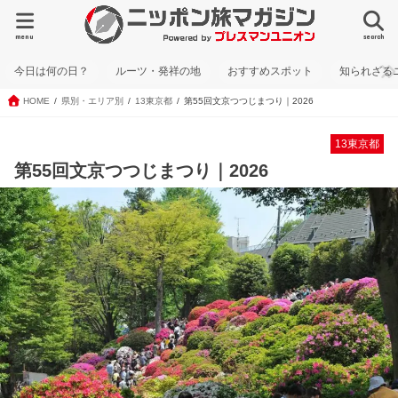
menu
search
今日は何の日？
ルーツ・発祥の地
おすすめスポット
知られざる
HOME
県別・エリア別
13東京都
第55回文京つつじまつり｜2026
13東京都
第55回文京つつじまつり｜2026