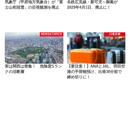
気象庁（甲府地方気象台）が「富
名鉄広見線・新可児～御嵩が
士山初冠雪」の目視観測を廃止
2029年4月1日、廃止に！
NEWS&TOPICS
13東京都
実は関西は密集！ 危険度Sラン
【要注意！】ANAとJAL、羽田空
クの活断層
港の手荷物預け、出発30分前で
締め切りに！