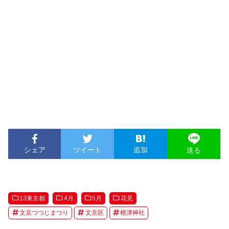
シェア
ツイート
追加
送る
13東京都
4月
5月
花見
文京つつじまつり
文京区
根津神社