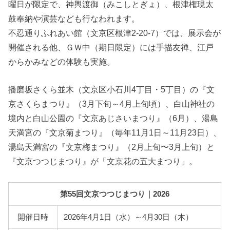
曜日が限定で、神輿渡御（みこしとぎょ）、根津権現太
鼓奉納や演芸なども行なわれます。
不忍通りふれあい館（文京区根津2-20-7）では、展示会が
開催される他、ＧＷ中（期日限定）には手描友禅、江戸
からかみなどの体験も実施。
播磨坂さくら並木（文京区小石川4丁目・5丁目）の『文
京さくらまつり』（3月下旬～4月上旬頃）、白山神社の
境内と白山公園の『文京あじさいまつり』（6月）、湯島
天満宮の『文京菊まつり』（毎年11月1日～11月23日）、
湯島天満宮の『文京梅まつり』（2月上旬〜3月上旬）と
『文京つつじまつり』が「文京花の五大まつり」。
第55回文京つつじまつり｜2026
開催日時
2026年4月1日（水）～4月30日（木）