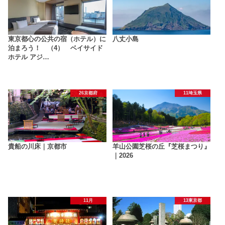
東京都心の公共の宿（ホテル）に
八丈小島
泊まろう！ （4） ベイサイド
ホテル アジ…
26京都府
11埼玉県
貴船の川床｜京都市
羊山公園芝桜の丘『芝桜まつり』
｜2026
11月
13東京都