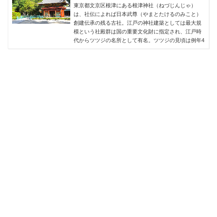
東京都文京区根津にある根津神社（ねづじんじゃ）
は、社伝によれば日本武尊（やまとたけるのみこと）
創建伝承の残る古社。江戸の神社建築としては最大規
模という社殿群は国の重要文化財に指定され、江戸時
代からツツジの名所として有名。ツツジの見頃は例年4