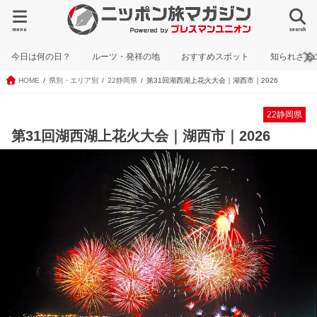
menu
search
今日は何の日？
ルーツ・発祥の地
おすすめスポット
知られざる
HOME
県別・エリア別
22静岡県
第31回湖西湖上花火大会｜湖西市｜2026
22静岡県
第31回湖西湖上花火大会｜湖西市｜2026