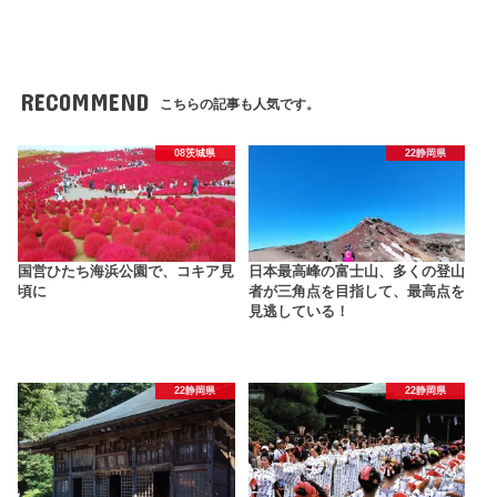
RECOMMEND
こちらの記事も人気です。
08茨城県
22静岡県
国営ひたち海浜公園で、コキア見
日本最高峰の富士山、多くの登山
頃に
者が三角点を目指して、最高点を
見逃している！
22静岡県
22静岡県