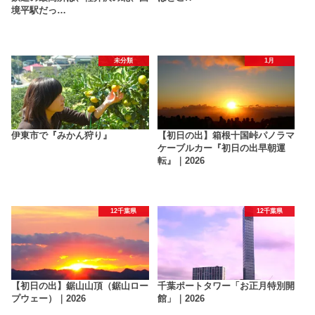
境平駅だっ…
未分類
1月
伊東市で『みかん狩り』
【初日の出】箱根十国峠パノラマ
ケーブルカー『初日の出早朝運
転』｜2026
12千葉県
12千葉県
【初日の出】鋸山山頂（鋸山ロー
千葉ポートタワー「お正月特別開
プウェー）｜2026
館」｜2026