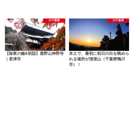
12千葉県
12千葉県
【除夜の鐘&初詣】鹿野山神野寺
本土で、最初に初日の出を眺めら
｜君津市
れる場所が清澄山（千葉県鴨川
市）！