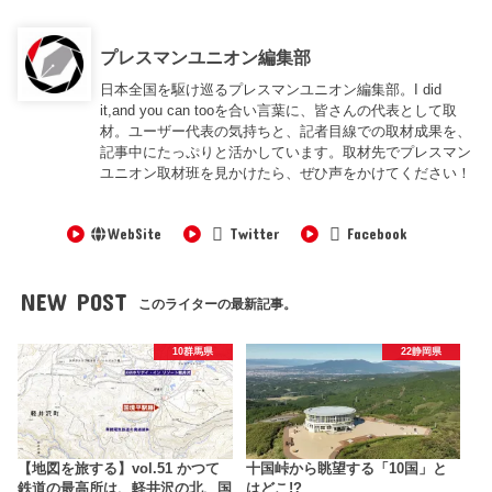
プレスマンユニオン編集部
日本全国を駆け巡るプレスマンユニオン編集部。I did
it,and you can tooを合い言葉に、皆さんの代表として取
材。ユーザー代表の気持ちと、記者目線での取材成果を、
記事中にたっぷりと活かしています。取材先でプレスマン
ユニオン取材班を見かけたら、ぜひ声をかけてください！
WebSite
Twitter
Facebook
NEW POST
このライターの最新記事。
10群馬県
22静岡県
【地図を旅する】vol.51 かつて
十国峠から眺望する「10国」と
鉄道の最高所は、軽井沢の北、国
はどこ!?