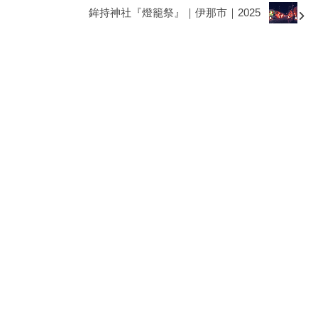
鉾持神社『燈籠祭』｜伊那市｜2025