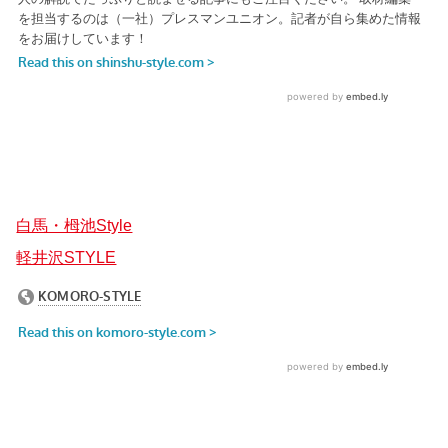
白馬・栂池Style
軽井沢STYLE