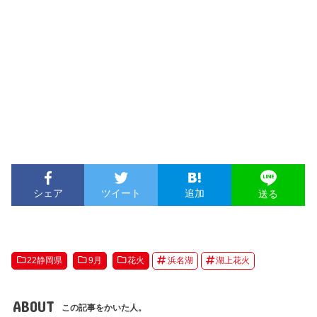
シェア
ツイート
追加
送る
22静岡県
9月
花火
浜名湖
湖上花火
ABOUT
この記事をかいた人。