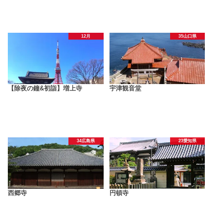
12月
35山口県
【除夜の鐘&初詣】増上寺
宇津観音堂
34広島県
23愛知県
西郷寺
円頓寺