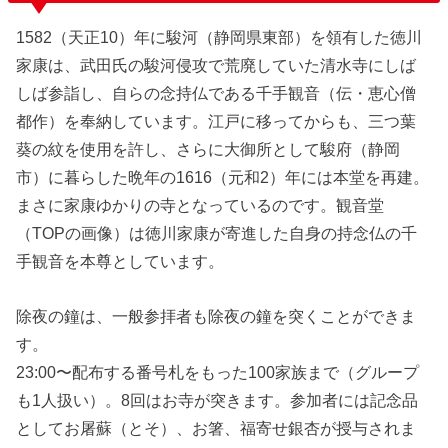
1582（天正10）年に駿河（静岡県東部）を領有した徳川
家康は、武田氏の駿河侵攻で荒廃していた清水寺にしば
しば参詣し、自らの念持仏である千手観音（伝・恵心僧
都作）を奉納しています。江戸に移ってからも、三つ葉
葵の紋を使用を許し、さらに大御所として駿府（静岡
市）に暮らした晩年の1616（元和2）年には本堂を再建。
まさに家康ゆかりの寺となっているのです。観音堂
（TOPの画像）は徳川家康が寄進した自身の持念仏の千
手観音を本尊としています。
除夜の鐘は、一般参拝者も除夜の鐘を突くことができま
す。
23:00〜配布する番号札をもった100家族まで（グループ
も1人扱い）。8回はお寺が突きます。参加者には記念品
としてお屠蘇（とそ）、お箸、福寄せ銀杏が授与されま