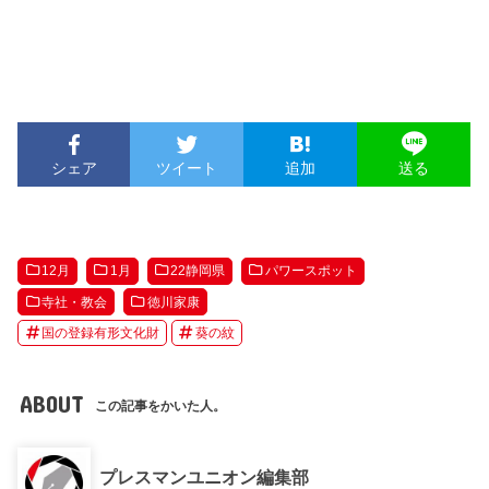
シェア
ツイート
追加
送る
12月
1月
22静岡県
パワースポット
寺社・教会
徳川家康
国の登録有形文化財
葵の紋
ABOUT
この記事をかいた人。
プレスマンユニオン編集部