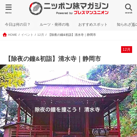
menu
search
今日は何の日？
ルーツ・発祥の地
おすすめスポット
知られざる
HOME
イベント
12月
【除夜の鐘&初詣】清水寺｜静岡市
12月
【除夜の鐘&初詣】清水寺｜静岡市