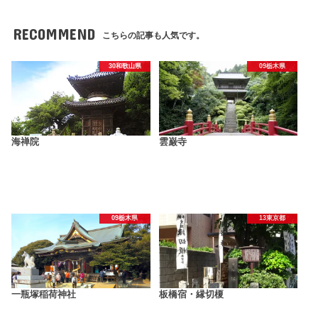
RECOMMEND
こちらの記事も人気です。
30和歌山県
09栃木県
海禅院
雲巌寺
09栃木県
13東京都
一瓶塚稲荷神社
板橋宿・縁切榎