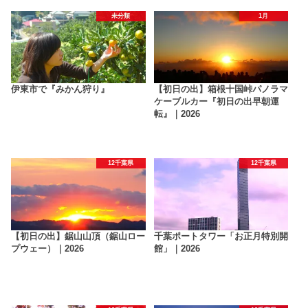
未分類
1月
伊東市で『みかん狩り』
【初日の出】箱根十国峠パノラマ
ケーブルカー『初日の出早朝運
転』｜2026
12千葉県
12千葉県
【初日の出】鋸山山頂（鋸山ロー
千葉ポートタワー「お正月特別開
プウェー）｜2026
館」｜2026