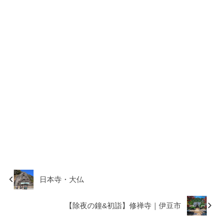
日本寺・大仏
【除夜の鐘&初詣】修禅寺｜伊豆市