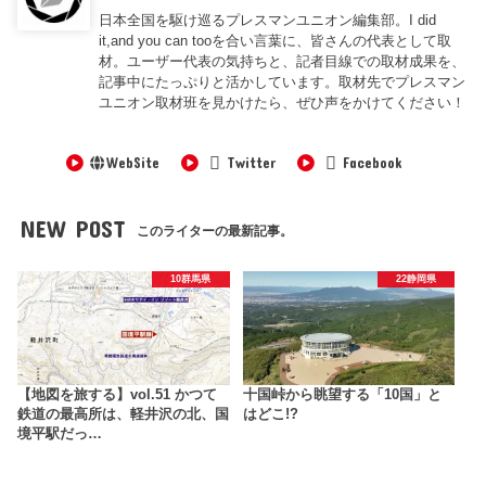
日本全国を駆け巡るプレスマンユニオン編集部。I did
it,and you can tooを合い言葉に、皆さんの代表として取
材。ユーザー代表の気持ちと、記者目線での取材成果を、
記事中にたっぷりと活かしています。取材先でプレスマン
ユニオン取材班を見かけたら、ぜひ声をかけてください！
WebSite
Twitter
Facebook
NEW POST
このライターの最新記事。
10群馬県
22静岡県
【地図を旅する】vol.51 かつて
十国峠から眺望する「10国」と
鉄道の最高所は、軽井沢の北、国
はどこ!?
境平駅だっ…