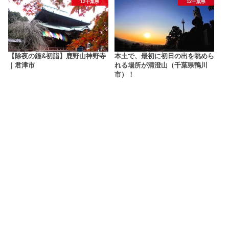
12千葉県
12千葉県
【除夜の鐘&初詣】鹿野山神野寺
本土で、最初に初日の出を眺めら
｜君津市
れる場所が清澄山（千葉県鴨川
市）！