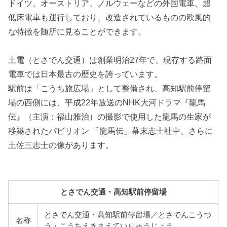
ドイツ、オーストリア、ノルウェーなどの外国電車、超
低床電車も運行しており、改造されているものの欧風的
な特徴を随所に見ることができます。
土電（とさでん交通）は創業明治27年で、現存する路面
電車では日本最古の歴史を誇っています。
駅前は「こうち旅広場」として整備され、高知駅前停留
場の西側には、平成22年放送のNHK大河ドラマ『龍馬
伝』（主演：福山雅治）の撮影で使用した龍馬の生家が
移築されたパビリオン 「龍馬伝」幕末志士社中、さらに
土佐三志士の像があります。
とさでん交通・高知駅前停留場
とさでん交通・高知駅前停留場／とさでんこうつ
名称
う・こうちえきまえていりゅうじょう