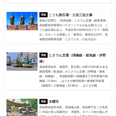
こうち旅広場・土佐三志士像
高知の玄関口、JR高知駅。とさでん交通（路面電車）
高知駅前停留場やバスターミナルのある南口には、こ
うち旅広場があり、平成22年のNHK大河ドラマ『龍馬
伝』のセットを移築した「龍馬伝」幕末志士社中、高
知観光情報発信館「とさてらす」があるほか、
とさでん交通（桟橋線・後免線・伊野
線）
高知県高知市、南国市、吾川郡いの町の2市1町を走る
路面電車（軌道線）がとさでん交通（伊野線・後免
線・桟橋線）。高知駅前駅〜桟橋通五丁目停留場の桟
橋線（3.2km）、はりまや橋停留場〜後免町停留場
（南国市）の後免線（10.9km）、はりまや橋
木曜市
高知県高知市本町、高知城の南、高知県庁近くの市道
に70店が並ぶ街路市が、木曜市。オフィス街の真ん中