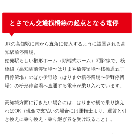
とさでん交通桟橋線の起点となる電停
JRの高知駅に南から直角に侵入するように設置される高
知駅前停留場。
始発駅らしい櫛形ホーム（頭端式ホーム）3面2線で、桟
橋線（高知駅前停留場〜はりまや橋停留場〜桟橋通五丁
目停留場）のほか伊野線（はりまや橋停留場〜伊野停留
場）の枡形停留場へ直通する電車が乗り入れています。
高知城方面に行きたい場合には、はりまや橋で乗り換え
ればOK（現金で支払いの場合には運転士より、運賃と引
き換えに乗り換え・乗り継ぎ券を受け取ること）。