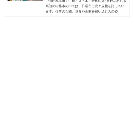
で開かれる市で、日・火・木・金曜の週4日行なわれる
高知の街路市の中では、日曜市に次ぐ規模を誇ってい
ます。仕事の合間、昼食や食材を買い込む人の姿