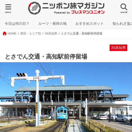
menu
search
今日は何の日？
ルーツ・発祥の地
おすすめスポット
知られざる
HOME
県別・エリア別
39高知県
とさでん交通・高知駅前停留場
39高知県
とさでん交通・高知駅前停留場