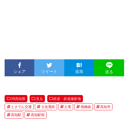
シェア
ツイート
追加
送る
39高知県
見る
鉄道・鉄道撮影地
とさでん交通
土佐電鉄
土電
桟橋線
高知市
高知駅
高知駅前