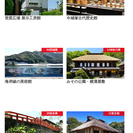
登窯広場 展示工房館
今城塚古代歴史館
04宮城県
14神奈川県
海岸線の美術館
みその公園・横溝屋敷
29奈良県
13東京都