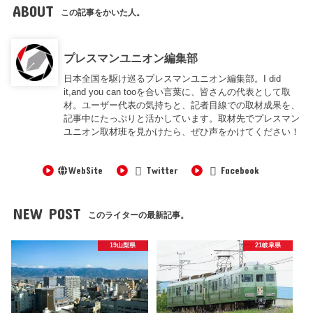
ABOUT
この記事をかいた人。
プレスマンユニオン編集部
日本全国を駆け巡るプレスマンユニオン編集部。I did
it,and you can tooを合い言葉に、皆さんの代表として取
材。ユーザー代表の気持ちと、記者目線での取材成果を、
記事中にたっぷりと活かしています。取材先でプレスマン
ユニオン取材班を見かけたら、ぜひ声をかけてください！
WebSite
Twitter
Facebook
NEW POST
このライターの最新記事。
19山梨県
21岐阜県