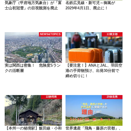
気象庁（甲府地方気象台）が「富
名鉄広見線・新可児～御嵩が
士山初冠雪」の目視観測を廃止
2029年4月1日、廃止に！
NEWS&TOPICS
13東京都
実は関西は密集！ 危険度Sラン
【要注意！】ANAとJAL、羽田空
クの活断層
港の手荷物預け、出発30分前で
締め切りに！
22静岡県
29奈良県
【本州一の秘境駅】飯田線・小和
世界遺産「飛鳥・藤原の宮都」、