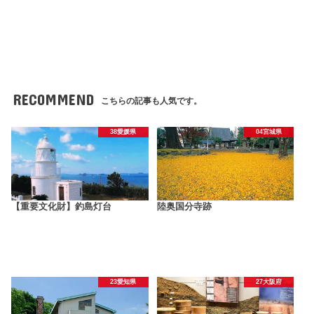
RECOMMEND
こちらの記事も人気です。
38愛媛県
04宮城県
【重要文化財】釣島灯台
陸奥国分寺跡
23愛知県
27大阪府