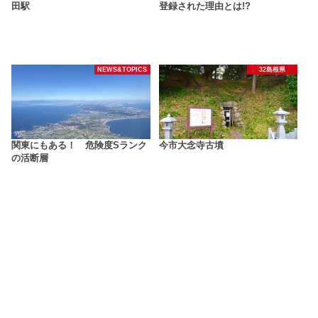
田駅
登録された理由とは!?
NEWS&TOPICS
32島根県
関東にもある！ 危険度Sランク
今市大念寺古墳
の活断層