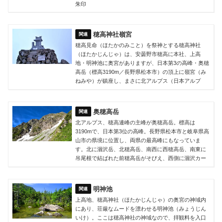
朱印
穂高神社嶺宮
穂高見命（ほたかのみこと）を祭神とする穂高神社
（ほたかじんじゃ）は、安曇野市穂高に本社、上高
地・明神池に奥宮がありますが、日本第3の高峰・奥穂
高岳（標高3190m／長野県松本市）の頂上に嶺宮（み
ねみや）が鎮座し、まさに北アルプス（日本アルプ
奥穂高岳
北アルプス、穂高連峰の主峰が奥穂高岳。標高は
3190mで、日本第3位の高峰。長野県松本市と岐阜県高
山市の県境に位置し、両県の最高峰にもなっていま
す。北に涸沢岳、北穂高岳、南西に西穂高岳、南東に
吊尾根で結ばれた前穂高岳がそびえ、西側に涸沢カー
明神池
上高地、穂高神社（ほたかじんじゃ）の奥宮の神域内
にあり、荘厳なムードを漂わせる明神池（みょうじん
いけ）。ここは穂高神社の神域なので、拝観料を入口