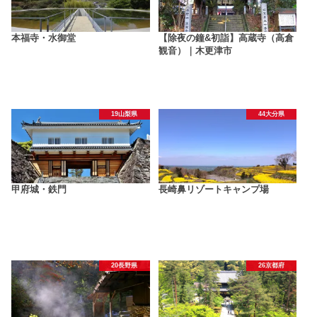
本福寺・水御堂
【除夜の鐘&初詣】高蔵寺（高倉
観音）｜木更津市
19山梨県
44大分県
甲府城・鉄門
長崎鼻リゾートキャンプ場
20長野県
26京都府