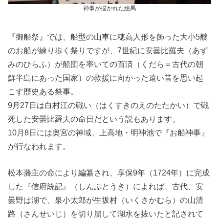
神事が描かれた絵馬
『御船祭』では、船型の山車に穂高人形を飾った大小5艘
のお船が練り歩く祭りですが、7世紀に安曇比羅夫（あず
みのひらふ）が船団を率いての百済（くだら＝古代の朝
鮮半島にあった国家）の救援に向かった遠い昔を思い起
こす歴史ある祭事。
9月27日は白村江の戦い（はくすきのえのたたかい）で戦
死した安曇比羅夫の命日だという説もあります。
10月8日には奥宮の神域、上高地・明神池で『お船神事』
が行なわれます。
松本藩主の命により編纂され、享保9年（1724年）に完成
した『信府統記』（しんぷとうき）によれば、古代、安
曇野は湖で、泉小太郎が生坂村（いくさかむら）の山清
路（さんせいじ）を切り崩して湖水を抜いたと記されて