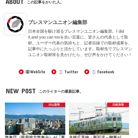
ABOUT
この記事をかいた人。
プレスマンユニオン編集部
日本全国を駆け巡るプレスマンユニオン編集部。I did
it,and you can tooを合い言葉に、皆さんの代表として取
材。ユーザー代表の気持ちと、記者目線での取材成果を、
記事中にたっぷりと活かしています。取材先でプレスマン
ユニオン取材班を見かけたら、ぜひ声をかけてください！
WebSite
Twitter
Facebook
NEW POST
このライターの最新記事。
19山梨県
21岐阜県
気象庁（甲府地方気象台）が「富
名鉄広見線・新可児～御嵩が