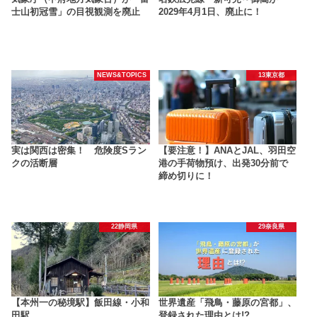
士山初冠雪」の目視観測を廃止
2029年4月1日、廃止に！
NEWS&TOPICS
13東京都
実は関西は密集！ 危険度Sラン
【要注意！】ANAとJAL、羽田空
クの活断層
港の手荷物預け、出発30分前で
締め切りに！
22静岡県
29奈良県
【本州一の秘境駅】飯田線・小和
世界遺産「飛鳥・藤原の宮都」、
田駅
登録された理由とは!?