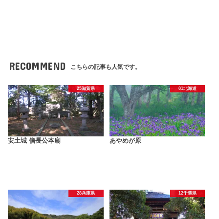
RECOMMEND
こちらの記事も人気です。
25滋賀県
01北海道
安土城 信長公本廟
あやめが原
28兵庫県
12千葉県