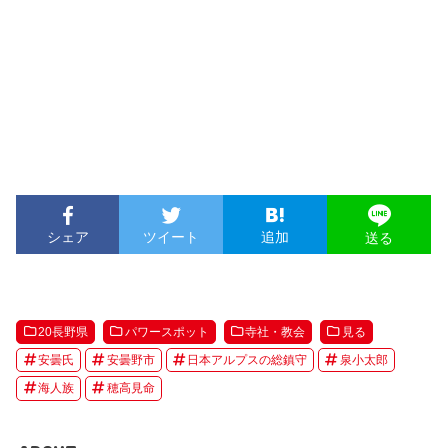
シェア
ツイート
追加
送る
20長野県
パワースポット
寺社・教会
見る
安曇氏
安曇野市
日本アルプスの総鎮守
泉小太郎
海人族
穂高見命