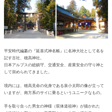
平安時代編纂の『延喜式神名帳』に名神大社として名を
記す古社、穂高神社。
日本アルプスの総鎮守、交通安全、産業安全の守り神と
して崇められてきました。
境内には、穂高見命の化身である泉小太郎の像が立って
いますが、南方系のサイに乗るというユニークなもの。
手を取り合った男女の神様（双体道祖神）が描かれた