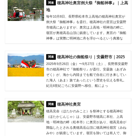
穂高神社奥宮例大祭『御船神事』｜上高
地
毎年10月8日、長野県松本市上高地の穂高神社奥宮が
例大祭『御船神事』を斎行。穂高神社の里宮は安曇野
市穂高にありますが、奥宮は上高地・明神池の畔に、
嶺宮が奥穂高岳山頂に鎮座しています。奥宮の『御船
神事』は実際に明神池に舟を浮かべるという典雅な
穂高神社の御船祭り｜安曇野市｜2025
2025年9月26日（金）〜9月27日（土）、長野県安曇野
市の穂高神社で『御船祭り』が斎行。安曇族（あずみ
ぞく）が、海から内陸までを船で自在に行き来してい
た海人（あま）族であったという歴史を伝える祭礼。
紀元6世紀ごろに安曇野へ移住、船によっ
穂高神社奥宮
穂高見命（ほたかのみこと）を祭神とする穂高神社
（ほたかじんじゃ）は、安曇野市穂高に本社、上高
地・明神池の畔（松本市）に奥宮があり、穂高見命が
降臨したとされる奥穂高岳山頂に穂高神社嶺宮（みね
みや）が鎮座しています。嶺宮を除いては有人で、御