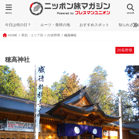
menu
search
今日は何の日？
ルーツ・発祥の地
おすすめスポット
知られざる
HOME
県別・エリア別
20長野県
穂高神社
20長野県
穂高神社