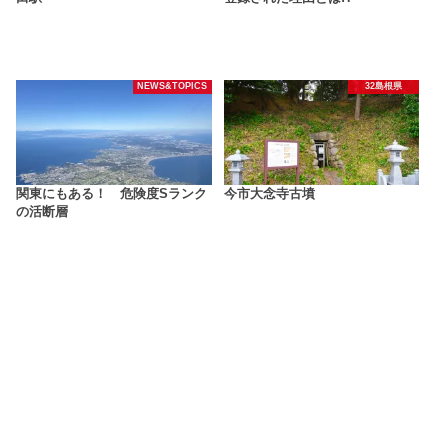
NEWS&TOPICS
32島根県
関東にもある！ 危険度Sランク
今市大念寺古墳
の活断層