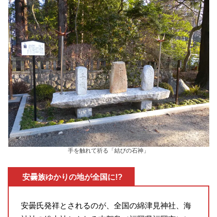
手を触れて祈る「結びの石神」
安曇族ゆかりの地が全国に!?
安曇氏発祥とされるのが、全国の綿津見神社、海