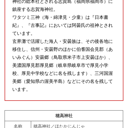
神社の総本社とされる志賀島（福岡県福岡市）に
鎮座する志賀海神社。
ワタツミ三神（海・綿津見・少童）は『日本書
紀』、『古事記』においては阿曇氏の祖神とされ
ています。
玄界灘で活躍した海人・安曇族は、その後各地に
移住し、信州・安曇野のほかに伯耆国会見郡（あ
いみぐん）安曇郷（鳥取県米子市上安曇ほか）、
美濃国厚見郡厚見郷（岐阜県岐阜市で厚見小学
校、厚見中学校などに名を残します）、三河国渥
美郷（愛知県の渥美半島）などにその名を残して
います。
穂高神社
名称
穂高神社／ほたかじんじゃ