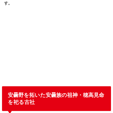
す。
安曇野を拓いた安曇族の祖神・穂高見命
を祀る古社