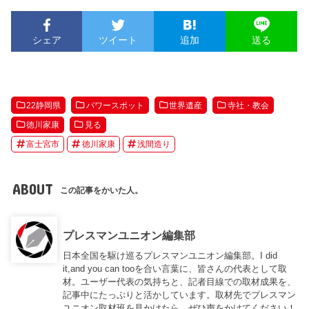
シェア
ツイート
追加
送る
22静岡県
パワースポット
世界遺産
寺社・教会
徳川家康
見る
富士宮市
徳川家康
浅間造り
ABOUT
この記事をかいた人。
プレスマンユニオン編集部
日本全国を駆け巡るプレスマンユニオン編集部。I did
it,and you can tooを合い言葉に、皆さんの代表として取
材。ユーザー代表の気持ちと、記者目線での取材成果を、
記事中にたっぷりと活かしています。取材先でプレスマン
ユニオン取材班を見かけたら、ぜひ声をかけてください！