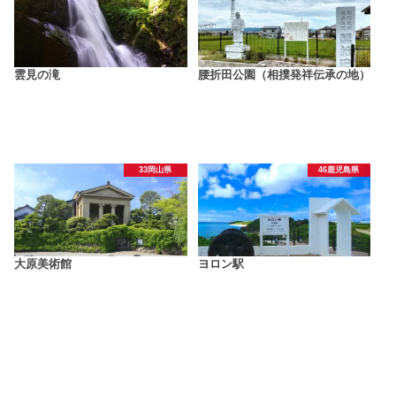
雲見の滝
腰折田公園（相撲発祥伝承の地）
33岡山県
46鹿児島県
大原美術館
ヨロン駅