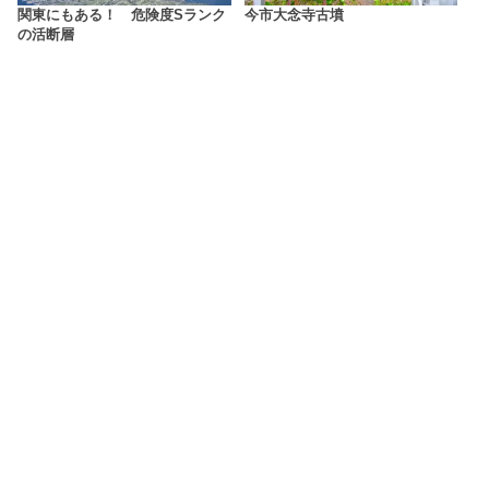
関東にもある！ 危険度Sランク
今市大念寺古墳
の活断層