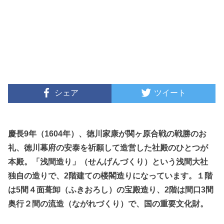
シェア
ツイート
慶長9年（1604年）、徳川家康が関ヶ原合戦の戦勝のお
礼、徳川幕府の安泰を祈願して造営した社殿のひとつが
本殿。「浅間造り」（せんげんづくり）という浅間大社
独自の造りで、2階建ての楼閣造りになっています。１階
は5間４面葺卸（ふきおろし）の宝殿造り、2階は間口3間
奥行２間の流造（ながれづくり）で、国の重要文化財。