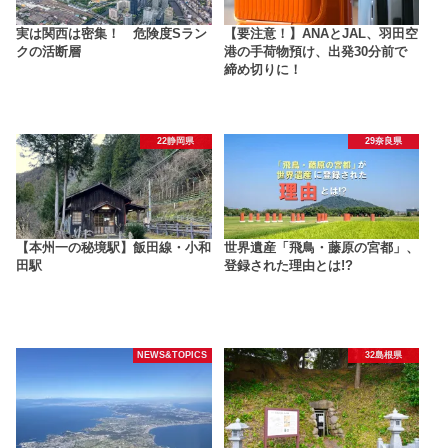
実は関西は密集！ 危険度Sラン
【要注意！】ANAとJAL、羽田空
クの活断層
港の手荷物預け、出発30分前で
締め切りに！
22静岡県
29奈良県
【本州一の秘境駅】飯田線・小和
世界遺産「飛鳥・藤原の宮都」、
田駅
登録された理由とは!?
NEWS&TOPICS
32島根県