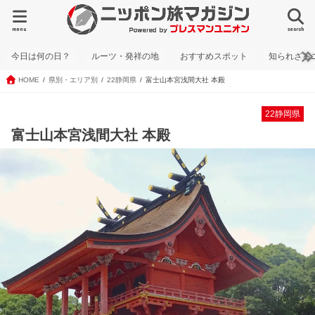
menu
search
今日は何の日？
ルーツ・発祥の地
おすすめスポット
知られざる
HOME
県別・エリア別
22静岡県
富士山本宮浅間大社 本殿
22静岡県
富士山本宮浅間大社 本殿