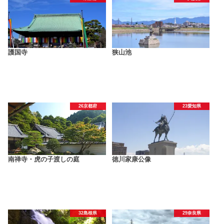
護国寺
狭山池
26京都府
23愛知県
南禅寺・虎の子渡しの庭
徳川家康公像
32島根県
29奈良県