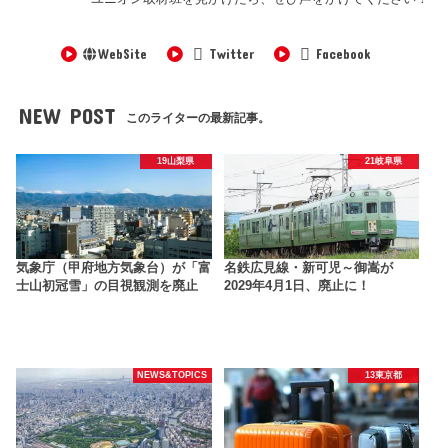
WebSite
Twitter
Facebook
NEW POST
このライターの最新記事。
19山梨県
21岐阜県
気象庁（甲府地方気象台）が「富
名鉄広見線・新可児～御嵩が
士山初冠雪」の目視観測を廃止
2029年4月1日、廃止に！
NEWS&TOPICS
13東京都