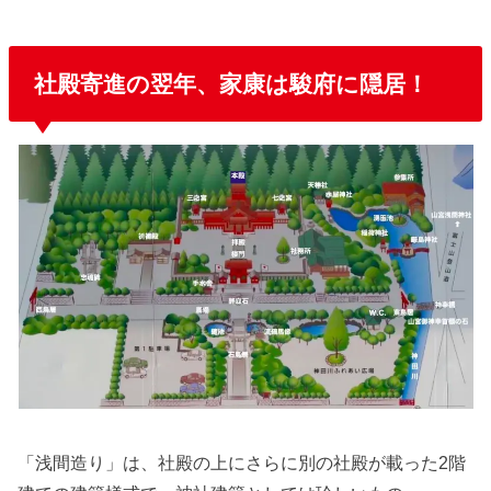
社殿寄進の翌年、家康は駿府に隠居！
「浅間造り」は、社殿の上にさらに別の社殿が載った2階