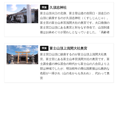
久須志神社
富士山頂火口の北側、富士登山道の吉田口・須走口の
山頂に鎮座するのが久須志神社（くすしじんじゃ）。
富士宮の富士山本宮浅間大社の奥宮です。火口南側の
富士宮口山頂にある奥宮と対をなす存在で、山頂到達
後はお鉢めぐりが習わしとなっていました。「高齢者
富士山頂上浅間大社奥宮
富士宮口山頂に鎮座するのが富士山頂上浅間大社奥
宮。富士宮にある富士山本宮浅間大社の奥宮です。富
士講全盛の神仏習合の時代から富士山の八合目より上
部は神域でしたが、明治初年の廃仏毀釈後は仏教的な
色彩が一掃され（山の名からも失われ）、代わって奥
宮