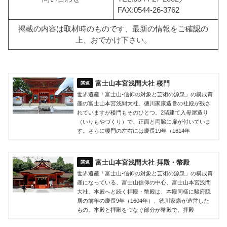
FAX:0544-26-3762
掲載の内容は取材時のものです、最新の情報をご確認の
上、おでかけ下さい。
富士山本宮浅間大社 楼門
世界遺産「富士山‐信仰の対象と芸術の源泉」の構成資
産の富士山本宮浅間大社。徳川家康造営の社殿が残さ
れていますが楼門もそのひとつ。2階建て入母屋造り
（いりもやづくり）で、正面と両脇に扉が付いていま
す。さらに楼門の左右には慶長19年（1614年
富士山本宮浅間大社 拝殿・幣殿
世界遺産「富士山‐信仰の対象と芸術の源泉」の構成資
産になっている、富士山信仰の中心、富士山本宮浅間
大社。本殿へと続く拝殿・幣殿は、本殿同様に駿府隠
居の前年の慶長9年（1604年）、徳川家康が造営した
もの。本殿と拝殿をつなぐ部分が幣殿で、拝殿