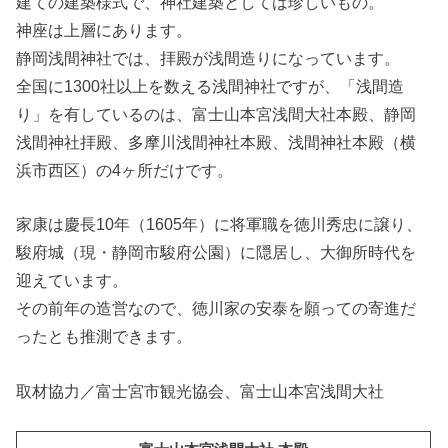
建ての建築様式で、神社建築としては珍しいもの。
神座は上層にあります。
静岡浅間神社では、拝殿が浅間造りになっています。
全国に1300社以上を数える浅間神社ですが、「浅間造
り」を有しているのは、富士山本宮浅間大社本殿、静岡
浅間神社拝殿、多摩川浅間神社本殿、浅間神社本殿（横
浜市西区）の4ヶ所だけです。
家康は慶長10年（1605年）に将軍職を徳川秀忠に譲り、
駿府城（現・静岡市駿府公園）に隠居し、大御所時代を
迎えています。
その前年の造営なので、徳川家の安泰を願っての寄進だ
ったとも推測できます。
取材協力／富士宮市観光協会、富士山本宮浅間大社