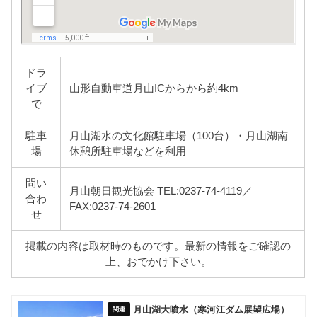
ドラ
イブ
山形自動車道月山ICからから約4km
で
駐車
月山湖水の文化館駐車場（100台）・月山湖南
場
休憩所駐車場などを利用
問い
月山朝日観光協会 TEL:0237-74-4119／
合わ
FAX:0237-74-2601
せ
掲載の内容は取材時のものです。最新の情報をご確認の
上、おでかけ下さい。
月山湖大噴水（寒河江ダム展望広場）