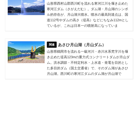
山形県西村山郡西川町を流れる寒河江川を堰き止めた
寒河江ダム（さがえだむ）。ダム湖・月山湖のシンボ
ル的存在が、月山湖大噴水。噴水の最高到達点は、国
道112号やダムの高さ（堤高）などにちなみ112mとし
ているが、これは日本一の噴射高になっていま
あさひ月山湖（月山ダム）
山形県鶴岡市を流れる一級河川・赤川水系梵字川を堰
き止めた堤高123mの重力式コンクリートダムが月山ダ
ム。洪水調節・不特定利水・上水道・発電を目的とし
た多目的ダム（国土交通省）で、そのダム湖があさひ
月山湖。西川町の寒河江ダムのダム湖が月山湖で