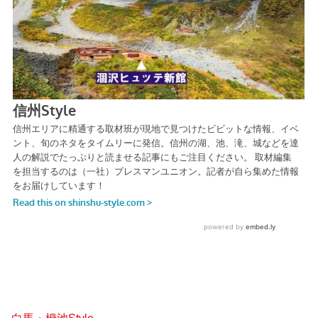
白馬・栂池Style