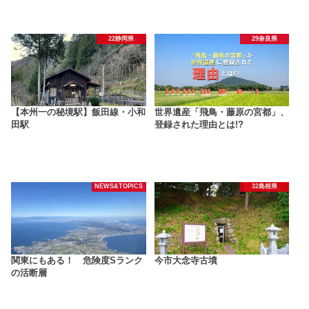
22静岡県
29奈良県
【本州一の秘境駅】飯田線・小和
世界遺産「飛鳥・藤原の宮都」、
田駅
登録された理由とは!?
NEWS&TOPICS
32島根県
関東にもある！ 危険度Sランク
今市大念寺古墳
の活断層