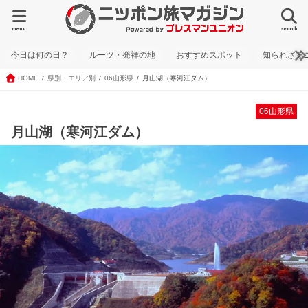
menu
search
今日は何の日？
ルーツ・発祥の地
おすすめスポット
知られざる
HOME
県別・エリア別
06山形県
月山湖（寒河江ダム）
06山形県
月山湖（寒河江ダム）