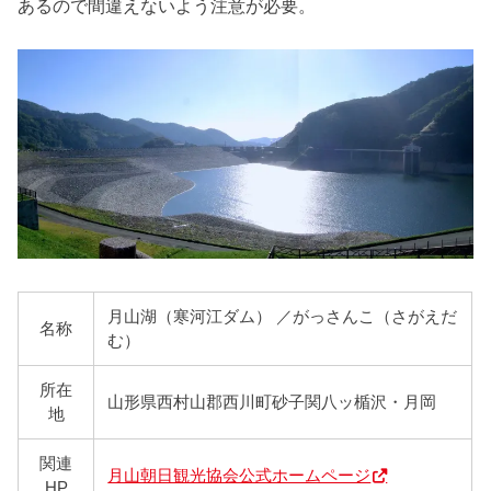
あるので間違えないよう注意が必要。
月山湖（寒河江ダム） ／がっさんこ（さがえだ
名称
む）
所在
山形県西村山郡西川町砂子関八ッ楯沢・月岡
地
関連
月山朝日観光協会公式ホームページ
HP