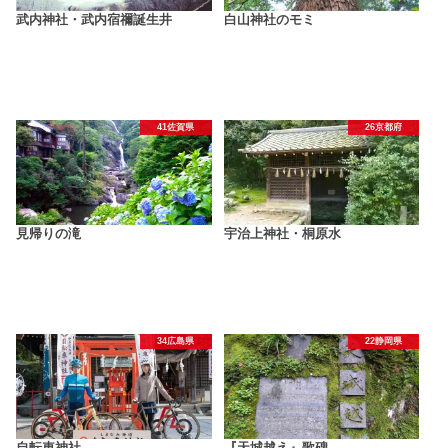
武内神社・武内宿禰誕生井
白山神社のモミ
41佐賀県
26京都府
見帰りの滝
宇治上神社・桐原水
34広島県
22静岡県