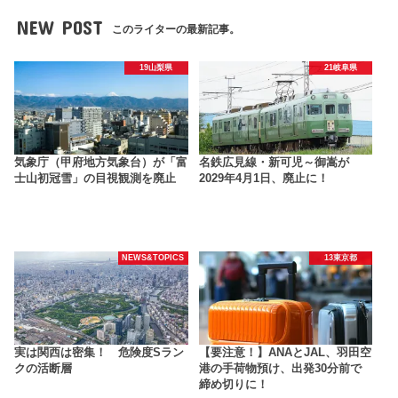
NEW POST
このライターの最新記事。
19山梨県
21岐阜県
気象庁（甲府地方気象台）が「富
名鉄広見線・新可児～御嵩が
士山初冠雪」の目視観測を廃止
2029年4月1日、廃止に！
NEWS&TOPICS
13東京都
実は関西は密集！ 危険度Sラン
【要注意！】ANAとJAL、羽田空
クの活断層
港の手荷物預け、出発30分前で
締め切りに！