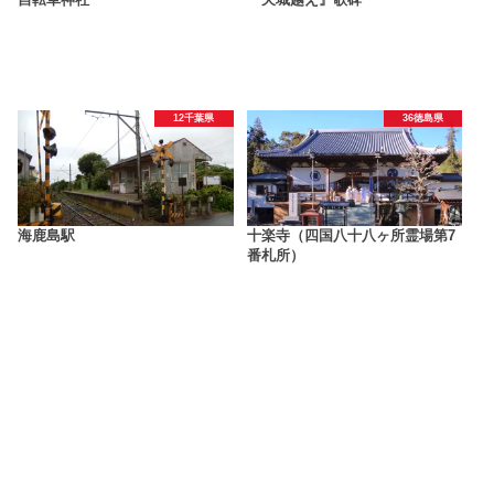
自転車神社
『天城越え』歌碑
12千葉県
36徳島県
海鹿島駅
十楽寺（四国八十八ヶ所霊場第7
番札所）