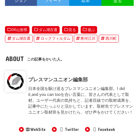
シェア
ツイート
追加
送る
06山形県
ダム湖百選
見る
遊ぶ
ダム湖百選
ロックフィルダム
寒河江川
西川町
ABOUT
この記事をかいた人。
プレスマンユニオン編集部
日本全国を駆け巡るプレスマンユニオン編集部。I did
it,and you can tooを合い言葉に、皆さんの代表として取
材。ユーザー代表の気持ちと、記者目線での取材成果を、
記事中にたっぷりと活かしています。取材先でプレスマン
ユニオン取材班を見かけたら、ぜひ声をかけてください！
WebSite
Twitter
Facebook