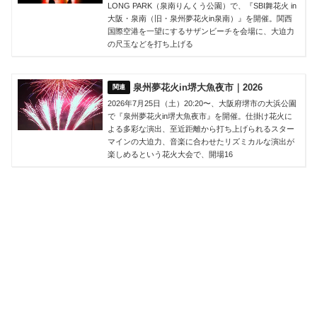
LONG PARK（泉南りんくう公園）で、『SBI舞花火 in
大阪・泉南（旧・泉州夢花火in泉南）』を開催。関西
国際空港を一望にするサザンビーチを会場に、大迫力
の尺玉などを打ち上げる
泉州夢花火in堺大魚夜市｜2026
2026年7月25日（土）20:20〜、大阪府堺市の大浜公園
で『泉州夢花火in堺大魚夜市』を開催。仕掛け花火に
よる多彩な演出、至近距離から打ち上げられるスター
マインの大迫力、音楽に合わせたリズミカルな演出が
楽しめるという花火大会で、開場16