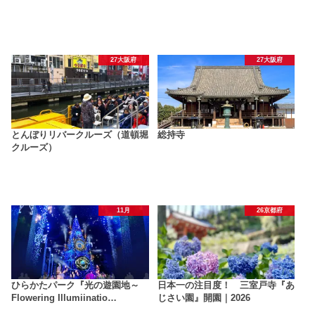
27大阪府
27大阪府
とんぼりリバークルーズ（道頓堀
総持寺
クルーズ）
11月
26京都府
ひらかたパーク『光の遊園地～
日本一の注目度！ 三室戸寺『あ
Flowering Illumiinatio…
じさい園』開園｜2026