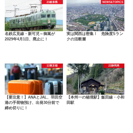
21岐阜県
NEWS&TOPICS
名鉄広見線・新可児～御嵩が
実は関西は密集！ 危険度Sラン
2029年4月1日、廃止に！
クの活断層
13東京都
22静岡県
【要注意！】ANAとJAL、羽田空
【本州一の秘境駅】飯田線・小和
港の手荷物預け、出発30分前で
田駅
締め切りに！