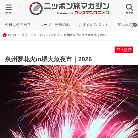
menu
search
今日は何の日？
ルーツ・発祥の地
おすすめスポット
知られざる
HOME
県別・エリア別
27大阪府
泉州夢花火in堺大魚夜市｜2026
27大阪府
泉州夢花火in堺大魚夜市｜2026