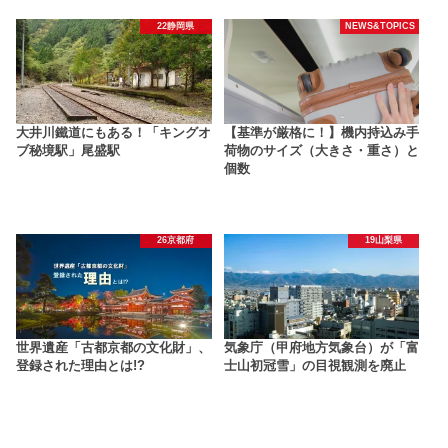
22静岡県
NEWS&TOPICS
大井川鐵道にもある！「キングオ
【基準が厳格に！】機内持込み手
ブ秘境駅」尾盛駅
荷物のサイズ（大きさ・重さ）と
個数
26京都府
19山梨県
世界遺産「古都京都の文化財」、
気象庁（甲府地方気象台）が「富
登録された理由とは!?
士山初冠雪」の目視観測を廃止