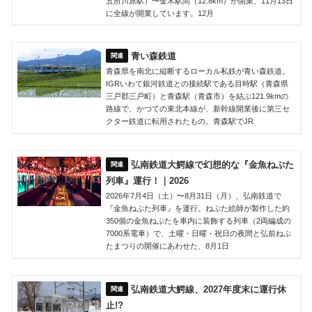
五所川原駅）〜金木駅間（12.8km）が開業、11月13日
に全線が開業しています。12月
青い森鉄道
青森県を南北に縦断するローカル私鉄が青い森鉄道。
IGRいわて銀河鉄道との接続駅である目時駅（青森県
三戸郡三戸町）と青森駅（青森市）を結ぶ121.9kmの
路線で、かつての東北本線が、新幹線開業後に第三セ
クター鉄道に転用されたもの。青森駅でJR
弘南鉄道大鰐線で幻想的な『金魚ねぷた
列車』運行！｜2026
2026年7月4日（土）〜8月31日（月）、弘南鉄道で
『金魚ねぷた列車』を運行。ねぷた絵師が製作した約
350個の金魚ねぷたを車内に装飾する列車（2両編成の
7000系電車）で、土曜・日曜・祝日の夜間と弘前ねぷ
たまつりの開催にあわせた、8月1日
弘南鉄道大鰐線、2027年度末に運行休
止!?