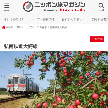
menu
search
今日は何の日？
ルーツ・発祥の地
おすすめスポット
知られざる
HOME
県別・エリア別
02青森県
弘南鉄道大鰐線
02青森県
弘南鉄道大鰐線