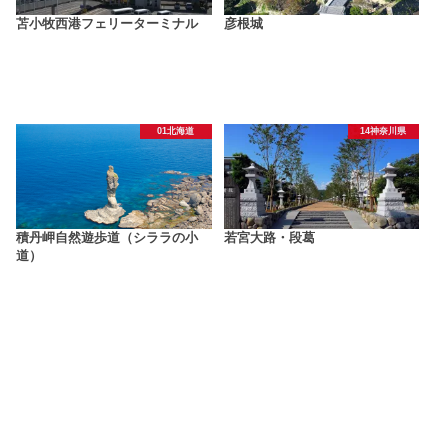
苫小牧西港フェリーターミナル
彦根城
01北海道
14神奈川県
積丹岬自然遊歩道（シララの小
若宮大路・段葛
道）