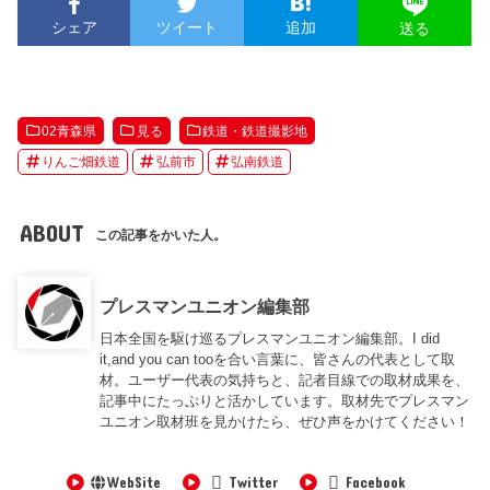
シェア
ツイート
追加
送る
02青森県
見る
鉄道・鉄道撮影地
りんご畑鉄道
弘前市
弘南鉄道
ABOUT
この記事をかいた人。
プレスマンユニオン編集部
日本全国を駆け巡るプレスマンユニオン編集部。I did
it,and you can tooを合い言葉に、皆さんの代表として取
材。ユーザー代表の気持ちと、記者目線での取材成果を、
記事中にたっぷりと活かしています。取材先でプレスマン
ユニオン取材班を見かけたら、ぜひ声をかけてください！
WebSite
Twitter
Facebook