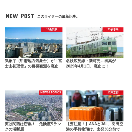
NEW POST
このライターの最新記事。
19山梨県
21岐阜県
気象庁（甲府地方気象台）が「富
名鉄広見線・新可児～御嵩が
士山初冠雪」の目視観測を廃止
2029年4月1日、廃止に！
NEWS&TOPICS
13東京都
実は関西は密集！ 危険度Sラン
【要注意！】ANAとJAL、羽田空
クの活断層
港の手荷物預け、出発30分前で