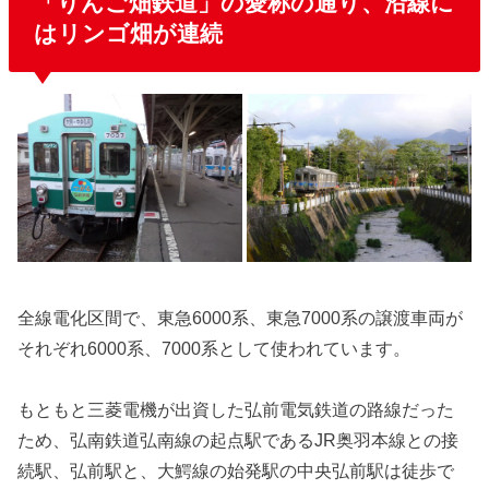
「りんご畑鉄道」
の愛称の通り、沿線に
はリンゴ畑が連続
全線電化区間で、東急6000系、東急7000系の譲渡車両が
それぞれ
6000系、
7000系として使われています。
もともと三菱電機が出資した
弘前電気鉄道の路線だった
ため、弘南鉄道弘南線の起点駅であるJR奥羽本線との接
続駅、弘前駅と、大鰐線の始発駅の
中央弘前駅は徒歩で