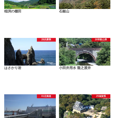
稲渕の棚田
石鎚山
28兵庫県
30和歌山県
はさかり岩
小田井用水 龍之渡井
01北海道
25滋賀県