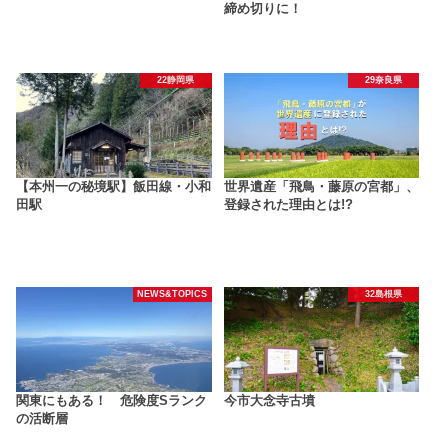
締め切りに！
22静岡県
29奈良県
【本州一の秘境駅】飯田線・小和
世界遺産「飛鳥・藤原の宮都」、
田駅
登録された理由とは!?
NEWS&TOPICS
32島根県
関東にもある！ 危険度Sランク
今市大念寺古墳
の活断層