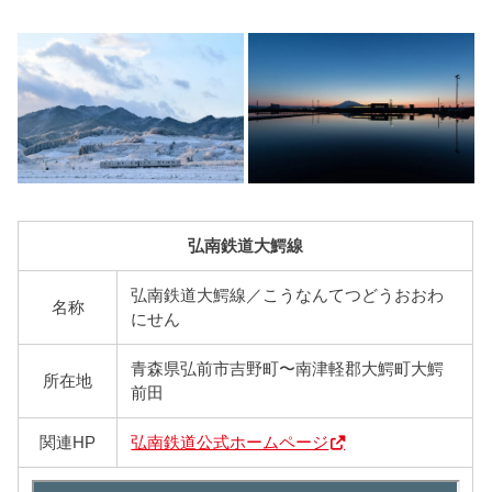
弘南鉄道大鰐線
弘南鉄道大鰐線／こうなんてつどうおおわ
名称
にせん
青森県弘前市吉野町〜南津軽郡大鰐町大鰐
所在地
前田
関連HP
弘南鉄道公式ホームページ