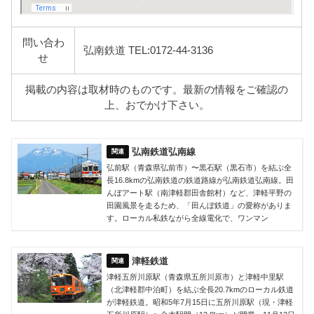
問い合わ
弘南鉄道 TEL:0172-44-3136
せ
掲載の内容は取材時のものです。最新の情報をご確認の
上、おでかけ下さい。
弘南鉄道弘南線
弘前駅（青森県弘前市）〜黒石駅（黒石市）を結ぶ全
長16.8kmの弘南鉄道の鉄道路線が弘南鉄道弘南線。田
んぼアート駅（南津軽郡田舎館村）など、津軽平野の
田園風景を走るため、「田んぼ鉄道」の愛称がありま
す。ローカル私鉄ながら全線電化で、ワンマン
津軽鉄道
津軽五所川原駅（青森県五所川原市）と津軽中里駅
（北津軽郡中泊町）を結ぶ全長20.7kmのローカル鉄道
が津軽鉄道。昭和5年7月15日に五所川原駅（現・津軽