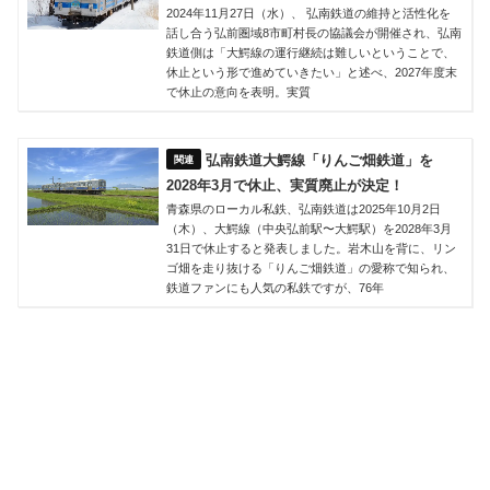
2024年11月27日（水）、 弘南鉄道の維持と活性化を
話し合う弘前圏域8市町村長の協議会が開催され、弘南
鉄道側は「大鰐線の運行継続は難しいということで、
休止という形で進めていきたい」と述べ、2027年度末
で休止の意向を表明。実質
弘南鉄道大鰐線「りんご畑鉄道」を
2028年3月で休止、実質廃止が決定！
青森県のローカル私鉄、弘南鉄道は2025年10月2日
（木）、大鰐線（中央弘前駅〜大鰐駅）を2028年3月
31日で休止すると発表しました。岩木山を背に、リン
ゴ畑を走り抜ける「りんご畑鉄道」の愛称で知られ、
鉄道ファンにも人気の私鉄ですが、76年