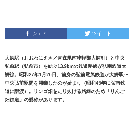
シェア
ツイート
大鰐駅（おおわにえき／青森県南津軽郡大鰐町）と中央
弘前駅（弘前市）を結ぶ13.9kmの鉄道路線が弘南鉄道大
鰐線。昭和27年1月26日、前身の弘前電気鉄道が大鰐駅〜
中央弘前駅間を開業したのが始まり（昭和45年に
弘南鉄
道に譲渡）。リンゴ畑を走り抜ける路線のため「りんご
畑鉄道」の愛称があります。