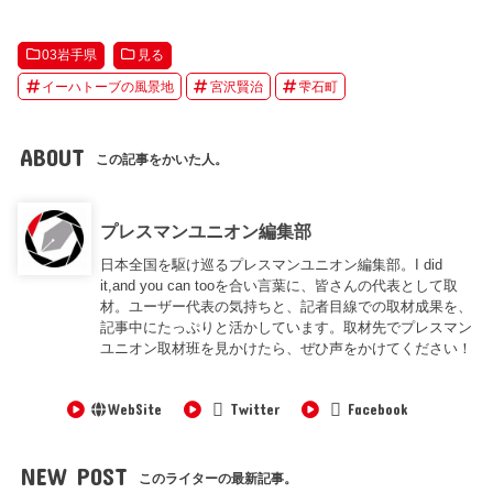
03岩手県
見る
イーハトーブの風景地
宮沢賢治
雫石町
ABOUT
この記事をかいた人。
プレスマンユニオン編集部
日本全国を駆け巡るプレスマンユニオン編集部。I did
it,and you can tooを合い言葉に、皆さんの代表として取
材。ユーザー代表の気持ちと、記者目線での取材成果を、
記事中にたっぷりと活かしています。取材先でプレスマン
ユニオン取材班を見かけたら、ぜひ声をかけてください！
WebSite
Twitter
Facebook
NEW POST
このライターの最新記事。