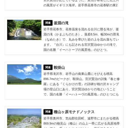
宮沢賢治が記しているように、賢治が命名した北上川
の風景がイギリス海岸。岩手県花巻市の花巻駅の東2
釜淵の滝
岩手県花巻市、花巻温泉を流れる台川に懸る滝が、釜
淵の滝（かまぶちのたき）。落差8.5m、幅30mの滑滝
（なめたき）で、丸みを帯びた岩の上を流れ落ちてい
ます。『台川』にも記される宮沢賢治ゆかりの滝で、
国の名勝「イーハトーブの風景地」のひとつ。
鞍掛山
岩手県滝沢市、岩手山の南東山麓にそびえる標高
896.7mのピークが、鞍掛山。宮沢賢治の詩集『春と修
羅』にある『くらかけの雪』の詩碑が相の沢キャンプ
場の登山口にあり、宮沢賢治ゆかりの地ということ
で、国の名勝「イーハトーヴの風景地」のひとつにも
種山ヶ原モナドノックス
岩手県奥州市、気仙郡住田町、遠野市にまたがる標高
869.9mの物見山（種山）の山上一帯に広がる高原地帯