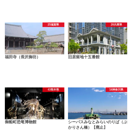
25滋賀県
28兵庫県
福田寺（長沢御坊）
旧居留地十五番館
43熊本県
14神奈川県
御船町恐竜博物館
シーバスみなとみらいのりば（ぷ
かりさん橋）【廃止】