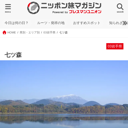
menu
search
今日は何の日？
ルーツ・発祥の地
おすすめスポット
知られざる
HOME
県別・エリア別
03岩手県
七ツ森
03岩手県
七ツ森