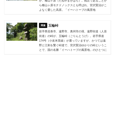
が、種山ヶ原（​たねやまがはら）。残丘であることか
ら種山ヶ原モナドノックスとも呼ばれ、宮沢賢治がこ
よなく愛した高原。「イーハトーブの風景地
五輪峠
岩手県花巻市、遠野市、奥州市の境、遠野街道（人首
街道）の峠が、五輪峠（ごりんとうげ）。岩手県道
174号（小友米里線）が通っていますが、かつては遠
野と江刺を繋ぐ峠道で、宮沢賢治ゆかりの峠というこ
とで、国の名勝「イーハトーブの風景地」のひとつに