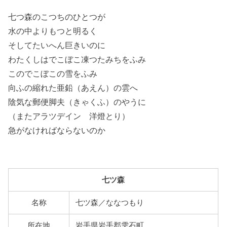
七つ森のこつちのひとつが
水の中よりもつと明るく
そしてたいへん巨きいのに
わたくしはでこぼこ凍つたみちをふみ
このでこぼこの雪をふみ
向ふの縮れた
亜鉛
（あえん）の雲へ
陰気な郵便
脚夫
（きゃくふ）のやうに
（またアラツデイン
洋燈
とり）
急がなければならないのか
七ツ森
名称
七ツ森／ななつもり
所在地
岩手県岩手郡雫石町