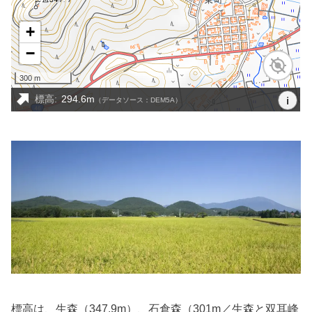
標高は、生森（347.9m）、石倉森（301m／生森と双耳峰