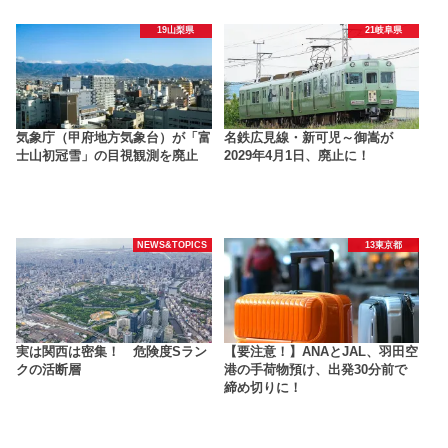
19山梨県
21岐阜県
気象庁（甲府地方気象台）が「富
名鉄広見線・新可児～御嵩が
士山初冠雪」の目視観測を廃止
2029年4月1日、廃止に！
NEWS&TOPICS
13東京都
実は関西は密集！ 危険度Sラン
【要注意！】ANAとJAL、羽田空
クの活断層
港の手荷物預け、出発30分前で
締め切りに！