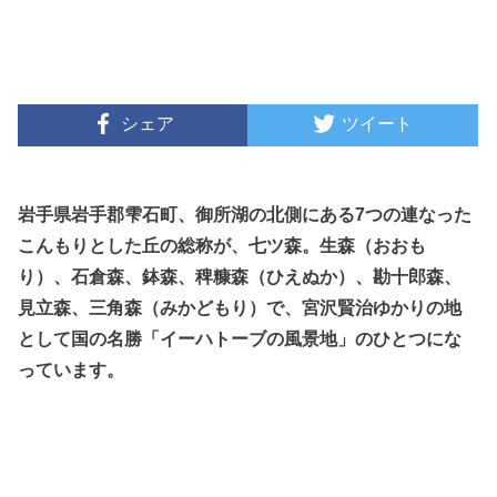
シェア
ツイート
岩手県岩手郡雫石町、御所湖の北側にある7つの連なった
こんもりとした丘の総称が、七ツ森。生森（おおも
り）、石倉森、鉢森、稗糠森（ひえぬか）、勘十郎森、
見立森、三角森（みかどもり）で、宮沢賢治ゆかりの地
として国の名勝「イーハトーブの風景地」のひとつにな
っています。