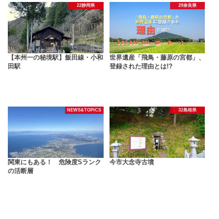
22静岡県
29奈良県
【本州一の秘境駅】飯田線・小和
世界遺産「飛鳥・藤原の宮都」、
田駅
登録された理由とは!?
NEWS&TOPICS
32島根県
関東にもある！ 危険度Sランク
今市大念寺古墳
の活断層