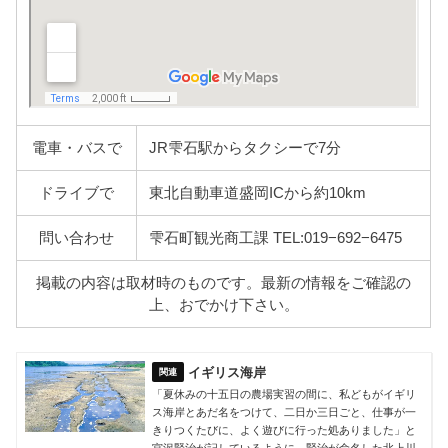
電車・バスで
JR雫石駅からタクシーで7分
ドライブで
東北自動車道盛岡ICから約10km
問い合わせ
雫石町観光商工課 TEL:019−692−6475
掲載の内容は取材時のものです。最新の情報をご確認の
上、おでかけ下さい。
イギリス海岸
「夏休みの十五日の農場実習の間に、私どもがイギリ
ス海岸とあだ名をつけて、二日か三日ごと、仕事が一
きりつくたびに、よく遊びに行った処ありました」と