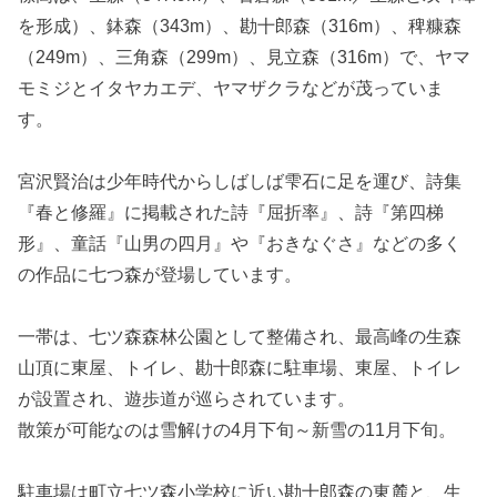
を形成）、鉢森（343m）、勘十郎森（316m）、稗糠森
（249m）、三角森（299m）、見立森（316m）で、ヤマ
モミジとイタヤカエデ、ヤマザクラなどが茂っていま
す。
宮沢賢治は少年時代からしばしば雫石に足を運び、詩集
『春と修羅』に掲載された詩『屈折率』、詩『第四梯
形』、童話『山男の四月』や『おきなぐさ』などの多く
の作品に七つ森が登場しています。
一帯は、七ツ森森林公園として整備され、最高峰の生森
山頂に東屋、トイレ、勘十郎森に駐車場、東屋、トイレ
が設置され、遊歩道が巡らされています。
散策が可能なのは雪解けの4月下旬～新雪の11月下旬。
駐車場は町立七ツ森小学校に近い勘十郎森の東麓と、生