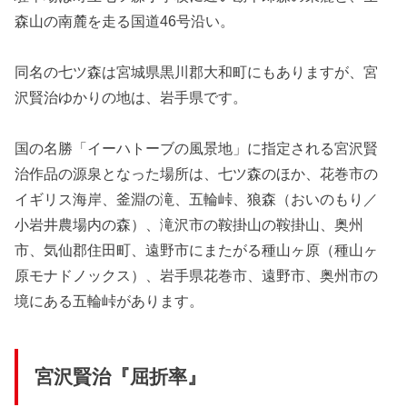
森山の南麓を走る国道46号沿い。
同名の七ツ森は宮城県黒川郡大和町にもありますが、宮
沢賢治ゆかりの地は、岩手県です。
国の名勝「イーハトーブの風景地」に指定される宮沢賢
治作品の源泉となった場所は、七ツ森のほか、花巻市の
イギリス海岸、釜淵の滝、五輪峠、狼森（おいのもり／
小岩井農場内の森）、滝沢市の鞍掛山の鞍掛山、奥州
市、気仙郡住田町、遠野市にまたがる種山ヶ原（種山ヶ
原モナドノックス）、岩手県花巻市、遠野市、奥州市の
境にある五輪峠があります。
宮沢賢治『屈折率』