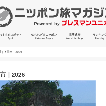
おすすめスポット
知られざるニッポン
世界遺産
ランキン
Spot
Unknown Japan
World Heritage
Ranking
穴場・奇観・珍百景
パワースポット
絶景
マンホールコレクション
｜下田市｜2026
｜2026