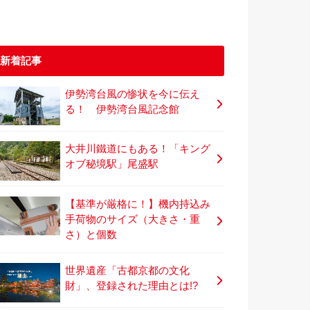
新着記事
伊勢湾台風の惨状を今に伝え
る！ 伊勢湾台風記念館
大井川鐵道にもある！「キング
オブ秘境駅」尾盛駅
【基準が厳格に！】機内持込み
手荷物のサイズ（大きさ・重
さ）と個数
世界遺産「古都京都の文化
財」、登録された理由とは!?